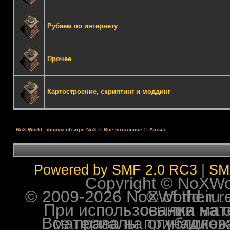
Рубаем по интернету
Прочее
Картостроение, скриптинг и моддинг
NoX World - форум об игре NoX
>
Всё остальное
>
Архив
Powered by SMF 2.0 RC3
|
SM
Copyright © NoXWorl
© 2009-2026 NoXWorld.ru. All image
При использовании материалов ф
Все права на опубликованные на форуме NoXW