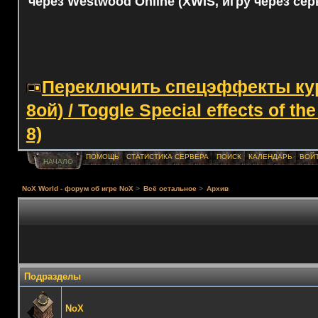
через Westwood Online (XWIS, игру через сер
Переключить спецэффекты курс
8ой) / Toggle Special effects of th
8)
ПОМОЩЬ
СТАТИСТИКА СЕРВЕРА
ПОИСК
КАЛЕНДАРЬ
ВОЙ
НАЧАЛО
NoX World - форум об игре NoX
>
Всё остальное
>
Архив
Подразделы
NoX