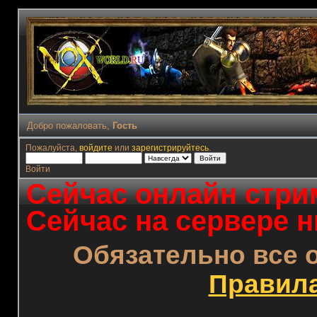
Добро пожаловать,
Гость
Пожалуйста,
войдите
или
зарегистрируйтесь
.
Войти
Сейчас онлайн стрим
Сейчас на сервере н
Обязательно все 
Правил