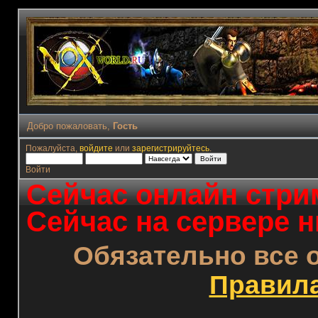
Добро пожаловать,
Гость
Пожалуйста,
войдите
или
зарегистрируйтесь
.
Войти
Сейчас онлайн стрим
Сейчас на сервере н
Обязательно все 
Правил