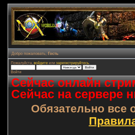
Добро пожаловать,
Гость
Пожалуйста,
войдите
или
зарегистрируйтесь
.
Войти
Сейчас онлайн стрим
Сейчас на сервере н
Обязательно все 
Правил