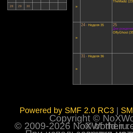
TheMadiz (23
»
28
29
30
24
25
-
Неделя 35
Дни рождения
OffyGhost (3
»
31
-
Неделя 36
»
Powered by SMF 2.0 RC3
|
SM
Copyright © NoXWorl
© 2009-2026 NoXWorld.ru. All image