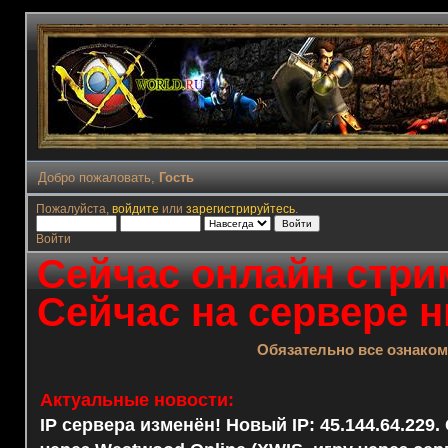
Добро пожаловать,
Гость
Пожалуйста,
войдите
или
зарегистрируйтесь
.
Войти
Сейчас онлайн стрим
Сейчас на сервере н
Обязательно все ознако
Актуальные новости:
IP сервера изменён! Новый IP: 45.144.64.229