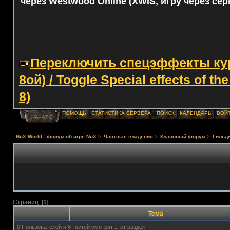
через Westwood Online (XWIS, игру через сер
Переключить спецэффекты курс
8ой) / Toggle Special effects of th
8)
ПОМОЩЬ
СТАТИСТИКА СЕРВЕРА
ПОИСК
КАЛЕНДАРЬ
ВОЙ
НАЧАЛО
NoX World - форум об игре NoX
>
Частные владения
>
Клановый форум
>
Гильди
Страниц: [
1
]
Тема
0 Пользователей и 6 Гостей смотрят этот раздел.