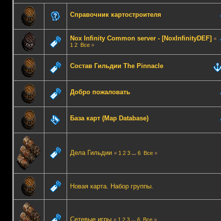
Справочник картостроителя
Nox Infinity Common server - [NoxInfinityDEF]
«
1
2
Все
»
Состав Гильдии The Pinnacle
Добро пожаловать
База карт (Map Database)
Дела Гильдии
«
1
2
3
...
6
Все
»
Новая карта. Набор группы.
Сетевые игры
«
1
2
3
...
6
Все
»