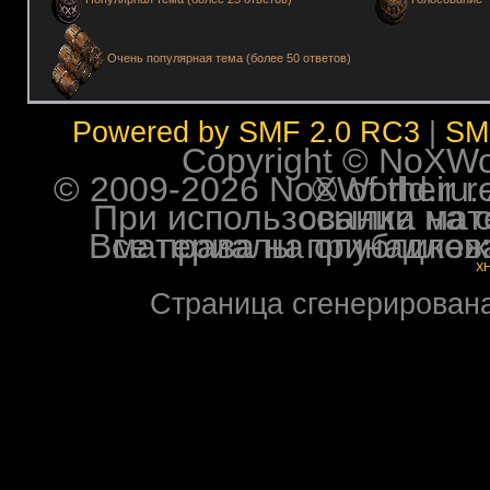
Очень популярная тема (более 50 ответов)
Powered by SMF 2.0 RC3
|
SM
Copyright © NoXWorl
© 2009-2026 NoXWorld.ru. All image
При использовании материалов ф
Все права на опубликованные на форуме NoXW
X
Страница сгенерирована 