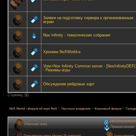
Заявки на подготовку сервера к организованным
играм
Nox Infinity - тематические собрания
Хроники NoXWorld-а
Vote>Nox Infinity Common server - [NoxInfinityDEF]
- Режимы игры
Обсуждение рейдовых карт
Страниц: [
1
]
NoX World - форум об игре NoX
>
Частные владения
>
Клановый форум
>
Гильди
Заблокированна
Обычная тема
Прикрепленная 
Голосование
Популярная тема (более 25 ответов)