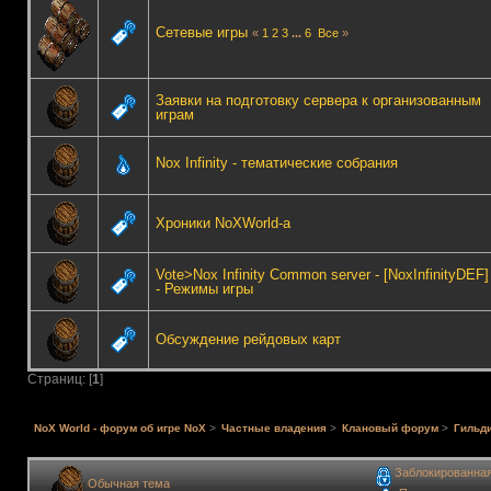
Сетевые игры
«
1
2
3
...
6
Все
»
Заявки на подготовку сервера к организованным
играм
Nox Infinity - тематические собрания
Хроники NoXWorld-а
Vote>Nox Infinity Common server - [NoxInfinityDEF]
- Режимы игры
Обсуждение рейдовых карт
Страниц: [
1
]
NoX World - форум об игре NoX
>
Частные владения
>
Клановый форум
>
Гильди
Заблокированна
Обычная тема