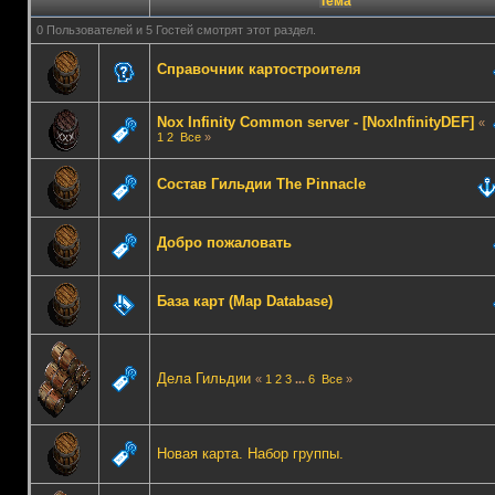
Тема
0 Пользователей и 5 Гостей смотрят этот раздел.
Справочник картостроителя
Nox Infinity Common server - [NoxInfinityDEF]
«
1
2
Все
»
Состав Гильдии The Pinnacle
Добро пожаловать
База карт (Map Database)
Дела Гильдии
«
1
2
3
...
6
Все
»
Новая карта. Набор группы.