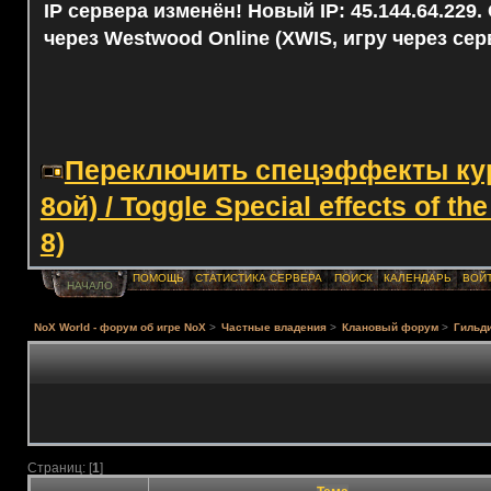
IP сервера изменён! Новый IP: 45.144.64.229
через Westwood Online (XWIS, игру через сер
Переключить спецэффекты курс
8ой) / Toggle Special effects of th
8)
ПОМОЩЬ
СТАТИСТИКА СЕРВЕРА
ПОИСК
КАЛЕНДАРЬ
ВОЙ
НАЧАЛО
NoX World - форум об игре NoX
>
Частные владения
>
Клановый форум
>
Гильди
Страниц: [
1
]