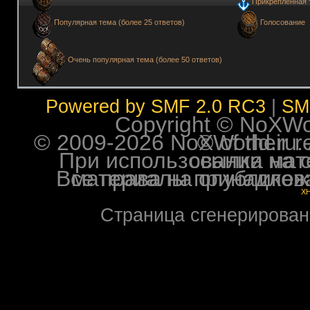
Прикрепленная 
Голосование
Популярная тема (более 25 ответов)
Очень популярная тема (более 50 ответов)
Powered by SMF 2.0 RC3
|
SM
Copyright © NoXWorl
© 2009-2026 NoXWorld.ru. All image
При использовании материалов ф
Все права на опубликованные на форуме NoXW
X
Страница сгенерирована