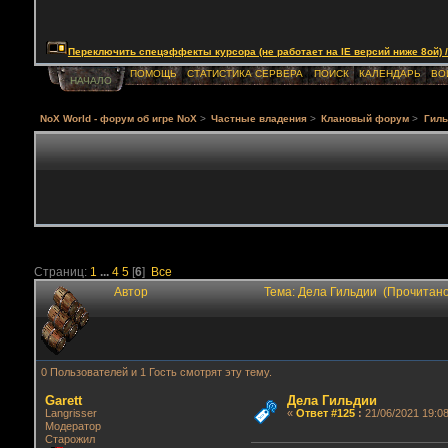
Переключить спецэффекты курсора (не работает на IE версий ниже 8ой) / Togg
ПОМОЩЬ
СТАТИСТИКА СЕРВЕРА
ПОИСК
КАЛЕНДАРЬ
ВО
НАЧАЛО
NoX World - форум об игре NoX
>
Частные владения
>
Клановый форум
>
Гиль
Страниц:
1
...
4
5
[
6
]
Все
Автор
Тема: Дела Гильдии (Прочитано
0 Пользователей и 1 Гость смотрят эту тему.
Garett
Дела Гильдии
Langrisser
«
Ответ #125
:
21/06/2021 19:08
Модератор
Старожил