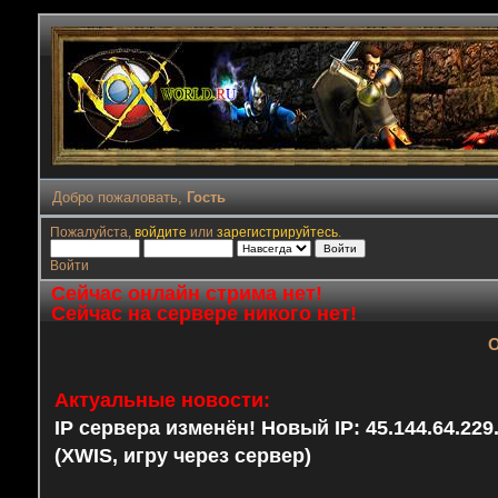
Добро пожаловать,
Гость
Пожалуйста,
войдите
или
зарегистрируйтесь
.
Войти
Сейчас онлайн стрима нет!
Сейчас на сервере никого нет!
О
Актуальные новости:
IP сервера изменён! Новый IP: 45.144.64.22
(XWIS, игру через сервер)