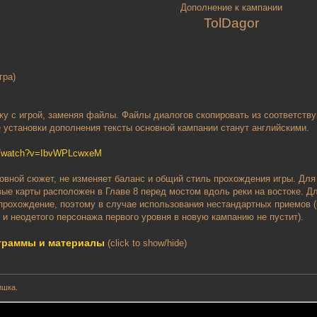
Дополнение к кампании
TolDagor
гра)
у с игрой, заменяя файлы. Файлы диалогов скопировать из соответств
 установки дополнения тексты основной кампании станут английскими.
om/watch?v=IbvWPLcwxeM
ной сюжет, не изменяет баланс и общий стиль прохождения игры. Для 
вые карты расположен в Главе 8 перед мостом вдоль реки на востоке. Д
рохождение, поэтому в случае использования нестандартных приемов (
 и неодетого персонажа первого уровня в новую кампанию не пустит).
ограммы и материалы
(click to show/hide)
ишка.