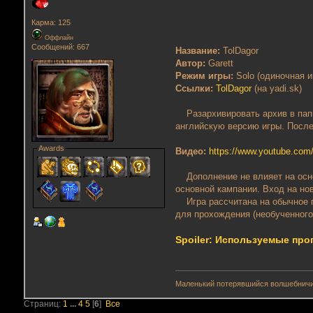
Карма: 125
Оффлайн
Сообщений: 667
Название:
TolDagor
Автор:
Garett
Режим игры:
Solo (одиночная и
Ссылки:
TolDagor
(на yadi.sk)
Разархивировать архив в папк
английскую версию игры. После
Awards
Видео:
https://www.youtube.c
Дополнение не влияет на основ
основной кампании. Вход на но
Игра рассчитана на обычное п
для прохождения (необученного
Spoiler: Используемые пр
Маленький потерявшийся волшебнич
Страниц:
1
...
4
5
[
6
]
Все