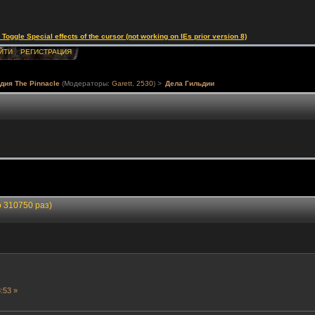
le Special effects of the cursor (not working on IEs prior version 8)
ЙТИ
РЕГИСТРАЦИЯ
дия The Pinnacle
(Модераторы:
Garett
,
2530
) >
Дела Гильдии
 310750 раз)
:53 »