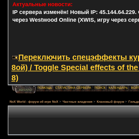
Актуальные новости:
IP сервера изменён! Новый IP: 45.144.64.229
через Westwood Online (XWIS, игру через сер
Переключить спецэффекты курс
8ой) / Toggle Special effects of th
8)
ПОМОЩЬ
СТАТИСТИКА СЕРВЕРА
ПОИСК
КАЛЕНДАРЬ
ВОЙ
НАЧАЛО
NoX World - форум об игре NoX
>
Частные владения
>
Клановый форум
>
Гильди