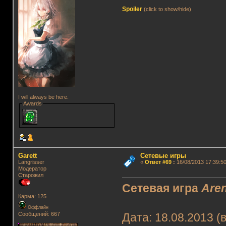
Spoiler
(click to show/hide)
I will always be here.
Awards
Garett
Сетевые игры
Langrisser
«
Ответ #69
:
16/08/2013 17:39:50
Модератор
Старожил
Сетевая игра
Are
Карма: 125
Оффлайн
Сообщений: 667
Дата: 18.08.2013 (