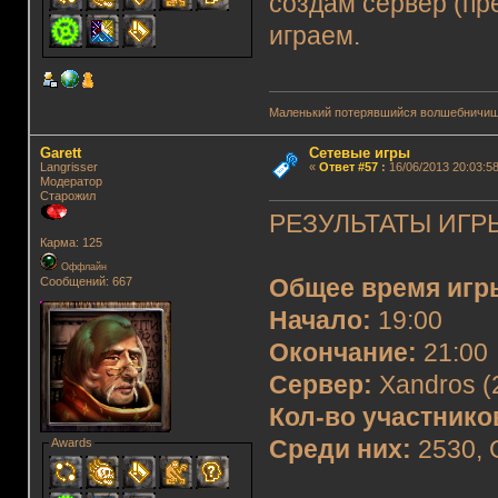
создам сервер (пр
играем.
Маленький потерявшийся волшебничиш
Garett
Сетевые игры
Langrisser
«
Ответ #57
:
16/06/2013 20:03:58
Модератор
Старожил
РЕЗУЛЬТАТЫ ИГРЫ
Карма: 125
Оффлайн
Сообщений: 667
Общее время игр
Начало:
19:00
Окончание:
21:00
Сервер:
Xandros (
Кол-во участнико
Awards
Среди них:
2530, 