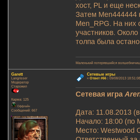
хост, PL и еще не
Затем Men444444 н
Men_RPG. На них 
участников. Около 
толпа была остан
Маленький потерявшийся волшебничиш
Garett
Сетевые игры
Langrisser
«
Ответ #66
:
09/08/2013 18:51:08
Модератор
Старожил
Сетевая игра
Are
Карма: 125
Оффлайн
Сообщений: 667
Дата: 11.08.2013 (
Начало: 18:00 (по 
Место: Westwood O
Ответственный за 