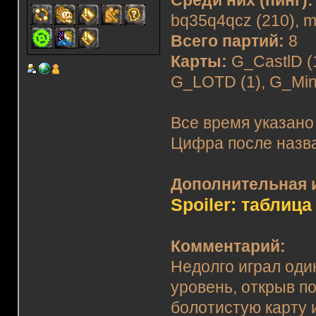
Среди них (пинг):
bq35q4qcz (210), ma
Всего партий:
8
Карты:
G_CastlD (1
G_LOTD (1), G_Mine
Все время указано
Цифра после назва
Дополнительная 
Spoiler: таблица
Комментарий:
Недолго играл оди
уровень, открыв п
болотистую карту и