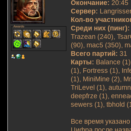
Окончание:
20:45
Сервер:
Langrisser
Кол-во участнико
Awards
Среди них (пинг):
Trazean (240), TsarO
(90), mac5 (350), m
Всего партий:
31
Карты:
Balance (1),
(1), Fortress (1), I
(1), MiniMine (2), M
TriLevel (1), autumn 
deepfrze (1), ennead
sewers (1), tbhold (
Все время указано
Цифра после назва