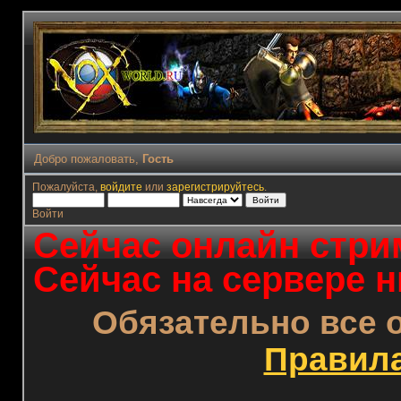
Добро пожаловать,
Гость
Пожалуйста,
войдите
или
зарегистрируйтесь
.
Войти
Сейчас онлайн стрим
Сейчас на сервере н
Обязательно все 
Правил