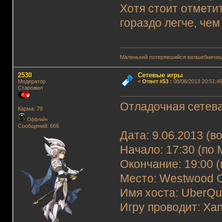
Хотя стоит отмети
гораздо легче, чем
Маленький потерявшийся волшебничиш
2530
Сетевые игры
Модератор
«
Ответ #53
:
08/06/2013 20:51:49
Старожил
Отладочная сетева
Карма: 79
Оффлайн
Сообщений: 666
Дата: 9.06.2013 (в
Начало: 17:30 (по 
Окончание: 19:00 (
Место: Westwood O
Имя хоста: UberQu
Игру проводит: Xan