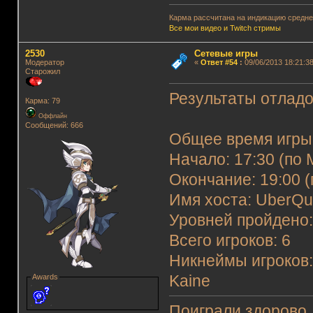
Карма рассчитана на индикацию среднег
Все мои видео и Twitch стримы
2530
Сетевые игры
Модератор
«
Ответ #54
:
09/06/2013 18:21:38
Старожил
Результаты отладо
Карма: 79
Оффлайн
Сообщений: 666
Общее время игры:
Начало: 17:30 (по 
Окончание: 19:00 (
Имя хоста: UberQu
Уровней пройдено: 6
Всего игроков: 6
Никнеймы игроков:
Kaine
Awards
Поиграли здорово.