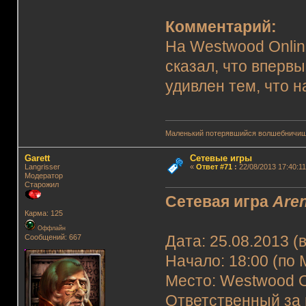
Комментарий:
На Westwood Onlin
сказал, что вперв
удивлен тем, что н
Маленький потерявшийся волшебничиш
Garett
Сетевые игры
Langrisser
«
Ответ #71
:
22/08/2013 17:40:11
Модератор
Старожил
Сетевая игра
Are
Карма: 125
Оффлайн
Сообщений: 667
Дата: 25.08.2013 (
Начало: 18:00 (по 
Место: Westwood O
Ответственный за 