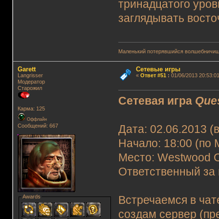
тринадцатого уров
заглядывать восто
Маленький потерявшийся волшебничиш
Garett
Сетевые игры
Langrisser
«
Ответ #51
:
01/06/2013 20:53:01
Модератор
Старожил
Сетевая игра
Que
Карма: 125
Оффлайн
Сообщений: 667
Дата: 02.06.2013 (
Начало: 18:00 (по 
Место: Westwood O
Ответственный за 
Awards
Встречаемся в чат
создам сервер (пр