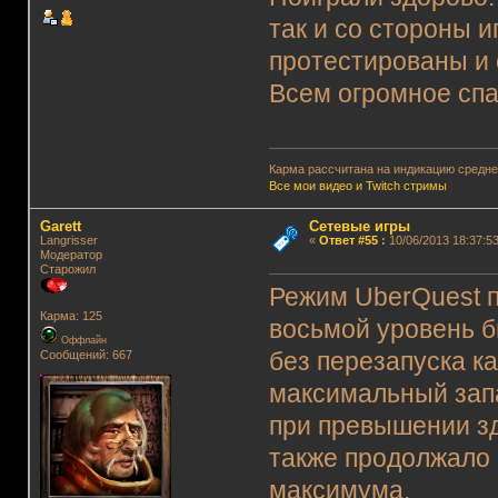
так и со стороны 
протестированы и
Всем огромное спа
Карма рассчитана на индикацию среднег
Все мои видео и Twitch стримы
Garett
Сетевые игры
Langrisser
«
Ответ #55
:
10/06/2013 18:37:53
Модератор
Старожил
Режим UberQuest п
Карма: 125
восьмой уровень б
Оффлайн
Сообщений: 667
без перезапуска ка
максимальный запа
при превышении з
также продолжало 
максимума.