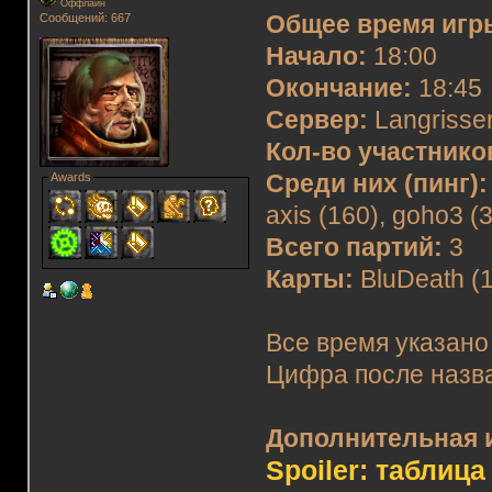
Оффлайн
Сообщений: 667
Общее время игр
Начало:
18:00
Окончание:
18:45
Сервер:
Langrisser
Кол-во участнико
Awards
Среди них (пинг):
axis (160), goho3 (
Всего партий:
3
Карты:
BluDeath (1)
Все время указано
Цифра после назва
Дополнительная 
Spoiler: таблица