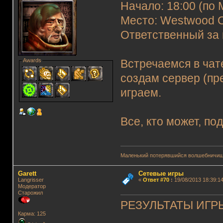
Начало: 18:00 (по 
Место: Westwood O
Ответственный за 
Awards
Встречаемся в чат
создам сервер (пр
играем.
Все, кто может, по
Маленький потерявшийся волшебничиш
Garett
Сетевые игры
Langrisser
«
Ответ #70
:
19/08/2013 18:39:14
Модератор
Старожил
РЕЗУЛЬТАТЫ ИГРЫ
Карма: 125