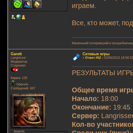
играем.
Все, кто может, по
Маленький потерявшийся волшебничиш
Garett
Сетевые игры
Langrisser
«
Ответ #52
:
02/06/2013 18:58:33
Модератор
Старожил
РЕЗУЛЬТАТЫ ИГРЫ
Карма: 125
Оффлайн
Сообщений: 667
Общее время игр
Начало:
18:00
Окончание:
19:45
Сервер:
Langrisser
Кол-во участнико
Awards