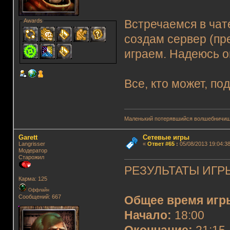
Awards
Встречаемся в чат
создам сервер (пр
играем. Надеюсь о
Все, кто может, по
Маленький потерявшийся волшебничиш
Garett
Сетевые игры
Langrisser
«
Ответ #65
:
05/08/2013 19:04:38
Модератор
Старожил
РЕЗУЛЬТАТЫ ИГРЫ
Карма: 125
Оффлайн
Сообщений: 667
Общее время игр
Начало:
18:00