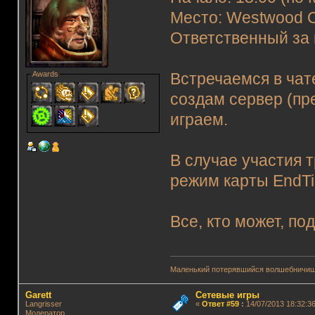
Место: Westwood O
Ответственный за 
Awards
Встречаемся в чат
создам сервер (пр
играем.
В случае участия т
режим карты EndT
Все, кто может, по
Маленький потерявшийся волшебничиш
Garett
Сетевые игры
Langrisser
«
Ответ #59
:
14/07/2013 18:32:36
Модератор