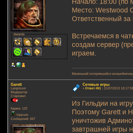
Начало: 18:00 (по 
Место: Westwood O
Ответственный за 
Awards
Встречаемся в чат
создам сервер (пр
играем.
Маленький потерявшийся волшебничиш
Garett
Сетевые игры
Langrisser
«
Ответ #61
:
21/07/2013 18:17:59
Модератор
Старожил
Из Гильдии на игру
Карма: 125
Поэтому Garett и 
Оффлайн
Сообщений: 667
уничтожив Админо
завтрашней игры н