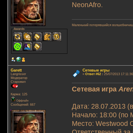
NeonAfro.
Маленький потерявшийся волшебничиш
Awards
Garett
Сетевые игры
Langrisser
«
Ответ #62
:
25/07/2013 17:11:36
Модератор
Старожил
Сетевая игра
Are
Карма: 125
Оффлайн
Сообщений: 667
Дата: 28.07.2013 (
Начало: 18:00 (по 
Место: Westwood O
Ответственный за 