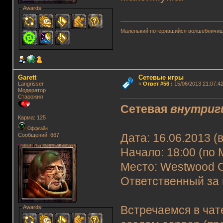
Awards
Маленький потерявшийся волшебничиш
Garett
Сетевые игры
Langrisser
«
Ответ #56
:
15/06/2013 21:07:42
Модератор
Старожил
Сетевая
внутриг
Карма: 125
Оффлайн
Сообщений: 667
Дата: 16.06.2013 (
Начало: 18:00 (по 
Место: Westwood O
Ответственный за 
Awards
Встречаемся в чат