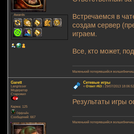
Awards
Встречаемся в чат
создам сервер (пр
играем.
Все, кто может, по
Маленький потерявшийся волшебничиш
Garett
Сетевые игры
Langrisser
«
Ответ #63
:
29/07/2013 18:06:52
Модератор
Старожил
Результаты игры 
Карма: 125
Оффлайн
Сообщений: 667
Маленький потерявшийся волшебничиш