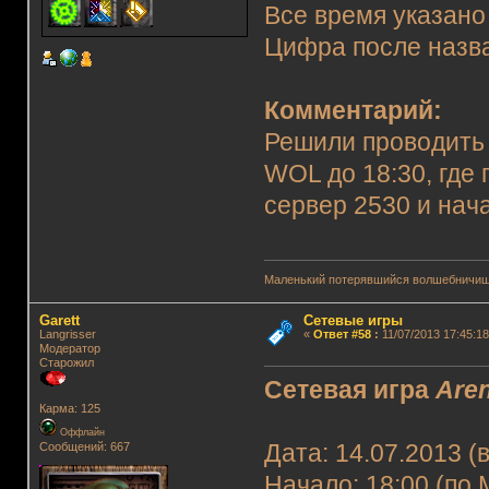
Все время указано
Цифра после назва
Комментарий:
Решили проводить 
WOL до 18:30, где
сервер 2530 и нач
Маленький потерявшийся волшебничиш
Garett
Сетевые игры
Langrisser
«
Ответ #58
:
11/07/2013 17:45:18
Модератор
Старожил
Сетевая игра
Are
Карма: 125
Оффлайн
Сообщений: 667
Дата: 14.07.2013 (
Начало: 18:00 (по 