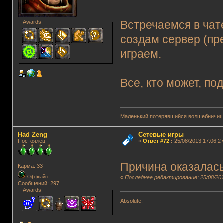
Awards
Встречаемся в чат
создам сервер (пр
играем.
Все, кто может, по
Маленький потерявшийся волшебничиш
Had Zeng
Сетевые игры
Постоялец
«
Ответ #72
:
25/08/2013 17:06:27
Причина оказалась 
Карма: 33
«
Последнее редактирование: 25/08/201
Оффлайн
Сообщений: 297
Awards
Absolute.