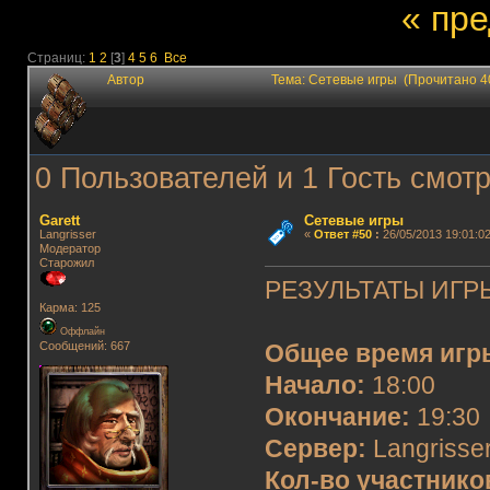
« пр
Страниц:
1
2
[
3
]
4
5
6
Все
Автор
Тема: Сетевые игры (Прочитано 4
0 Пользователей и 1 Гость смотр
Garett
Сетевые игры
Langrisser
«
Ответ #50
:
26/05/2013 19:01:02
Модератор
Старожил
РЕЗУЛЬТАТЫ ИГРЫ
Карма: 125
Оффлайн
Сообщений: 667
Общее время игр
Начало:
18:00
Окончание:
19:30
Сервер:
Langrisser
Кол-во участнико