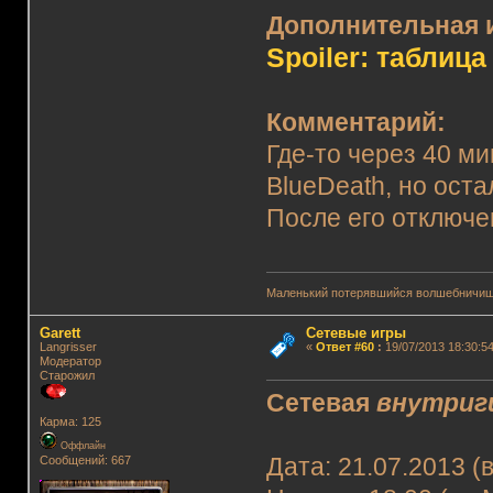
Дополнительная 
Spoiler: таблица
Комментарий:
Где-то через 40 ми
BlueDeath, но ост
После его отключе
Маленький потерявшийся волшебничиш
Garett
Сетевые игры
Langrisser
«
Ответ #60
:
19/07/2013 18:30:54
Модератор
Старожил
Сетевая
внутриг
Карма: 125
Оффлайн
Сообщений: 667
Дата: 21.07.2013 (