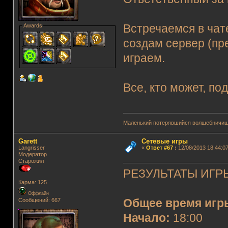
Awards
Встречаемся в чат
создам сервер (пр
играем.
Все, кто может, по
Маленький потерявшийся волшебничиш
Garett
Сетевые игры
Langrisser
«
Ответ #67
:
12/08/2013 18:44:07
Модератор
Старожил
РЕЗУЛЬТАТЫ ИГРЫ
Карма: 125
Оффлайн
Сообщений: 667
Общее время игр
Начало:
18:00