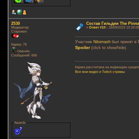
2530
Состав Гильдии The Pinna
Модератор
«
Ответ #10
:
26/09/2015 10:26:08
Старожил
Участник
Nitomash
был принят в 
Карма: 79
Spoiler
(click to show/hide)
Оффлайн
Сообщений: 666
Карма рассчитана на индикацию среднег
Все мои видео и Twitch стримы
Awards