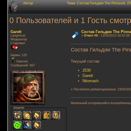
Автор
Тема: Состав Гильдии The Pinnacle (
0 Пользователей и 1 Гость смотр
Garett
Состав Гильдии The Pinna
Langrisser
«
Ответ #0
:
13/03/2013 18:52:08 
Модератор
Старожил
Состав Гильдии The Pin
Карма: 125
Текущий состав:
Оффлайн
Сообщений: 667
2530
Garett
Nitomash
«
Последнее редактирование: 23/02/201
Маленький потерявшийся волшебничиш
Awards