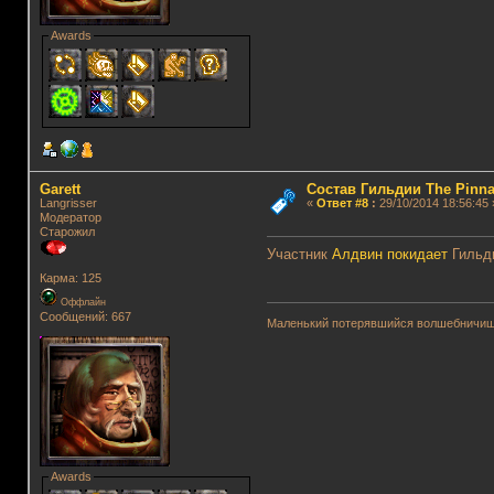
Awards
Garett
Состав Гильдии The Pinna
Langrisser
«
Ответ #8
:
29/10/2014 18:56:45 
Модератор
Старожил
Участник
Алдвин
покидает
Гильд
Карма: 125
Оффлайн
Сообщений: 667
Маленький потерявшийся волшебничиш
Awards