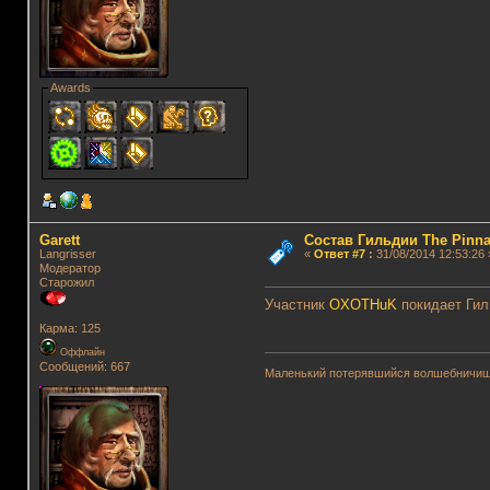
Awards
Garett
Состав Гильдии The Pinna
Langrisser
«
Ответ #7
:
31/08/2014 12:53:26 
Модератор
Старожил
Участник
OXOTHuK
покидает Гил
Карма: 125
Оффлайн
Сообщений: 667
Маленький потерявшийся волшебничиш