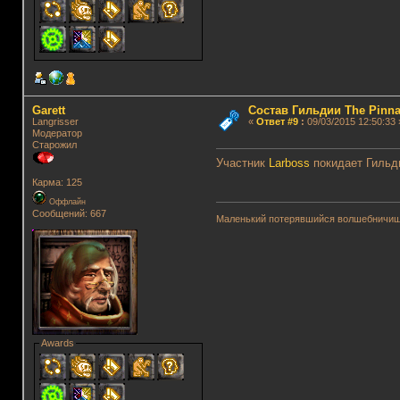
Garett
Состав Гильдии The Pinna
Langrisser
«
Ответ #9
:
09/03/2015 12:50:33 
Модератор
Старожил
Участник
Larboss
покидает Гильд
Карма: 125
Оффлайн
Сообщений: 667
Маленький потерявшийся волшебничиш
Awards