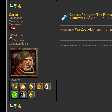
Garett
Состав Гильдии The Pinna
Langrisser
«
Ответ #1
:
15/03/2013 18:01:41 
Модератор
Старожил
Участник
WarZeva+lot
принят в Г
Карма: 125
Оффлайн
Сообщений: 667
Маленький потерявшийся волшебничиш
Awards