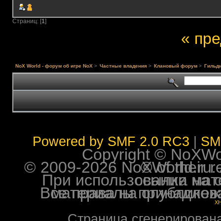
Страниц: [
1
]
« пр
NoX World - форум об игре NoX
>
Частные владения
>
Клановый форум
>
Гильди
Powered by SMF 2.0 RC3
|
SM
Copyright © NoXWorl
© 2009-2026 NoXWorld.ru. All image
При использовании материалов ф
Все права на опубликованные на форуме NoXW
X
Страница сгенерирована 