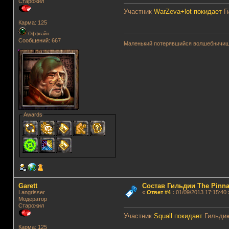
Старожил
Участник
WarZeva+lot
покидает
Г
Карма: 125
Оффлайн
Сообщений: 667
Маленький потерявшийся волшебничиш
Awards
Garett
Состав Гильдии The Pinna
Langrisser
«
Ответ #4
:
01/09/2013 17:15:40 
Модератор
Старожил
Участник
Squall
покидает
Гильди
Карма: 125