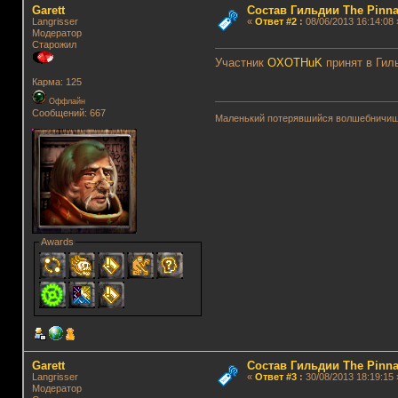
Garett
Состав Гильдии The Pinna
Langrisser
«
Ответ #2
:
08/06/2013 16:14:08 
Модератор
Старожил
Участник
OXOTHuK
принят в Гил
Карма: 125
Оффлайн
Сообщений: 667
Маленький потерявшийся волшебничиш
Awards
Garett
Состав Гильдии The Pinna
Langrisser
«
Ответ #3
:
30/08/2013 18:19:15 
Модератор