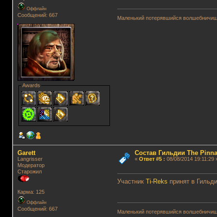
Оффлайн
Сообщений: 667
Маленький потерявшийся волшебничиш
Awards
Garett
Состав Гильдии The Pinna
Langrisser
«
Ответ #5
:
08/08/2014 19:11:29 
Модератор
Старожил
Участник
Ti-Reks
принят в Гильд
Карма: 125
Оффлайн
Сообщений: 667
Маленький потерявшийся волшебничиш