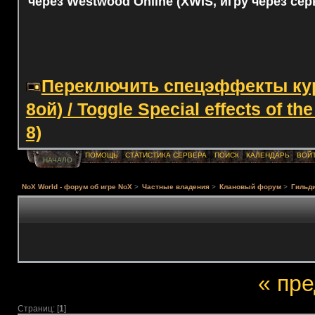
через Westwood Online (XWIS, игру через сер
Переключить спецэффекты курс
8ой) / Toggle Special effects of th
8)
ПОМОЩЬ
СТАТИСТИКА СЕРВЕРА
ПОИСК
КАЛЕНДАРЬ
ВОЙ
НАЧАЛО
NoX World - форум об игре NoX
>
Частные владения
>
Клановый форум
>
Гильди
« пр
Страниц: [
1
]