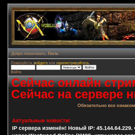
Добро пожаловать,
Гость
Пожалуйста,
войдите
или
зарегистрируйтесь
.
Войти
Сейчас онлайн стрим
Сейчас на сервере н
Обязательно все ознако
Актуальные новости:
IP сервера изменён! Новый IP: 45.144.64.229