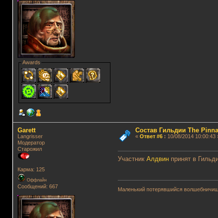
Awards
Garett
Состав Гильдии The Pinna
Langrisser
«
Ответ #6
:
10/08/2014 10:00:43 
Модератор
Старожил
Участник
Алдвин
принят в Гильд
Карма: 125
Оффлайн
Сообщений: 667
Маленький потерявшийся волшебничиш