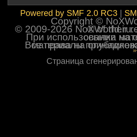
Powered by SMF 2.0 RC3
|
SM
Copyright © NoXWorl
© 2009-2026 NoXWorld.ru. All image
При использовании материалов ф
Все права на опубликованные на форуме NoXW
X
Страница сгенерирована