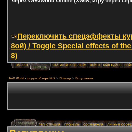
через Westwood Online (XWIS, игру через сер
Переключить спецэффекты курс
8ой) / Toggle Special effects of th
8)
НАЧАЛО
СТАТИСТИКА СЕРВЕРА
ПОИСК
КАЛЕНДАРЬ
ВОЙ
ПОМОЩЬ
NoX World - форум об игре NoX
>
Помощь
>
Вступление
ВВЕДЕНИЕ
РЕГИСТРАЦИЯ
ПРОФИЛЬ
СООБЩЕНИЯ
ЛИЧНЫЕ СООБ