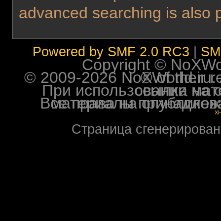
advanced searching is also 
Powered by SMF 2.0 RC3
|
SM
Copyright © NoXWorl
© 2009-2026 NoXWorld.ru. All image
При использовании материалов ф
Все права на опубликованные на форуме NoXW
X
Страница сгенерирована