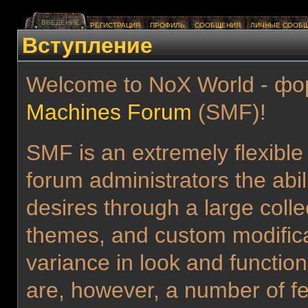
ВВЕДЕНИЕ
РЕГИСТРАЦИЯ
ПРОФИЛЬ
СООБЩЕНИЯ
ЛИЧНЫЕ СООБ
Вступление
Welcome to NoX World - фо
Machines Forum
(SMF)!
SMF is an extremely flexible
forum administrators the abilit
desires through a large collec
themes, and custom modificat
variance in look and functi
are, however, a number of fe