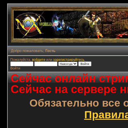
Добро пожаловать,
Гость
Пожалуйста,
войдите
или
зарегистрируйтесь
.
Войти
Сейчас онлайн стрим
Сейчас на сервере н
Обязательно все 
Правил