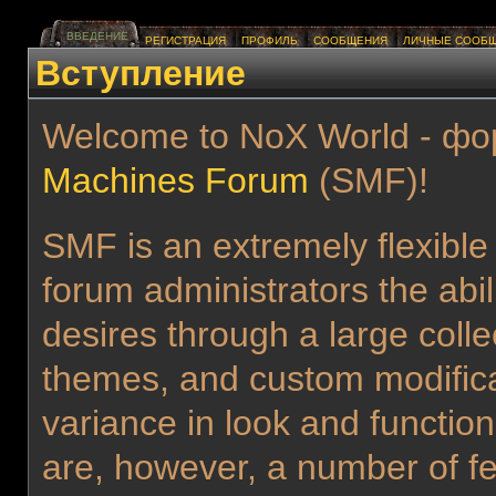
ВВЕДЕНИЕ
РЕГИСТРАЦИЯ
ПРОФИЛЬ
СООБЩЕНИЯ
ЛИЧНЫЕ СООБ
Вступление
Welcome to NoX World - фо
Machines Forum
(SMF)!
SMF is an extremely flexible
forum administrators the abilit
desires through a large collec
themes, and custom modificat
variance in look and functi
are, however, a number of fe