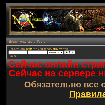
Добро пожаловать,
Гость
Пожалуйста,
войдите
или
зарегистрируйтесь
.
Войти
Сейчас онлайн стрим
Сейчас на сервере н
Обязательно все 
Правил