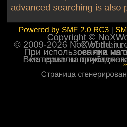
advanced searching is also 
Powered by SMF 2.0 RC3
|
SM
Copyright © NoXWorl
© 2009-2026 NoXWorld.ru. All image
При использовании материалов ф
Все права на опубликованные на форуме NoXW
X
Страница сгенерирована