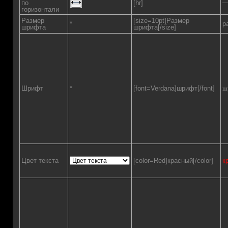
по
[hr]
горизонтали
Размер
[size=10pt]Размер
*
р
шрифта
шрифта[/size]
Шрифт
*
[font=Verdana]шрифт[/font]
ш
Цвет текста
[color=Red]красный[/color]
к