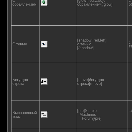
С
[glow=red,2,50]с
с
обрамлением
обрамлением[/glow]
о
[shadow=red,left]
с
C тенью
с тенью
т
[/shadow]
Бегущая
[move]бегущая
строка
строка[/move]
[pre]Simple
Si
Выровненный
Machines
 
текст
Forum[/pre]