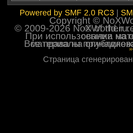
Powered by SMF 2.0 RC3
|
SM
Copyright © NoXWorl
© 2009-2026 NoXWorld.ru. All image
При использовании материалов ф
Все права на опубликованные на форуме NoXW
X
Страница сгенерирована