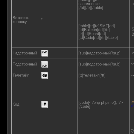
наполнение
н
[/td][/tr][/table]
Вставить
*
колонку
[table][tr][td]SMF[/td]
[td]Bulletin[/td][/tr]
[tr][td]Board[/td]
B
[td]Code[/td][/tr][/table]
Надстрочный
[sup]надстрочный[/sup]
н
Подстрочный
[sub]подстрочный[/sub]
п
Телетайп
[tt]телетайп[/tt]
т
[code]<?php phpinfo(); ?>
C
Код
<
[/code]
Q