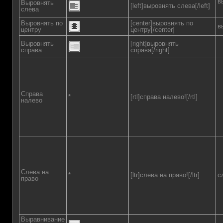
в
Выровнять
[left]выровнять слева[/left]
слева
Выровнять по
[center]выровнять по
в
центру
центру[/center]
Выровнять
[right]выровнять
справа
справа[/right]
Справа
*
[rtl]справа налево![/rtl]
налево
Слева на
*
[ltr]слева на право![/ltr]
с
право
Выравнивание