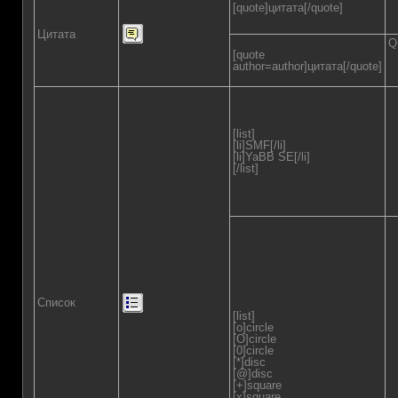
[quote]цитата[/quote]
Цитата
Q
[quote
author=author]цитата[/quote]
[list]
[li]SMF[/li]
[li]YaBB SE[/li]
[/list]
Список
[list]
[o]circle
[O]circle
[0]circle
[*]disc
[@]disc
[+]square
[x]square