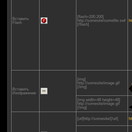
[flash=200,200]
Вставить
http://somesite/somefile.swf
h
Flash
[/flash]
[img]
http://somesite/image.gif
[/img]
Вставить
Изображение
[img width=48 height=48]
http://somesite/image.gif
[/img]
[url]http://somesite/[/url]
h