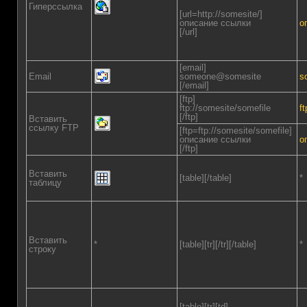
Гиперссылка
[url=http://somesite/]
описание ссылки
о
[/url]
[email]
Email
someone@somesite
s
[/email]
[ftp]
ftp://somesite/somefile
f
[/ftp]
Вставить
ссылку FTP
[ftp=ftp://somesite/somefile]
описание ссылки
о
[/ftp]
Вставить
[table][/table]
*
таблицу
Вставить
*
[table][tr][/tr][/table]
*
строку
[table][tr][td]