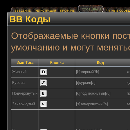
СООБЩЕНИЯ
ВВЕДЕНИЕ
РЕГИСТРАЦИЯ
ПРОФИЛЬ
ЛИЧНЫЕ СООБ
BB Коды
Отображаемые кнопки пост
умолчанию и могут менять
Имя Тэга
Кнопка
Код
Жирный
[b]жирный[/b]
ж
Курсив
[i]курсив[/i]
к
Подчеркнутый
[u]подчеркнутый[/u]
п
Зачеркнутый
[s]зачеркнутый[/s]
з