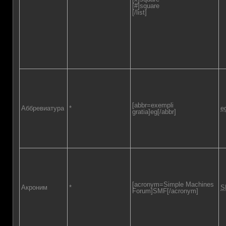
[#]square
[/list]
[abbr=exempli
Аббревиатура
*
e
gratia]eg[/abbr]
[acronym=Simple Machines
Акроним
*
S
Forum]SMF[/acronym]