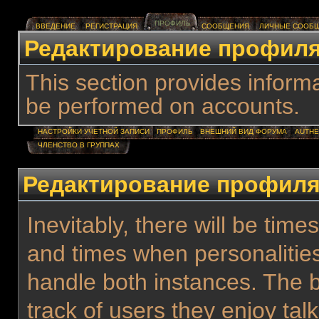
ПРОФИЛЬ
ВВЕДЕНИЕ
РЕГИСТРАЦИЯ
СООБЩЕНИЯ
ЛИЧНЫЕ СООБ
Редактирование профил
This section provides informa
be performed on accounts.
НАСТРОЙКИ УЧЕТНОЙ ЗАПИСИ
ПРОФИЛЬ
ВНЕШНИЙ ВИД ФОРУМА
AUTHE
ЧЛЕНСТВО В ГРУППАХ
Редактирование профил
Inevitably, there will be ti
and times when personalitie
handle both instances. The 
track of users they enjoy talk