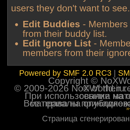
users they don't want to see
Edit Buddies
- Members 
from their buddy list.
Edit Ignore List
- Member
members from their ignore 
Powered by SMF 2.0 RC3
|
SM
Copyright © NoXWorl
© 2009-2026 NoXWorld.ru. All image
При использовании материалов ф
Все права на опубликованные на форуме NoXW
X
Страница сгенерирована