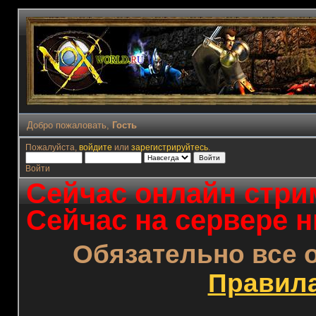
Добро пожаловать,
Гость
Пожалуйста,
войдите
или
зарегистрируйтесь
.
Войти
Сейчас онлайн стрим
Сейчас на сервере н
Обязательно все 
Правил