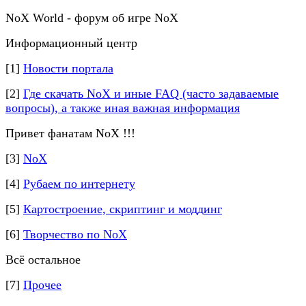
NoX World - форум об игре NoX
Информационный центр
[1]
Новости портала
[2]
Где скачать NoX и иные FAQ (часто задаваемые
вопросы), а также иная важная информация
Привет фанатам NoX !!!
[3]
NoX
[4]
Рубаем по интернету
[5]
Картостроение, скриптинг и моддинг
[6]
Творчество по NoX
Всё остальное
[7]
Прочее