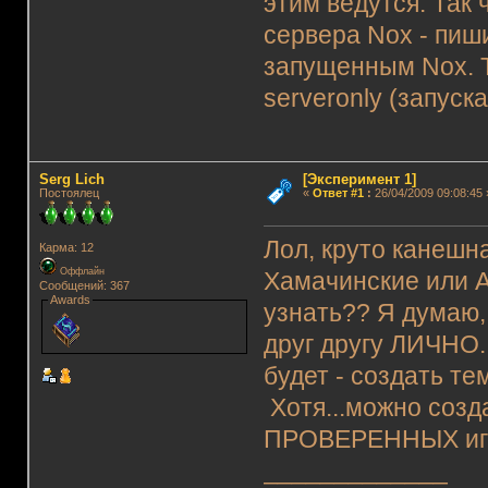
этим ведутся. Так
сервера Nox - пиш
запущенным Nox. Т
serveronly (запуск
Serg Lich
[Эксперимент 1]
Постоялец
«
Ответ #1
:
26/04/2009 09:08:45 
Лол, круто канешн
Карма: 12
Оффлайн
Хамачинские или 
Сообщений: 367
Awards
узнать?? Я думаю,
друг другу ЛИЧНО.
будет - создать т
Хотя...можно созд
ПРОВЕРЕННЫХ игр
_____________