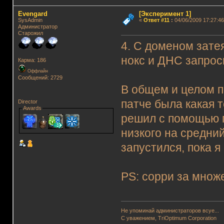
Evengard
[Эксперимент 1]
SysAdmin
«
Ответ #11
:
04/06/2009 17:27:46
Администратор
Старожил
4. С доменом зате
нокс и ДНС запрос
Карма: 186
Оффлайн
Сообщений: 2729
В общем и целом п
патче была какая т
Director
Awards
решил с помощью 
низкого на средний
запустился, пока я
PS: сорри за мно
Не упоминай администраторов всуе...
С уважением, TriOptimum Corporation