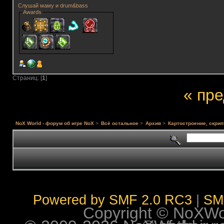
Слушай маму и drum&bass
Awards
Страниц: [
1
]
« пр
NoX World - форум об игре NoX
>
Всё остальное
>
Архив
>
Картостроение, скрип
Powered by SMF 2.0 RC3
|
SM
Copyright © NoXWorl