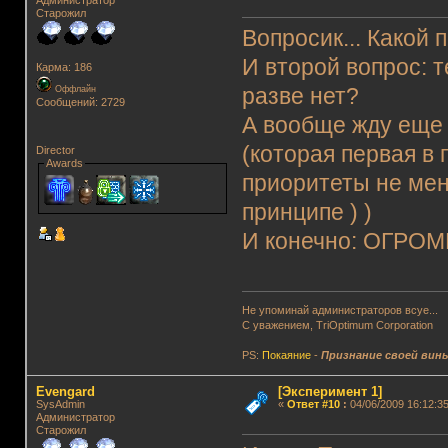
Старожил
Вопросик... Какой 
И второй вопрос: 
Карма: 186
Оффлайн
разве нет?
Сообщений: 2729
А вообще жду еще 
(которая первая в 
Director
Awards
приоритеты не мен
принципе ) )
И конечно: ОГРО
Не упоминай администраторов всуе...
С уважением, TriOptimum Corporation
PS:
Покаяние
-
Признание своей вин
Evengard
[Эксперимент 1]
SysAdmin
«
Ответ #10
:
04/06/2009 16:12:35
Администратор
Старожил