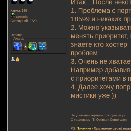
Итак... После нек
1. Проблема с пор
Карма: 186
Оффлайн
18599 и никаких п
Сообщений: 2729
2. Можно указыват
менять приоритет,
Director
Awards
знаете кто хостер 
проблем
3. Очень не хвата
Например добавив 
с приоритетами в 
4. Далее хочу попр
мистики уже ))
Не упоминай администраторов всуе...
С уважением, TriOptimum Corporation
PS:
Покаяние
-
Признание своей вин