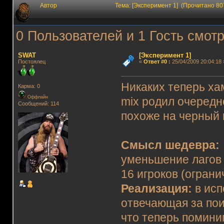
Автор
Тема: [Эксперимент 1] (Прочитано 80
0 Пользователей и 1 Гость смотр
SWAT
[Эксперимент 1]
Постоялец
«
Ответ #0
:
25/04/2009 20:04:18 
Никаких теперь ха
Карма: 0
Оффлайн
mix родил очередн
Сообщений: 114
похоже на черный 
Смысл шедевра:
уменьшение лагов 
16 игроков (огран
Реализация:
в ис
отвечающая за пои
что теперь помини