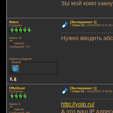
ЗЫ мой комп хакн
Nekon
[Эксперимент 1]
Старожил
«
Ответ #2
:
26/04/2009 11:47:46 
Нужно вводить абс
Карма: 41
Оффлайн
Сообщений: 772
Навеки ушедший.
Awards
OffyGhost
[Эксперимент 1]
Постоялец
«
Ответ #3
:
26/04/2009 12:38:08 
http://yoip.ru/
Карма: 6
Оффлайн
А это ваш IP адрес
Сообщений: 386