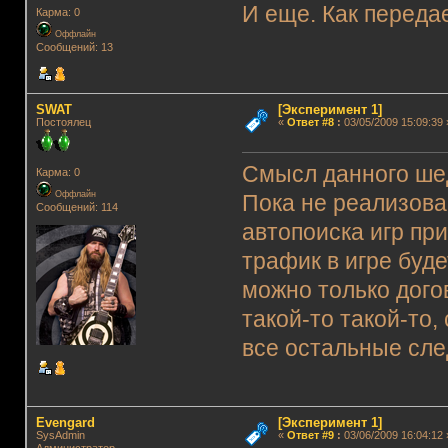
И еще. Как переда
Карма: 0
Оффлайн
Сообщений: 13
SWAT
[Эксперимент 1]
Постоялец
«
Ответ #8
:
03/05/2009 15:09:39 
Смысл данного ше
Карма: 0
Оффлайн
Пока не реализова
Сообщений: 114
автопоиска игр при
трафик в игре буде
можно только дого
такой-то такой-то,
все остальные сле
Evengard
[Эксперимент 1]
SysAdmin
«
Ответ #9
:
03/06/2009 16:04:12 
Администратор