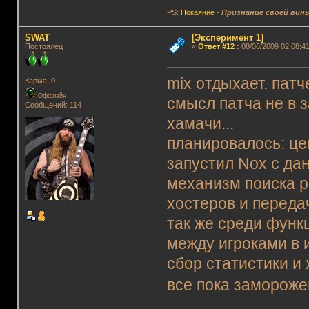
PS:
Покаяние
-
Признание своей вин
SWAT
[Эксперимент 1]
Постоялец
«
Ответ #12
:
08/06/2009 02:08:41
mix отдыхает. патч
Карма: 0
Оффлайн
смысл патча не в з
Сообщений: 114
хамачи...
планировалось: це
запустил Nox с да
механизм поиска р
хостеров и передач
так же среди функ
между игроками в и
сбор статистики и
все пока заморожен