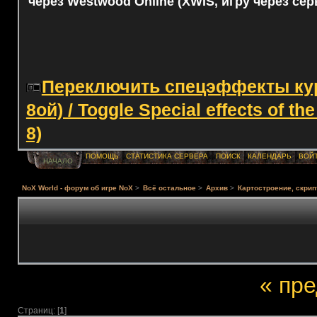
через Westwood Online (XWIS, игру через сер
Переключить спецэффекты курс
8ой) / Toggle Special effects of th
8)
ПОМОЩЬ
СТАТИСТИКА СЕРВЕРА
ПОИСК
КАЛЕНДАРЬ
ВОЙ
НАЧАЛО
NoX World - форум об игре NoX
>
Всё остальное
>
Архив
>
Картостроение, скрип
« пр
Страниц: [
1
]