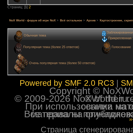
Страниц: [
1
]
2
NoX World - форум об игре NoX
>
Всё остальное
>
Архив
>
Картостроение, скрип
Заблокированна
Обычная тема
Прикрепленная 
Голосование
Популярная тема (более 25 ответов)
Очень популярная тема (более 50 ответов)
Powered by SMF 2.0 RC3
|
SM
Copyright © NoXWorl
© 2009-2026 NoXWorld.ru. All image
При использовании материалов ф
Все права на опубликованные на форуме NoXW
X
Страница сгенерирована 