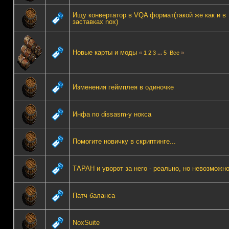
Ищу конвертатор в VQA формат(такой же как и в
заставках nox)
Новые карты и моды
«
1
2
3
...
5
Все
»
Изменения геймплея в одиночке
Инфа по dissasm-у нокса
Помогите новичку в скриптинге...
ТАРАН и уворот за него - реально, но невозможно
Патч баланса
NoxSuite