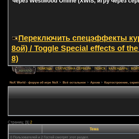
через Westwood Online (XWIS, игру через сер
Переключить спецэффекты курс
8ой) / Toggle Special effects of th
8)
ПОМОЩЬ
СТАТИСТИКА СЕРВЕРА
ПОИСК
КАЛЕНДАРЬ
ВОЙ
НАЧАЛО
NoX World - форум об игре NoX
>
Всё остальное
>
Архив
>
Картостроение, скрип
Страниц: [
1
]
2
Тема
0 Пользователей и 2 Гостей смотрят этот раздел.