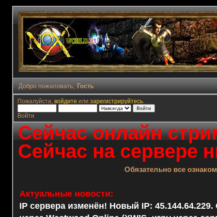
Добро пожаловать,
Гость
Пожалуйста,
войдите
или
зарегистрируйтесь
.
Войти
Сейчас онлайн стрим
Сейчас на сервере н
Обязательно все ознако
Актуальные новости:
IP сервера изменён! Новый IP: 45.144.64.229