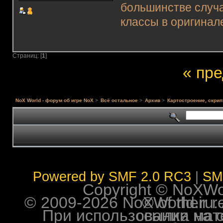
большинстве случа
классы в оригинал
Страниц: [
1
]
« пр
NoX World - форум об игре NoX
>
Всё остальное
>
Архив
>
Картостроение, скрип
Powered by SMF 2.0 RC3
|
SM
Copyright © NoXWorl
© 2009-2026 NoXWorld.ru. All image
При использовании материалов ф