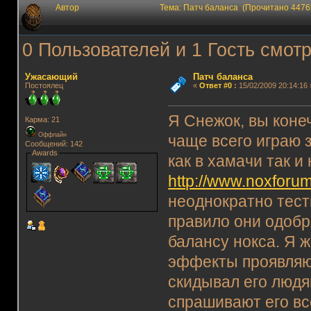
Автор
Тема: Патч баланса (Прочитано 4476
0 Пользователей и 1 Гость смотр
Ужасающий
Патч баланса
Постоялец
«
Ответ #0
:
15/02/2009 20:14:16 
Я Снежок, вы конеч
Карма: 21
Оффлайн
чаще всего играю з
Сообщений: 142
Awards
как в хамачи так и
http://www.noxforum
неоднократно тест
правило они одобр
балансу нокса. Я 
эффекты проявляют
скидывал его людя
спрашивают его вс