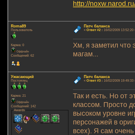
http://noxw.narod.r
Roma89
Патч баланса
Пользователь
«
Ответ #2
:
16/02/2009 13:52:20 
Хм, я заметил что 
Карма: 0
Оффлайн
магам...
Сообщений: 62
Ужасающий
Патч баланса
Постоялец
«
Ответ #3
:
16/02/2009 19:49:33 
Так и есть. Но от
Карма: 21
Оффлайн
классом. Просто д
Сообщений: 142
Awards
высоком уровне иг
персонажей в ориг
всех). Я сам очень