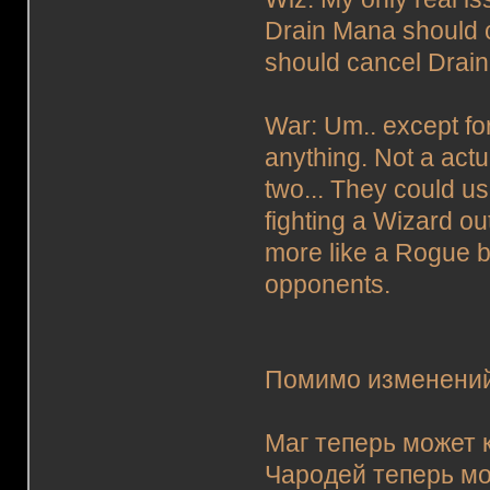
Drain Mana should can
should cancel Drai
War: Um.. except for
anything. Not a actu
two... They could use
fighting a Wizard ou
more like a Rogue b
opponents.
Помимо изменений 
Маг теперь может 
Чародей теперь мо