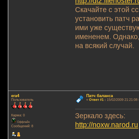
http://dl2.filehos
Скачайте с этой сс
установить патч р
ими уже существу
имененем. Однако,
на всякий случай.
era4
Патч баланса
Пользователь
«
Ответ #1
:
15/02/2009 21:21:08 
Зеркало здесь:
Карма: 0
Оффлайн
http://noxw.narod.ru
Сообщений: 8