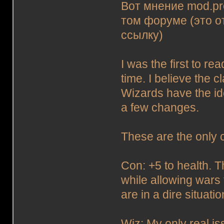
Вот мнение mod.pr
том форуме (это о
ссылку)
I was the first to rea
time. I believe the 
Wizards have the ide
a few changes.
These are the only 
Con: +5 to health. T
while allowing wars
are in a dire situatio
Wiz: My only real is