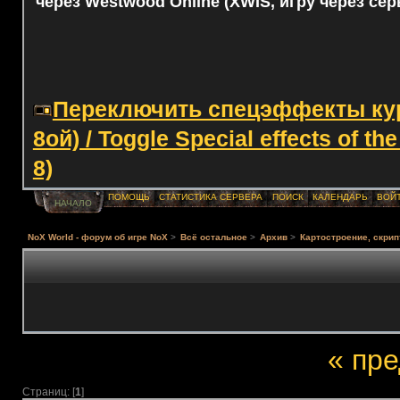
через Westwood Online (XWIS, игру через сер
Переключить спецэффекты курс
8ой) / Toggle Special effects of th
8)
ПОМОЩЬ
СТАТИСТИКА СЕРВЕРА
ПОИСК
КАЛЕНДАРЬ
ВОЙ
НАЧАЛО
NoX World - форум об игре NoX
>
Всё остальное
>
Архив
>
Картостроение, скрип
« пр
Страниц: [
1
]