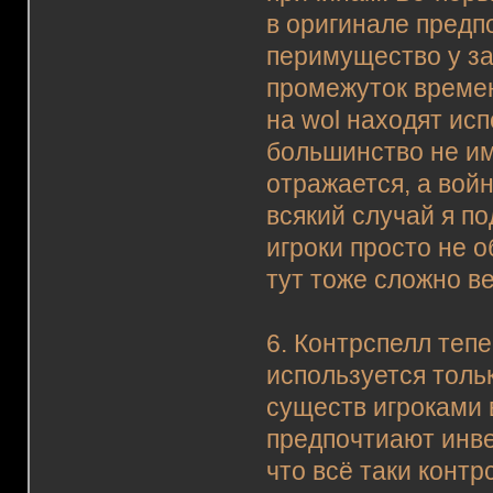
в оригинале предп
перимущество у за
промежуток времени
на wol находят ис
большинство не име
отражается, а войн
всякий случай я п
игроки просто не 
тут тоже сложно ве
6. Контрспелл тепе
используется толь
существ игроками 
предпочтиают инве
что всё таки контр