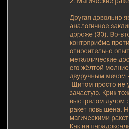
2. Магические раке
Другая довольно я
аналогичное заклин
дороже (30). Во-в
контрприёма проти
относительно опыт
металлические дос
его жёлтой молние
двуручным мечом -
Щитом просто не у
зачастую. Крик то
выстрелом лучом с
ракет повышена. Н
магическими ракет
Как ни парадоксал