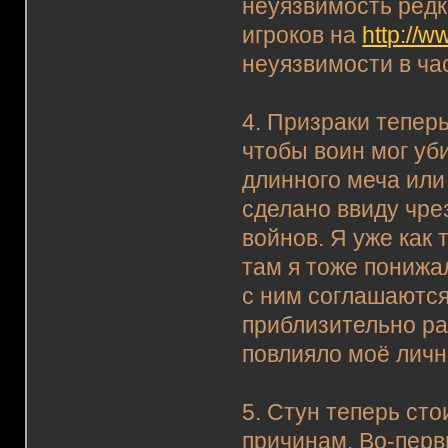
неуязвимость редк
игроков на
http://
неуязвимости в ча
4. Призраки теперь
чтобы воин мог уб
длинного меча или
сделано ввиду чр
войнов. Я уже как
там я тоже понижа
с ним соглашаютс
приблизительно ра
повлияло моё личн
5. Стун теперь сто
причинам. Во-перв