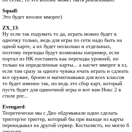
Squall
:
Это будет вполне мморпг)
ZX_13
:
Ну если так подумать то да, играть можно будет в
одночку только, ведь для игры по сети надо быть на
одной карте, а их будет несколько и отдельных,
поэтому переходы будут возможны например, если
портал из НК поставить как переходы уровней, но
только на определенные карты... а насчет мморпг я хз,
если там сразу за одного чувака нчать играть и сдлеать
все оружие, броню и магию\навыки для всех классов
то будет именно так, но ведь это сбор карт, который
пусть будет для одиночной игры и вот вам Нокс 2 в
стиле рпг...
Evengard
:
Теоретически мы с Дио обдумывали идею сделать
триггер/не триггер, который бы при выходе из карты
перекидывал на другой сервер. Костылясто, но могло б
запахать.