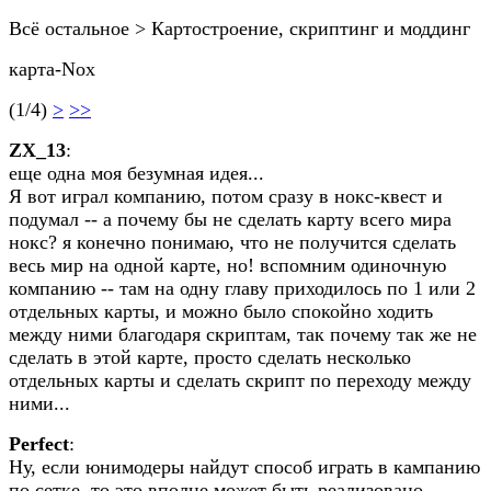
Всё остальное > Картостроение, скриптинг и моддинг
карта-Nox
(1/4)
>
>>
ZX_13
:
еще одна моя безумная идея...
Я вот играл компанию, потом сразу в нокс-квест и
подумал -- а почему бы не сделать карту всего мира
нокс? я конечно понимаю, что не получится сделать
весь мир на одной карте, но! вспомним одиночную
компанию -- там на одну главу приходилось по 1 или 2
отдельных карты, и можно было спокойно ходить
между ними благодаря скриптам, так почему так же не
сделать в этой карте, просто сделать несколько
отдельных карты и сделать скрипт по переходу между
ними...
Perfect
:
Ну, если юнимодеры найдут способ играть в кампанию
по сетке, то это вполне может быть реализовано.