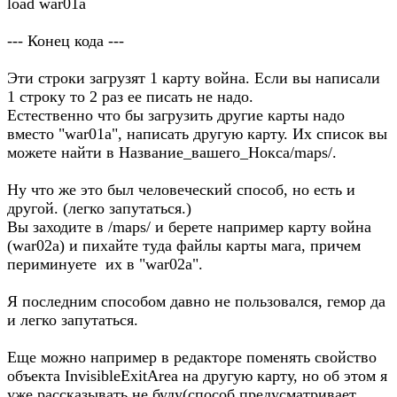
load war01a
--- Конец кода ---
Эти строки загрузят 1 карту война. Если вы написали
1 строку то 2 раз ее писать не надо.
Естественно что бы загрузить другие карты надо
вместо "war01a", написать другую карту. Их список вы
можете найти в Название_вашего_Нокса/maps/.
Ну что же это был человеческий способ, но есть и
другой. (легко запутаться.)
Вы заходите в /maps/ и берете например карту война
(war02a) и пихайте туда файлы карты мага, причем
периминуете их в "war02a".
Я последним способом давно не пользовался, гемор да
и легко запутаться.
Еще можно например в редакторе поменять свойство
объекта InvisibleExitArea на другую карту, но об этом я
уже рассказывать не буду(способ предусматривает