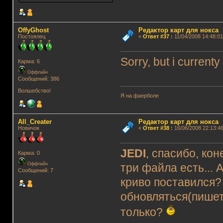
OffyGhost
Редактор карт для нокса
Постоялец
«
Ответ #37
:
11/04/2008 14:48:01
Sorry, but i currenty
Карма: 6
Оффлайн
Сообщений: 386
Волшебство!
Я на фаерболе
All_Creater
Редактор карт для нокса
Новичок
«
Ответ #38
:
16/06/2008 22:13:46
JEDI
, спасибо, ко
Карма: 0
Оффлайн
три файла есть... 
Сообщений: 7
криво поставился? 
обновляться(пишет
только?