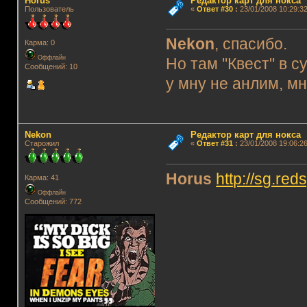
Horus
Редактор карт для нокса
Пользователь
«
Ответ #30
:
23/01/2008 10:29:32
Nekon
, спасибо.
Карма: 0
Оффлайн
Но там "Квест" в с
Сообщений: 10
у мну не анлим, мн
Nekon
Редактор карт для нокса
Старожил
«
Ответ #31
:
23/01/2008 19:06:26
Horus
http://sg.re
Карма: 41
Оффлайн
Сообщений: 772