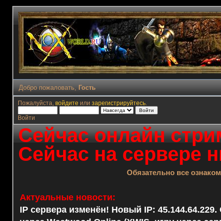
Добро пожаловать,
Гость
Пожалуйста,
войдите
или
зарегистрируйтесь
.
Войти
Сейчас онлайн стрим
Сейчас на сервере н
Обязательно все ознако
Актуальные новости:
IP сервера изменён! Новый IP: 45.144.64.229