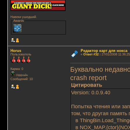
Навеки ушедший.
Awards
Horus
Редактор карт для нокса
Пользователь
«
Ответ #32
:
27/01/2008 11:36:25
Буквально недавн
Карма: 0
Оффлайн
crash report
Сообщений: 10
Цитировать
Version: 0.0.9.40
Попытка чтения или зап
том, что другая память
в ThingBin.Load_Thingd
в NOX_MAP.{ctor}(NO