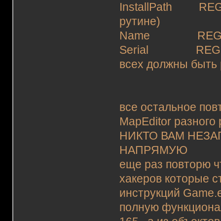
InstallPath REG
рутине)
Name REGSZ 
Serial REGSZ 
всех должны быть
все остальное по
MapEditor разного 
НИКТО ВАМ НЕЗА
НАПРЯМУЮ
еще раз повторю ч
хакеров которые с
инструкций Game.e
полную функциона