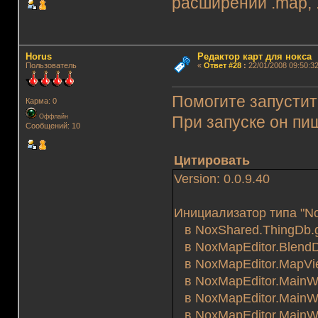
расширений .map, .n
Horus
Редактор карт для нокса
Пользователь
«
Ответ #28
:
22/01/2008 09:50:32
Помогите запустит
Карма: 0
Оффлайн
При запуске он пи
Сообщений: 10
Цитировать
Version: 0.0.9.40
Инициализатор типа "N
в NoxShared.ThingDb.g
в NoxMapEditor.BlendDia
в NoxMapEditor.MapView
в NoxMapEditor.MainWin
в NoxMapEditor.MainWin
в NoxMapEditor.MainWi