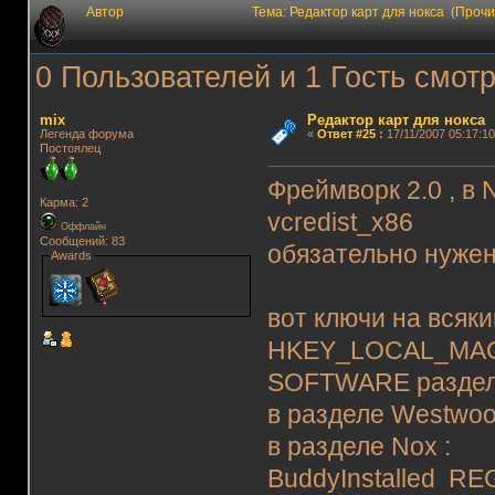
Автор
Тема: Редактор карт для нокса (Проч
0 Пользователей и 1 Гость смотр
mix
Редактор карт для нокса
Легенда форума
«
Ответ #25
:
17/11/2007 05:17:10
Постоялец
Фреймворк 2.0 , в 
Карма: 2
vcredist_x86
Оффлайн
Сообщений: 83
обязательно нужен
Awards
вот ключи на всяк
HKEY_LOCAL_MACH
SOFTWARE раздел
в разделе Westwo
в разделе Nox :
BuddyInstalled R