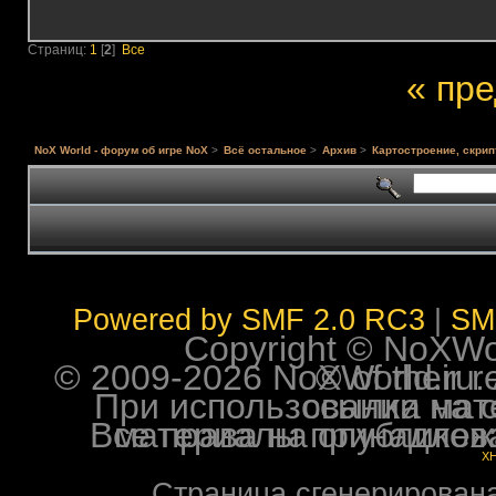
Страниц:
1
[
2
]
Все
« пр
NoX World - форум об игре NoX
>
Всё остальное
>
Архив
>
Картостроение, скрип
Powered by SMF 2.0 RC3
|
SM
Copyright © NoXWorl
© 2009-2026 NoXWorld.ru. All image
При использовании материалов ф
Все права на опубликованные на форуме NoXW
X
Страница сгенерирована 