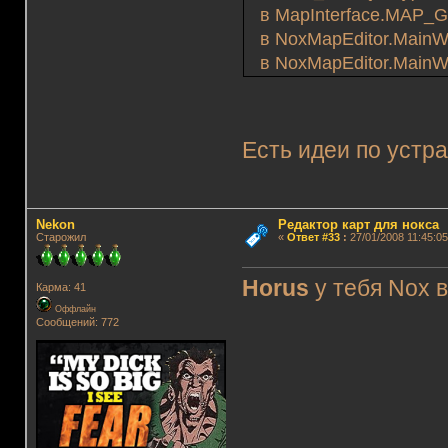
в MapInterface.MAP_GUI
в NoxMapEditor.MainWin
в NoxMapEditor.MainWi
Есть идеи по уст
Nekon
Редактор карт для нокса
Старожил
«
Ответ #33
:
27/01/2008 11:45:05
Horus
у тебя Nox 
Карма: 41
Оффлайн
Сообщений: 772