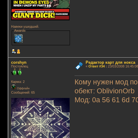
Навеки ушедший.
Awards
corshyn
Редактор карт для нокса
Постоялец
«
Ответ #34
:
23/03/2008 16:45:08
Кому нужен мод по
Карма: 2
Оффлайн
обект: OblivionOrb
Сообщений: 65
Мод: 0a 56 61 6d 7