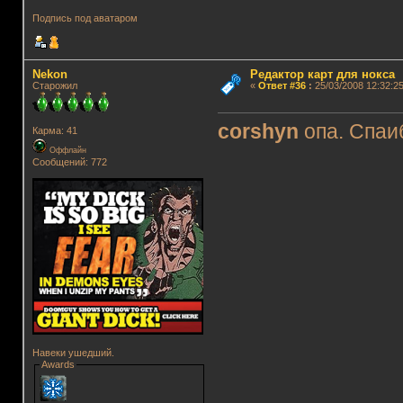
Подпись под аватаром
Nekon
Редактор карт для нокса
Старожил
«
Ответ #36
:
25/03/2008 12:32:25
corshyn
опа. Спа
Карма: 41
Оффлайн
Сообщений: 772
Навеки ушедший.
Awards