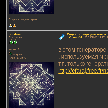
Подпись под аватаром
corshyn
Редактор карт для нокса
Постоялец
«
Ответ #35
:
25/03/2008 12:27:11
в этом генераторе
Карма: 2
Оффлайн
, используемая Np
Сообщений: 65
т.п. только генер
http://efaraj.free.fr