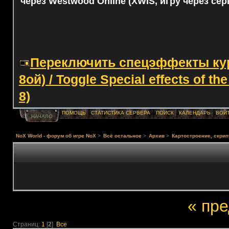
через Westwood Online (XWIS, игру через сер
Переключить спецэффекты курс
8ой) / Toggle Special effects of th
8)
ПОМОЩЬ
СТАТИСТИКА СЕРВЕРА
ПОИСК
КАЛЕНДАРЬ
ВОЙ
НАЧАЛО
NoX World - форум об игре NoX
>
Всё остальное
>
Архив
>
Картостроение, скрип
« пр
Страниц:
1
[
2
]
Все