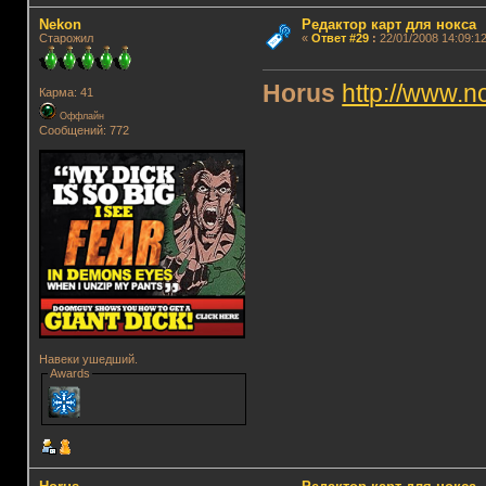
Nekon
Редактор карт для нокса
Старожил
«
Ответ #29
:
22/01/2008 14:09:12
Horus
http://www.
Карма: 41
Оффлайн
Сообщений: 772
Навеки ушедший.
Awards