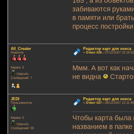
165 , а из объекто
забиваются руками
в памяти или брать
процесс постройки 
All_Creater
Редактор карт для нокса
Новичок
«
Ответ #26
:
07/12/2007 22:16:52
Ммм. А вот как нач
Карма: 0
Оффлайн
не видна
Старто
Сообщений: 7
JEDI
Редактор карт для нокса
Пользователь
«
Ответ #27
:
08/12/2007 12:11:40
Чтобы карта была 
Карма: 0
Оффлайн
названием в папке
Сообщений: 59