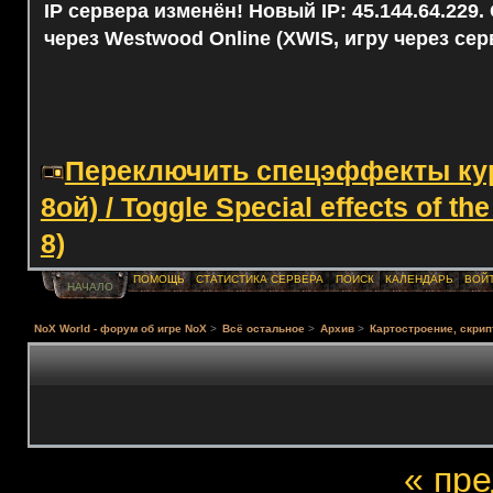
IP сервера изменён! Новый IP: 45.144.64.229
через Westwood Online (XWIS, игру через сер
Переключить спецэффекты курс
8ой) / Toggle Special effects of th
8)
ПОМОЩЬ
СТАТИСТИКА СЕРВЕРА
ПОИСК
КАЛЕНДАРЬ
ВОЙ
НАЧАЛО
NoX World - форум об игре NoX
>
Всё остальное
>
Архив
>
Картостроение, скрип
« пр