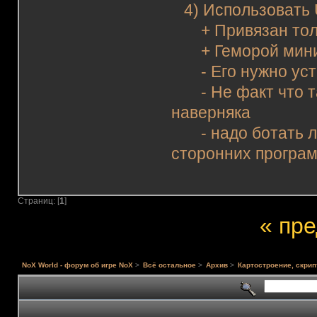
4) Использовать 
+ Привязан толь
+ Геморой мин
- Его нужно уст
- Не факт что та
наверняка
- надо ботать лу
сторонних прогр
Страниц: [
1
]
« пр
NoX World - форум об игре NoX
>
Всё остальное
>
Архив
>
Картостроение, скрип