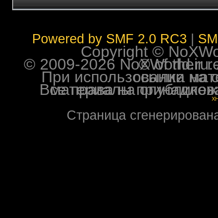
Powered by SMF 2.0 RC3
|
SM
Copyright © NoXWorl
© 2009-2026 NoXWorld.ru. All image
При использовании материалов ф
Все права на опубликованные на форуме NoXW
X
Страница сгенерирована 