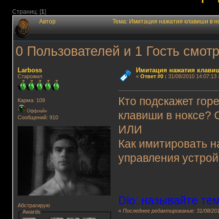
Страниц: [
1
]
Автор
Тема: Имитация нажатия клавиши в н
0 Пользователей и 1 Гость смотр
Lаrboss
Имитация нажатия клавиш
Старожил
«
Ответ #0
:
31/08/2010 14:07:13 
Кто подскажет гор
Карма: 109
Оффлайн
клавиши в ноксе? 
Сообщений: 910
ИЛИ
Как имитировать н
управления устройс
Dio: называйте т
Абстрагирую
«
Последнее редактирование: 31/08/201
Awards