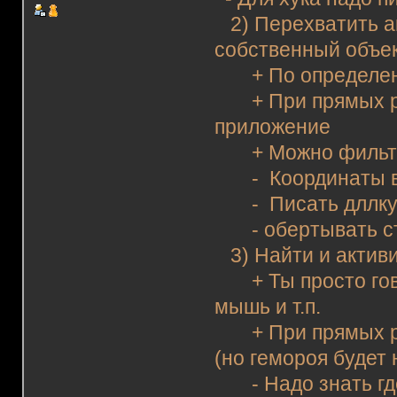
2) Перехватить а
собственный объе
+ По определени
+ При прямых рук
приложение
+ Можно фильтр
- Координаты в
- Писать дллку,
- обертывать ста
3) Найти и активи
+ Ты просто гово
мышь и т.п.
+ При прямых рук
(но гемороя будет
- Надо знать где