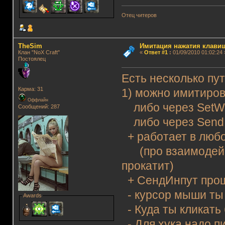
Отец читеров
TheSim
Имитация нажатия клавиш
Клан "NoX Craft"
«
Ответ #1
:
01/09/2010 01:02:24 
Постоялец
Есть несколько пут
Карма: 31
1) можно имитиров
Оффлайн
либо через Set
Сообщений: 287
либо через SendI
+ работает в любо
(про взаимодейст
прокатит)
+ СендИнпут прощ
- курсор мыши ты 
Awards
- Куда ты кликать
- Для хука надо п