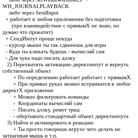
WH_JOURNALPLAYBACK
либо через SendInput
+ работает в любом приложении без подготовки
(про взаимодействие с прямымХ не знаю, но
думаю что прокатит)
+ СендИнпут проще некуда
- курсор мыши ты так сдвинешь для игры
- Куда ты кликать будешь - вычисляй сам
- Для хука надо писать дллку
2) Перехватить активацию директинпут и вернуть
собственный объект
+ По определению работает работает с прямымХ
+ При прямых руках можно встраиватся в любое
директХ приложение
+ Можно фильтровать команды
- Координаты вычисляй сам
- Писать дллку, ремот трид
- обертывать стандартный объект директинпута
3) Найти и активировать в реакцию
+ Ты просто говоришь игрухе чего делать не
затрагивая мышь и т.п.