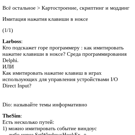
Всё остальное > Картостроение, скриптинг и моддинг
Имитация нажатия клавиши в ноксе
(1/1)
Lаrboss
:
Кто подскажет горе программеру : как имитировать
нажатие клавиши в ноксе? Среда программирования
Delphi.
ИЛИ
Как имитировать нажатие клавиш в играх
использующих для управления устройствами I/O
Direct Input?
Dio: называйте темы информативно
TheSim
:
Есть несколько путей:
1) можно имитировать событие виндоус
либо через SetWindowsHookEx +