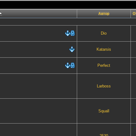
Автор
О
Dio
Katarsis
Perfect
Lаrboss
Squall
2530