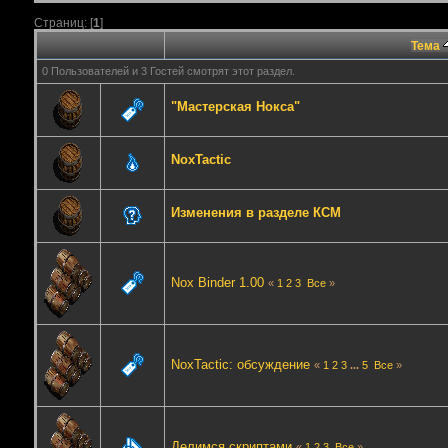
Страниц: [
1
]
Тема
0 Пользователей и 3 Гостей смотрят этот раздел.
"Мастерская Нокса"
NoxTactic
Изменения в разделе КСМ
Nox Binder 1.00
«
1
2
3
Все
»
NoxTactic: обсуждение
«
1
2
3
...
5
Все
»
Делимся скриптами
«
1
2
3
Все
»