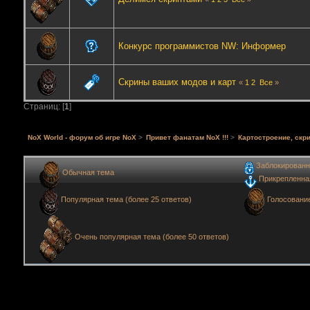
Конкурс программистов NW: Информер
Скрины ваших модов и карт
«
1
2
Все
»
Страниц: [
1
]
NoX World - форум об игре NoX
>
Привет фанатам NoX !!!
>
Картостроение, скри
Заблокированн
Обычная тема
Прикрепленна
Голосовани
Популярная тема (более 25 ответов)
Очень популярная тема (более 50 ответов)