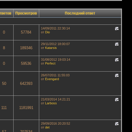
тветов
Просмотров
Последний ответ
14/09/2011 22:30:14
0
57784
от
Dio
29/11/2012 18:00:07
8
189346
от
Katarsis
31/08/2012 19:03:14
0
59536
от
Perfect
26/07/2011 11:55:03
от
Evengard
50
642393
21/03/2014 14:21:21
от
Lаrboss
111
1181991
29/09/2016 20:20:52
от
det
57
707534