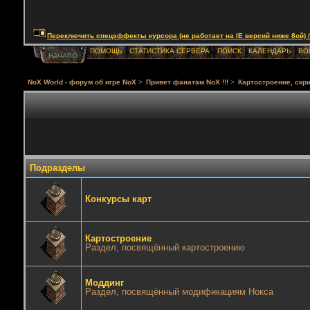
Переключить спецэффекты курсора (не работает на IE версий ниже 8ой) / Togg
ПОМОЩЬ
СТАТИСТИКА СЕРВЕРА
ПОИСК
КАЛЕНДАРЬ
ВО
НАЧАЛО
NoX World - форум об игре NoX
>
Привет фанатам NoX !!!
>
Картостроение, скри
Подразделы
Конкурсы карт
Картостроение
Раздел, посвящённый картостроению
Моддинг
Раздел, посвящённый модификациям Нокса