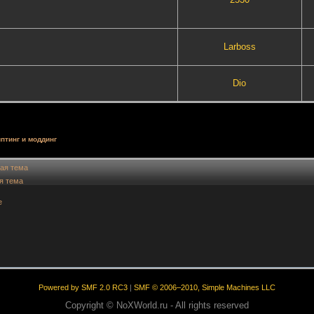
Lаrboss
Dio
птинг и моддинг
ая тема
я тема
е
Powered by SMF 2.0 RC3
|
SMF © 2006–2010, Simple Machines LLC
Copyright © NoXWorld.ru - All rights reserved