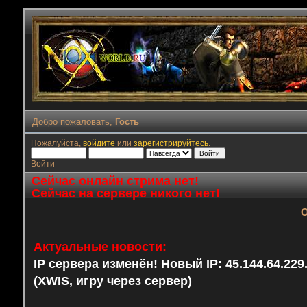
Добро пожаловать,
Гость
Пожалуйста,
войдите
или
зарегистрируйтесь
.
Войти
Сейчас онлайн стрима нет!
Сейчас на сервере никого нет!
О
Актуальные новости:
IP сервера изменён! Новый IP: 45.144.64.22
(XWIS, игру через сервер)