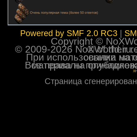
Очень популярная тема (более 50 ответов)
Powered by SMF 2.0 RC3
|
SM
Copyright © NoXWorl
© 2009-2026 NoXWorld.ru. All image
При использовании материалов ф
Все права на опубликованные на форуме NoXW
X
Страница сгенерирована