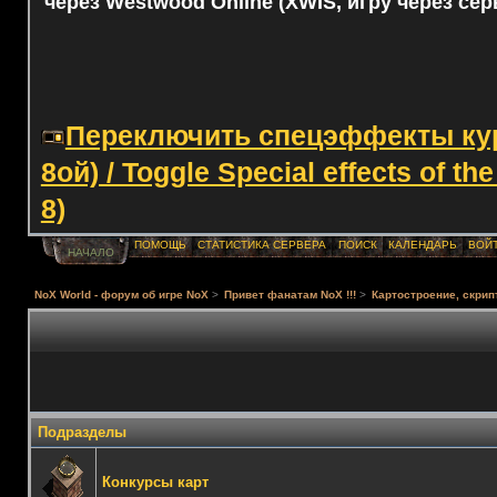
через Westwood Online (XWIS, игру через сер
Переключить спецэффекты курс
8ой) / Toggle Special effects of th
8)
ПОМОЩЬ
СТАТИСТИКА СЕРВЕРА
ПОИСК
КАЛЕНДАРЬ
ВОЙ
НАЧАЛО
NoX World - форум об игре NoX
>
Привет фанатам NoX !!!
>
Картостроение, скрип
Подразделы
Конкурсы карт