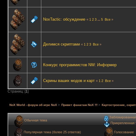
NoxTactic: обсуждение
«
1
2
3
...
5
Все
»
Делимся скриптами
«
1
2
3
Все
»
Конкурс программистов NW: Информер
Скрины ваших модов и карт
«
1
2
Все
»
Страниц: [
1
]
NoX World - форум об игре NoX
>
Привет фанатам NoX !!!
>
Картостроение, скрип
Заблокированна
Обычная тема
Прикрепленная 
Голосование
Популярная тема (более 25 ответов)