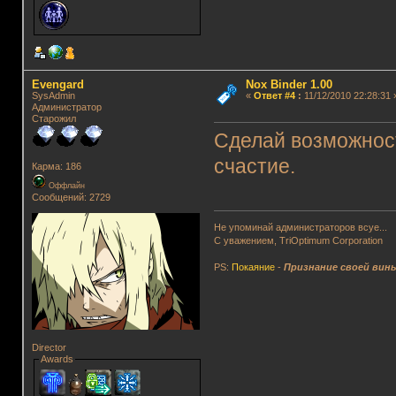
Evengard
Nox Binder 1.00
SysAdmin
«
Ответ #4
:
11/12/2010 22:28:31 
Администратор
Старожил
Сделай возможност
счастие.
Карма: 186
Оффлайн
Сообщений: 2729
Не упоминай администраторов всуе...
С уважением, TriOptimum Corporation
PS:
Покаяние
-
Признание своей вин
Director
Awards