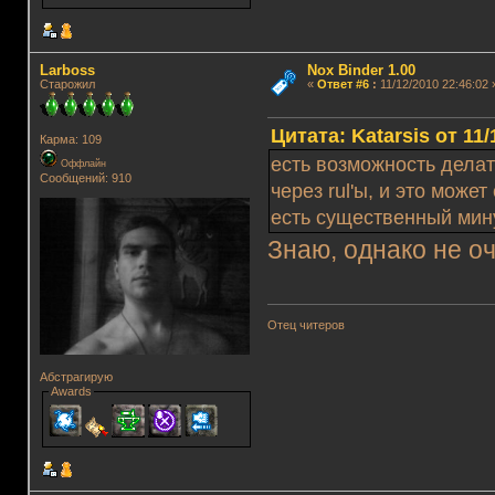
Lаrboss
Nox Binder 1.00
Старожил
«
Ответ #6
:
11/12/2010 22:46:02 
Цитата: Katarsis от 11/
Карма: 109
есть возможность делат
Оффлайн
Сообщений: 910
через rul'ы, и это може
есть существенный мину
Знаю, однако не о
Отец читеров
Абстрагирую
Awards