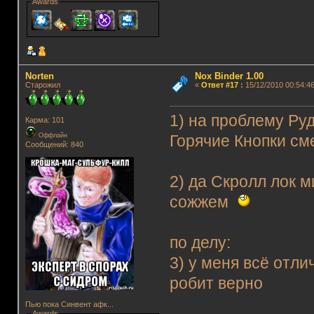
Awards
Norten
Nox Binder 1.00
Старожил
«
Ответ #17
:
15/12/2010 00:54:46
1) на проблему Ру
Карма: 101
Оффлайн
Горячие Кнопки см
Сообщений: 840
2) да Скролл лок м
сожжем
по делу:
3) у меня всё отли
робит верно
Пью пока Синвент афк...
Awards