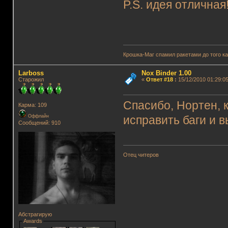
P.S. идея отлична
Крошка-Маг спамил ракетами до того к
Lаrboss
Nox Binder 1.00
Старожил
«
Ответ #18
:
15/12/2010 01:29:05
Спасибо, Нортен, 
Карма: 109
Оффлайн
исправить баги и 
Сообщений: 910
Отец читеров
Абстрагирую
Awards