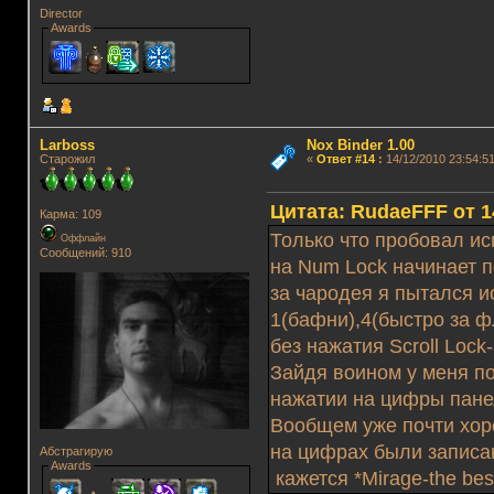
Director
Awards
Lаrboss
Nox Binder 1.00
Старожил
«
Ответ #14
:
14/12/2010 23:54:51
Цитата: RudaeFFF от 14
Карма: 109
Только что пробовал и
Оффлайн
Сообщений: 910
на Num Lock начинает по
за чародея я пытался и
1(бафни),4(быстро за ф
без нажатия Scroll Lock-
Зайдя воином у меня по
нажатии на цифры пане
Вообщем уже почти хоро
на цифрах были записа
Абстрагирую
Awards
кажется *Mirage-the best