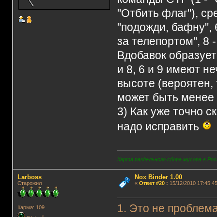
"Отбить флаг"), ср
"подожди, бафну", 6
за телепортом", 8 -
Вдобавок образует
и 8, 6 и 9 имеют н
высоте (вероятен, 
может быть менее 
3) Как уже точно с
надо исправить
Карта раздельного сбора мусора в Рос
Lаrboss
Nox Binder 1.00
Старожил
«
Ответ #20
:
15/12/2010 17:45:45
1. Это не проблема
Карма: 109