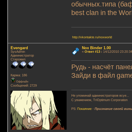
обычных.типа (баф
best clan in the Wor
http://vkontakte.ru/noxworld
Evengard
Nox Binder 1.00
SysAdmin
«
Ответ #13
:
14/12/2010 23:20:34
Администратор
Старожил
Рудь - насчёт пане
Зайди в файл game
Карма: 186
Оффлайн
Сообщений: 2729
Не упоминай администраторов всуе...
С уважением, TriOptimum Corporation
PS:
Покаяние
-
Признание своей вин