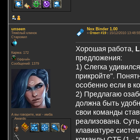
unseen
Nox Binder 1.00
Тяжёлый клинок
«
Ответ #19
:
15/12/2010 13:48:55
Старожил
Хорошая работа,
L
Карма: 172
предложения:
Оффлайн
Сообщений: 1379
1) Слегка удивился
прикройте". Понятн
особенно если в к
2) Предлагаю озаб
должна быть удобно
свои команды став
А вы говорите, маг - имба
Awards
реализована. Суть
клавиатуре систем
команды CTF (1 - "