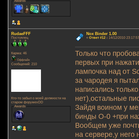
Awards
RudaeFFF
Nox Binder 1.00
Постоялец
«
Ответ #12
:
14/12/2010 23:17:57
Только что пробов
Карма: 46
Оффлайн
первых при нажати
Сообщений: 210
лампочка над от Scr
за чародея я пыта
написались только
нет),остальные пис
Кто-то забыл о моей должности на
старом форумеxDD
Зайдя воином у ме
Awards
бинды О-0 +при на
Вообщем уже почти
на сервере,у него