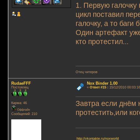
1. Первую галочку 
цикл поставил пере
галочку, а то баги б
Один артефакт уже
кто протестил...
Отец читеров
RudaeFFF
Nox Binder 1.00
Постоялец
«
Ответ #15
:
15/12/2010 00:03:16
Завтра если днём 
Карма: 46
Оффлайн
протестить,или ког
Сообщений: 210
http://vkontakte.ru/noxworld