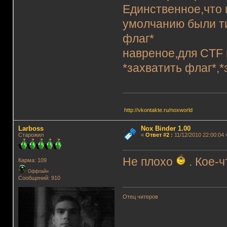
Единственное,что 
умолчанию были тип
флаг*
навреное,для CTF
*захватить флаг*,*
http://vkontakte.ru/noxworld
Lаrboss
Nox Binder 1.00
Старожил
«
Ответ #2
:
11/12/2010 22:00:04 
Не плохо
. Кое-ч
Карма: 109
Оффлайн
Сообщений: 910
Отец читеров