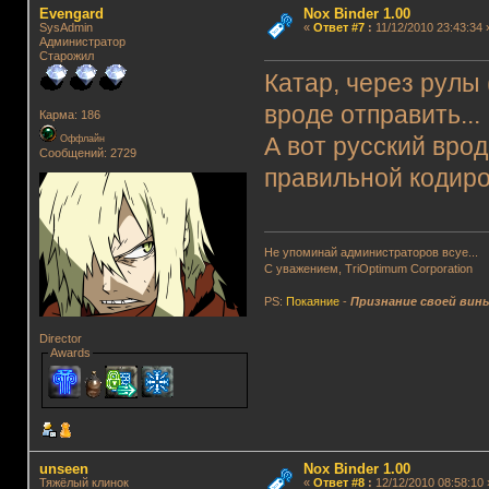
Evengard
Nox Binder 1.00
SysAdmin
«
Ответ #7
:
11/12/2010 23:43:34 
Администратор
Старожил
Катар, через рулы 
вроде отправить...
Карма: 186
Оффлайн
А вот русский вро
Сообщений: 2729
правильной кодиро
Не упоминай администраторов всуе...
С уважением, TriOptimum Corporation
PS:
Покаяние
-
Признание своей вин
Director
Awards
unseen
Nox Binder 1.00
Тяжёлый клинок
«
Ответ #8
:
12/12/2010 08:58:10 