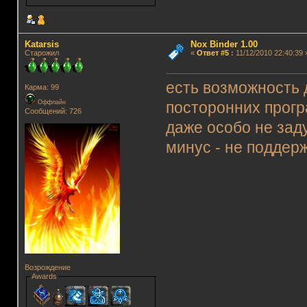
Katarsis
Nox Binder 1.00
Старожил
«
Ответ #5
:
11/12/2010 22:40:39 
есть возможность 
Карма: 99
Оффлайн
посторонних програ
Сообщений: 726
даже особо не зад
минус - не поддерж
Возрождение
Awards