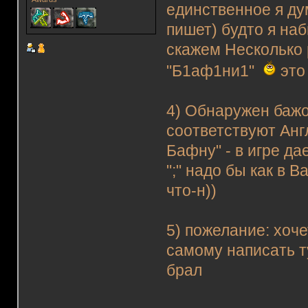
единственное я ду
пишет) будто я на
скажем Несколько р
"Б1аф1ни1"
это
4) Обнаружен бажо
соответствуют Анг
Бафну" - в игре да
";" надо бы как в 
что-н))
5) пожелание: хоче
самому написать т
брал