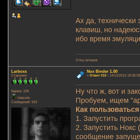
Ах да, технически
клавиш, но надеюс
ибо время эмуляци
Отец читеров
Lаrboss
Nox Binder 1.00
Старожил
«
Ответ #10
:
14/12/2010 19:36:55
Ну что ж, вот и за
Карма: 109
Оффлайн
Пробуем, ищем "а
Сообщений: 910
Как пользоваться
1. Запустить прогр
2. Запустить Нокс 
сообщение запущен