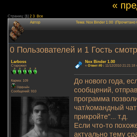
« пр
Страниц: [
1
]
2
3
Все
Автор
Тема: Nox Binder 1.00 (Прочитано
0 Пользователей и 1 Гость смотр
Lаrboss
Nox Binder 1.00
Старожил
«
Ответ #0
:
11/12/2010 21:21:18 
До нового года, е
Карма: 109
Оффлайн
сообщений, отправл
Сообщений: 910
программа позволи
чат/командный чат
прикройте"... т.д.
Если что-то похож
актуально тему ср