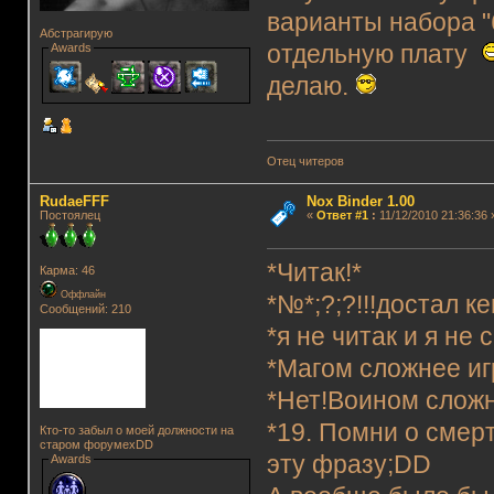
варианты набора "
Абстрагирую
отдельную плату
Awards
делаю.
Отец читеров
RudaeFFF
Nox Binder 1.00
Постоялец
«
Ответ #1
:
11/12/2010 21:36:36 
*Читак!*
Карма: 46
Оффлайн
*№*;?;?!!!достал к
Сообщений: 210
*я не читак и я не 
*Магом сложнее иг
*Нет!Воином сложн
*19. Помни о смерт
Кто-то забыл о моей должности на
старом форумеxDD
эту фразу;DD
Awards