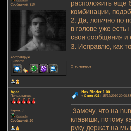
Оффлайн
расположить еще 
Сообщений: 910
комбинации, подобн
2. Да, логично по 
в голове уже есть
свои сообщения и 
3. Исправлю, как т
Абстрагирую
Awards
Отец читеров
Agar
Nox Binder 1.00
Пользователь
«
Ответ #21
:
15/12/2010 20:00:53
Замечу, что на nu
Карма: 3
Оффлайн
клавиши, потому к
Сообщений: 20
руку держат на мы