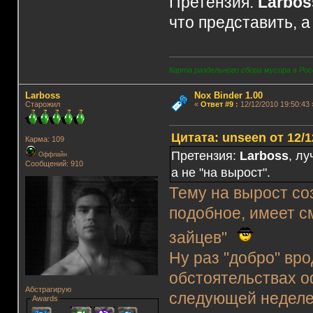
Претензия:
Larbos
что представить, а
Карта раздельного сбора мусора в Рос
Lаrboss
Nox Binder 1.00
Старожил
«
Ответ #9
:
12/12/2010 19:50:43 
Цитата: unseen от 12/1
Карма: 109
Претензия:
Larboss
, лу
Оффлайн
Сообщений: 910
а не "на вырост".
Тему на вырост соз
подобное, имеет с
зайцев"
Ну раз "добро" вро
обстоятельствах 
Абстрагирую
следующей неделе
Awards