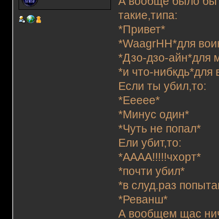
А вообще было бы 
такие,типа:
*Привет*
*WaagrHH*для вои
*Дзо-дзо-айн*для 
*и что-нибкдь*для 
Если ты убил,то:
*Еееее*
*Минус один*
*Чуть не попал*
Ели убит,то:
*АААА!!!!!чхорт*
*почти убил*
*в слуд.раз попыта
*Реванш*
А вообщем щас ниче