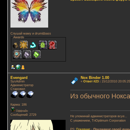
Слушай маму и drum&bass
Awards
Evengard
Nox Binder 1.00
SysAdmin
«
Ответ #23
:
15/12/2010 20:05:25
Администратор
Старожил
Из обычного Нокса
Карма: 186
Оффлайн
Сообщений: 2729
Не упоминай администраторов всуе...
С уважением, TriOptimum Corporation
PS:
Покаяние
-
Признание своей вин