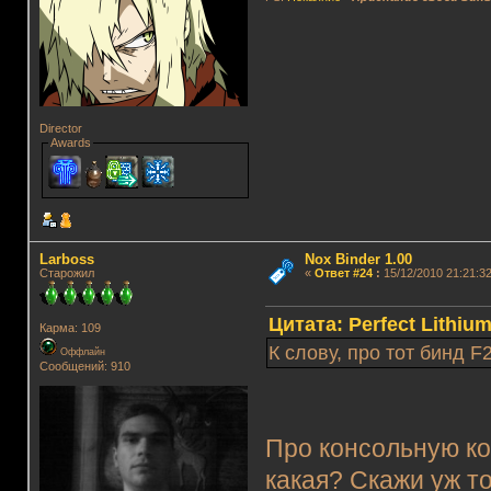
Director
Awards
Lаrboss
Nox Binder 1.00
Старожил
«
Ответ #24
:
15/12/2010 21:21:32
Цитата: Perfect Lithium
Карма: 109
К слову, про тот бинд 
Оффлайн
Сообщений: 910
Про консольную ко
какая? Скажи уж то