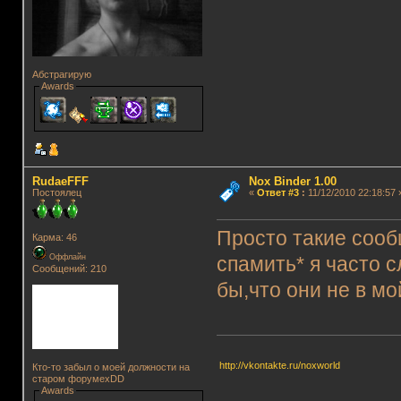
Абстрагирую
Awards
RudaeFFF
Nox Binder 1.00
Постоялец
«
Ответ #3
:
11/12/2010 22:18:57 
Просто такие сообщ
Карма: 46
Оффлайн
спамить* я часто 
Сообщений: 210
бы,что они не в м
http://vkontakte.ru/noxworld
Кто-то забыл о моей должности на
старом форумеxDD
Awards