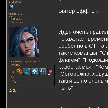
Старожил
Вытер оффтоп.
Карма: 172
Оффлайн
Сообщений: 1379
Идея очень правиль
не хватает времен
особенно в CTF ак
такие команды: "Ст
флагом", "Подожди,
А вы говорите, маг - имба
Awards
разбегаемся", "Кем
"Осторожно, ловуш
тактика, но очень 
ныть".