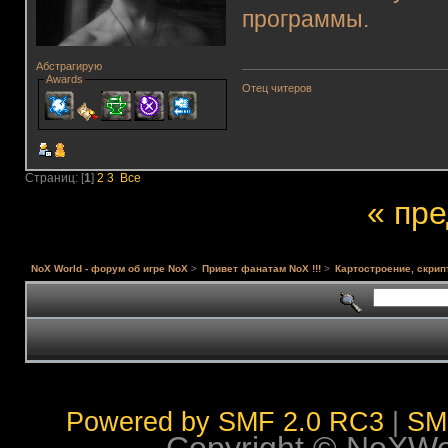
программы.
Абстрагирую
Awards
Отец читеров
Страниц: [
1
]
2
3
Все
« пр
NoX World - форум об игре NoX
>
Привет фанатам NoX !!!
>
Картостроение, скрип
Powered by SMF 2.0 RC3
|
SM
Copyright © NoXWorl