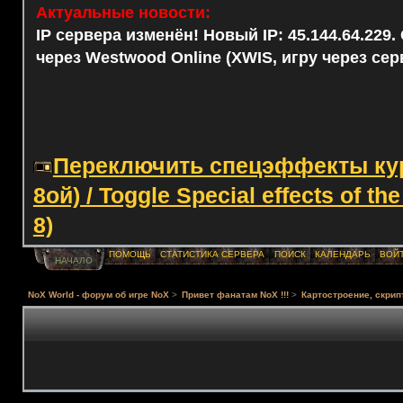
Актуальные новости:
IP сервера изменён! Новый IP: 45.144.64.229
через Westwood Online (XWIS, игру через сер
Переключить спецэффекты курс
8ой) / Toggle Special effects of th
8)
ПОМОЩЬ
СТАТИСТИКА СЕРВЕРА
ПОИСК
КАЛЕНДАРЬ
ВОЙ
НАЧАЛО
NoX World - форум об игре NoX
>
Привет фанатам NoX !!!
>
Картостроение, скрип