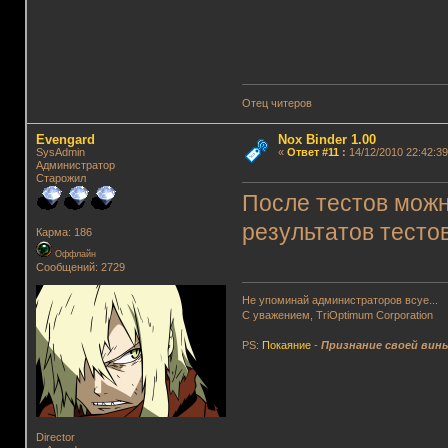
Отец читеров
Evengard
Nox Binder 1.00
SysAdmin
«
Ответ #11
:
14/12/2010 22:42:39
Администратор
Старожил
После тестов можно
результатов тестов
Карма: 186
Оффлайн
Сообщений: 2729
Не упоминай администраторов всуе...
С уважением, TriOptimum Corporation
PS:
Покаяние
-
Признание своей вин
Director