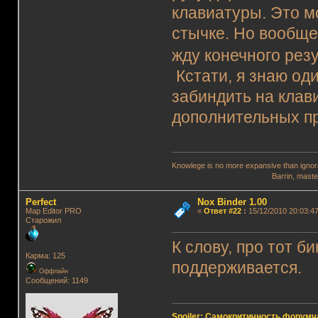
клавиатуры. Это м
стычке. Но вообще
жду конечного рез
Кстати, я знаю од
забиндить на клав
дополнительных п
Knowlege is no more expansive than ignora
Barrin, master wi
Perfect
Nox Binder 1.00
Map Editor PRO
«
Ответ #22
:
15/12/2010 20:03:47
Старожил
К слову, про тот б
Карма: 125
поддерживается.
Оффлайн
Сообщений: 1149
Spoiler: Самокритичность форумч