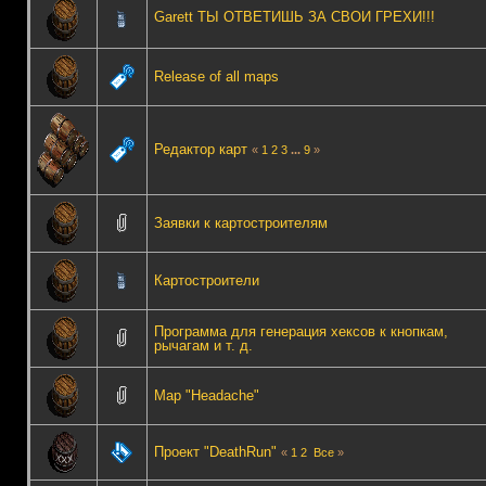
Garett ТЫ ОТВЕТИШЬ ЗА СВОИ ГРЕХИ!!!
Release of all maps
Редактор карт
«
1
2
3
...
9
»
Заявки к картостроителям
Картостроители
Программа для генерация хексов к кнопкам,
рычагам и т. д.
Map "Headache"
Проект "DeathRun"
«
1
2
Все
»