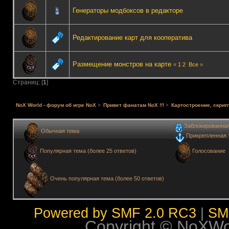
Генераторы модбоксов в редакторе
Редактирование карт для кооператива
Размещение монстров на карте
«
1
2
Все
»
Страниц: [
1
]
NoX World - форум об игре NoX
>
Привет фанатам NoX !!!
>
Картостроение, скрип
Заблокированна
Обычная тема
Прикрепленная 
Голосование
Популярная тема (более 25 ответов)
Очень популярная тема (более 50 ответов)
Powered by SMF 2.0 RC3
|
SM
Copyright © NoXWorl