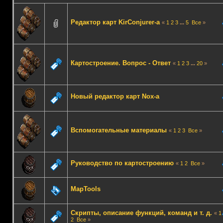
Редактор карт KirConjurer-а
«
1
2
3
...
5
Все
»
Картостроение. Вопрос - Ответ
«
1
2
3
...
20
»
Новый редактор карт Nox-а
Вспомогательные материалы
«
1
2
3
Все
»
Руководство по картостроению
«
1
2
Все
»
MapTools
Скрипты, описание функций, команд и т. д.
«
1
2
Все
»