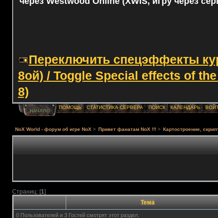
через Westwood Online (XWIS, игру через сер
Переключить спецэффекты курс
8ой) / Toggle Special effects of th
8)
ПОМОЩЬ
СТАТИСТИКА СЕРВЕРА
ПОИСК
КАЛЕНДАРЬ
ВОЙ
НАЧАЛО
NoX World - форум об игре NoX
>
Привет фанатам NoX !!!
>
Картостроение, скрип
Страниц: [
1
]
Тема
0 Пользователей и 3 Гостей смотрят этот раздел.