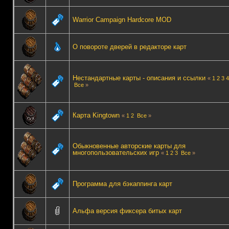
Warrior Campaign Hardcore MOD
О повороте дверей в редакторе карт
Нестандартные карты - описания и ссылки
«
1
2
3
4
Все
»
Карта Kingtown
«
1
2
Все
»
Обыкновенные авторские карты для
многопользовательских игр
«
1
2
3
Все
»
Программа для бэкаппинга карт
Альфа версия фиксера битых карт