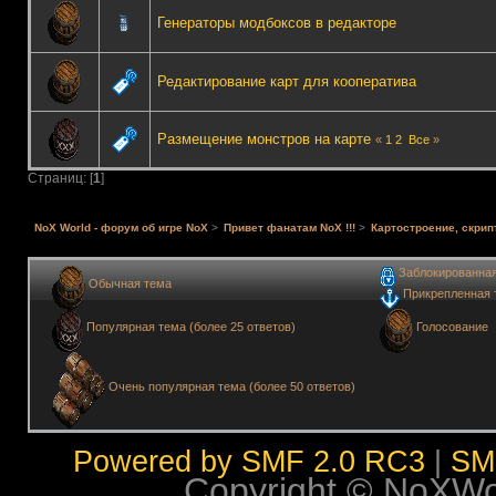
Генераторы модбоксов в редакторе
Редактирование карт для кооператива
Размещение монстров на карте
«
1
2
Все
»
Страниц: [
1
]
NoX World - форум об игре NoX
>
Привет фанатам NoX !!!
>
Картостроение, скрип
Заблокированна
Обычная тема
Прикрепленная 
Голосование
Популярная тема (более 25 ответов)
Очень популярная тема (более 50 ответов)
Powered by SMF 2.0 RC3
|
SM
Copyright © NoXWorl