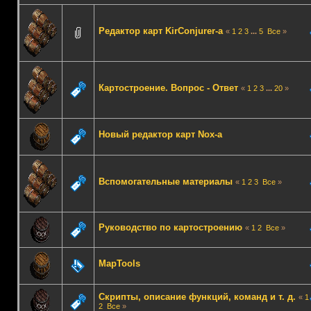
Редактор карт KirConjurer-а
«
1
2
3
...
5
Все
»
Картостроение. Вопрос - Ответ
«
1
2
3
...
20
»
Новый редактор карт Nox-а
Вспомогательные материалы
«
1
2
3
Все
»
Руководство по картостроению
«
1
2
Все
»
MapTools
Скрипты, описание функций, команд и т. д.
«
1
2
Все
»