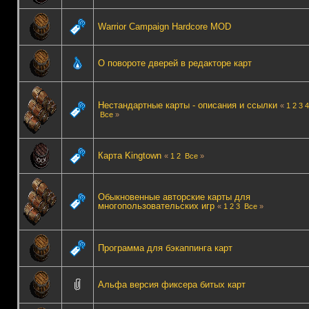
Warrior Campaign Hardcore MOD
О повороте дверей в редакторе карт
Нестандартные карты - описания и ссылки
«
1
2
3
4
Все
»
Карта Kingtown
«
1
2
Все
»
Обыкновенные авторские карты для
многопользовательских игр
«
1
2
3
Все
»
Программа для бэкаппинга карт
Альфа версия фиксера битых карт