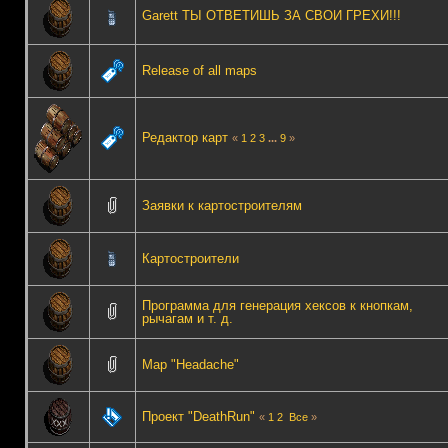
Garett ТЫ ОТВЕТИШЬ ЗА СВОИ ГРЕХИ!!!
Release of all maps
Редактор карт
«
1
2
3
...
9
»
Заявки к картостроителям
Картостроители
Программа для генерация хексов к кнопкам,
рычагам и т. д.
Map "Headache"
Проект "DeathRun"
«
1
2
Все
»