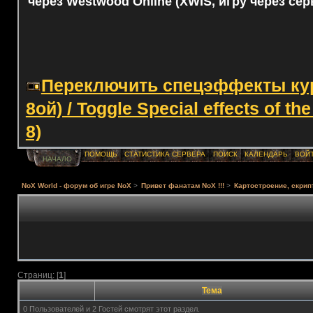
через Westwood Online (XWIS, игру через сер
Переключить спецэффекты курс
8ой) / Toggle Special effects of th
8)
ПОМОЩЬ
СТАТИСТИКА СЕРВЕРА
ПОИСК
КАЛЕНДАРЬ
ВОЙ
НАЧАЛО
NoX World - форум об игре NoX
>
Привет фанатам NoX !!!
>
Картостроение, скрип
Страниц: [
1
]
Тема
0 Пользователей и 2 Гостей смотрят этот раздел.