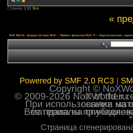
Страниц:
1
[
2
]
Все
« пр
NoX World - форум об игре NoX
>
Привет фанатам NoX !!!
>
Картостроение, скрип
Powered by SMF 2.0 RC3
|
SM
Copyright © NoXWorl
© 2009-2026 NoXWorld.ru. All image
При использовании материалов ф
Все права на опубликованные на форуме NoXW
X
Страница сгенерирована 