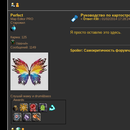
Perfect
Руководство по картостр
Map Editor PRO
«
Ответ #30
:
01/02/2014 17:28:24
Старожил
Я просто оставлю это здесь.
Карма: 125
Оффлайн
Сообщений: 1149
Spoiler: Самокритичность форумч
Слушай маму и drum&bass
Awards