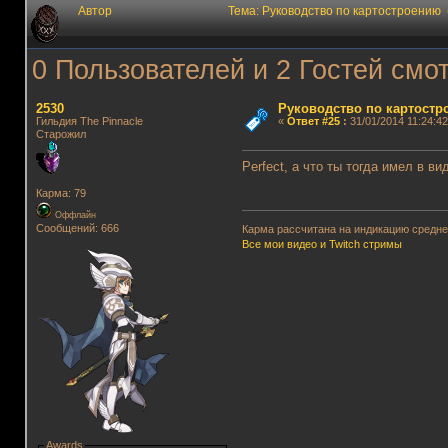
Автор
Тема: Руководство по картостроению
0 Пользователей и 2 Гостей смот
2530
Руководство по картостр
Гильдия The Pinnacle
«
Ответ #25
:
31/01/2014 11:24:42
Старожил
Perfect, а что ты тогда имел в в
Карма: 79
Оффлайн
Сообщений: 666
Карма рассчитана на индикацию среднег
Все мои видео и Twitch стримы
Awards