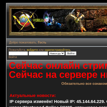
Добро пожаловать,
Гость
Пожалуйста,
войдите
или
зарегистрируйтесь
.
Войти
Сейчас онлайн стрим
Сейчас на сервере н
Обязательно все ознако
Актуальные новости:
IP сервера изменён! Новый IP: 45.144.64.229