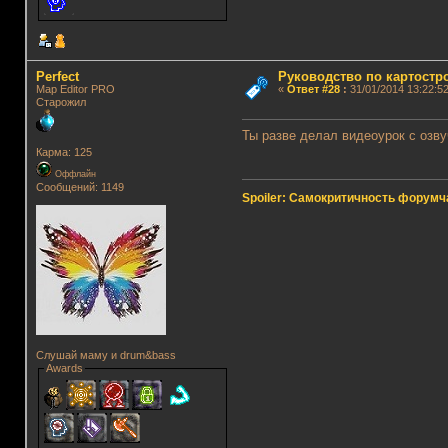
Perfect
Руководство по картостр
Map Editor PRO
«
Ответ #28
:
31/01/2014 13:22:52
Старожил
Ты разве делал видеоурок с озв
Карма: 125
Оффлайн
Сообщений: 1149
Spoiler: Самокритичность форумч
Слушай маму и drum&bass
Awards