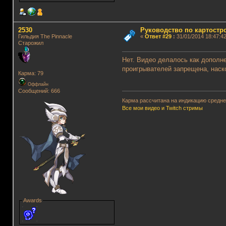
2530
Руководство по картостр
Гильдия The Pinnacle
«
Ответ #29
:
31/01/2014 18:47:42
Старожил
Нет. Видео делалось как дополне
проигрывателей запрещена, наско
Карма: 79
Оффлайн
Сообщений: 666
Карма рассчитана на индикацию среднег
Все мои видео и Twitch стримы
Awards