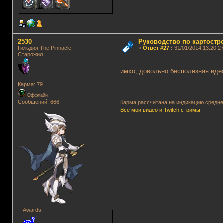
2530
Руководство по картостр
Гильдия The Pinnacle
«
Ответ #27
:
31/01/2014 13:20:27
Старожил
имхо, довольно бесполезная иде
Карма: 79
Оффлайн
Сообщений: 666
Карма рассчитана на индикацию среднег
Все мои видео и Twitch стримы
Awards