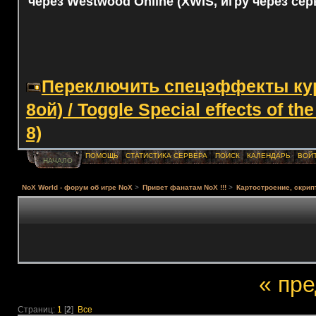
через Westwood Online (XWIS, игру через сер
Переключить спецэффекты курс
8ой) / Toggle Special effects of th
8)
ПОМОЩЬ
СТАТИСТИКА СЕРВЕРА
ПОИСК
КАЛЕНДАРЬ
ВОЙ
НАЧАЛО
NoX World - форум об игре NoX
>
Привет фанатам NoX !!!
>
Картостроение, скрип
« пр
Страниц:
1
[
2
]
Все