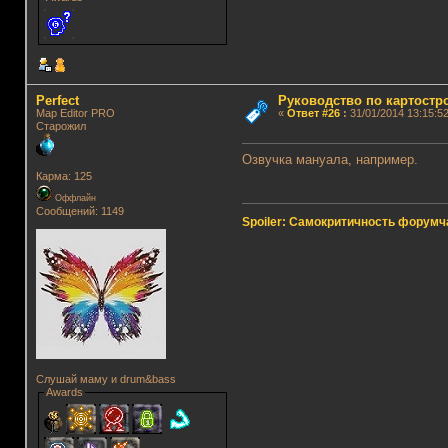
Perfect
Руководство по картостр
Map Editor PRO
«
Ответ #26
:
31/01/2014 13:15:52
Старожил
Озвучка мануала, например.
Карма: 125
Оффлайн
Сообщений: 1149
Spoiler: Самокритичность форумч
Слушай маму и drum&bass
Awards