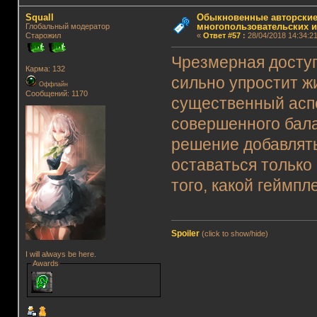
Squall
Обыкновенные авторские
многопользовательских и
Глобальный модератор
Старожил
«
Ответ #57
:
28/04/2018 14:34:21
Чрезмерная доступ
Карма: 132
сильно упростит ж
Оффлайн
Сообщений: 1170
существенный аспе
совершенного балан
решение добавлять
оставаться только 
того, какой геймпл
Spoiler
(click to show/hide)
I will always be here.
Awards