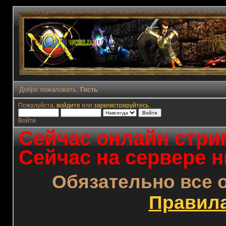
Добро пожаловать,
Гость
Пожалуйста,
войдите
или
зарегистрируйтесь
.
Войти
Сейчас онлайн стрим
Сейчас на сервере н
Обязательно все 
Правил