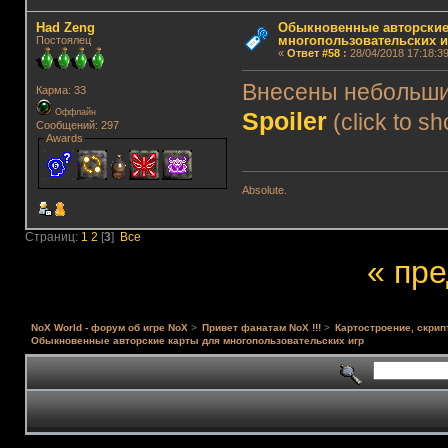
Had Zeng
Обыкновенные авторские
многопользовательских и
Постоялец
«
Ответ #58
:
28/04/2018 17:18:39
Внесены небольши
Карма: 33
Spoiler
Оффлайн
(click to s
Сообщений: 297
Awards
Absolute.
Страниц:
1
2
[
3
]
Все
« пр
NoX World - форум об игре NoX
>
Привет фанатам NoX !!!
>
Картостроение, скрип
Обыкновенные авторские карты для многопользовательских игр