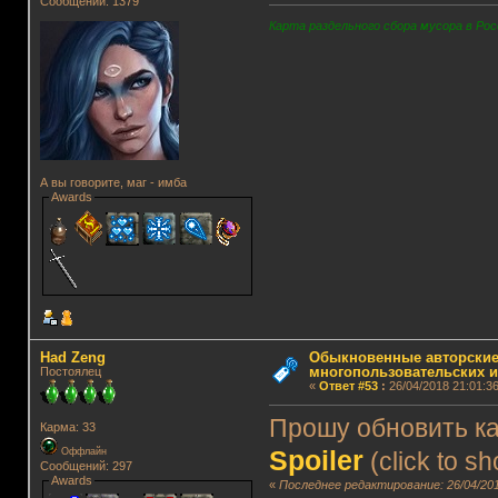
Сообщений: 1379
Карта раздельного сбора мусора в Рос
А вы говорите, маг - имба
Awards
Had Zeng
Обыкновенные авторские
многопользовательских и
Постоялец
«
Ответ #53
:
26/04/2018 21:01:36
Прошу обновить ка
Карма: 33
Spoiler
Оффлайн
(click to s
Сообщений: 297
Awards
«
Последнее редактирование: 26/04/201