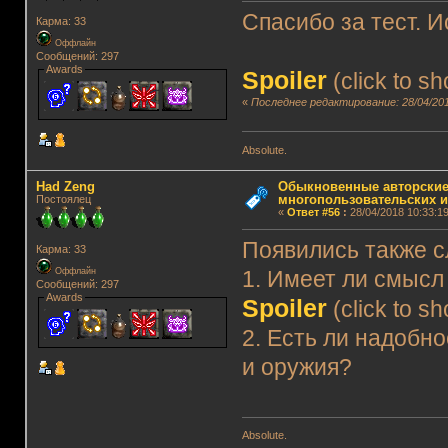
Спасибо за тест. 
Карма: 33
Оффлайн
Сообщений: 297
Awards
Spoiler
(click to s
«
Последнее редактирование: 28/04/201
Absolute.
Had Zeng
Обыкновенные авторские
многопользовательских и
Постоялец
«
Ответ #56
:
28/04/2018 10:33:19
Появились также 
Карма: 33
Оффлайн
1. Имеет ли смысл
Сообщений: 297
Awards
Spoiler
(click to s
2. Есть ли надобн
и оружия?
Absolute.