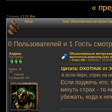
« пр
Страниц:
1
2
[
3
]
Все
Автор
Тема: Обыкновенные авторские ка
0 Пользователей и 1 Гость смотр
Алдвин
Обыкновенные авторские
многопользовательских и
Постоялец
«
Ответ #50
:
30/03/2017 19:30:59
Цитата: OXOTHuK от 30
Карма: 23
А если берн, страх на н
Оффлайн
Сообщений: 161
Если поджечь его, 
кинуть страх - то 
убежать, кода к н