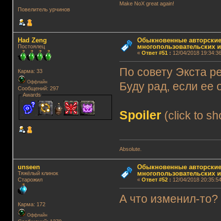
Make NoX great again!
Повелитель урчинов
Had Zeng
Обыкновенные авторские
многопользовательских и
Постоялец
«
Ответ #51
:
12/04/2018 19:34:36
По совету Экста р
Карма: 33
Оффлайн
Буду рад, если ее 
Сообщений: 297
Awards
Spoiler
(click to s
Absolute.
unseen
Обыкновенные авторские
многопользовательских и
Тяжёлый клинок
Старожил
«
Ответ #52
:
12/04/2018 20:35:54
А что изменил-то?
Карма: 172
Оффлайн