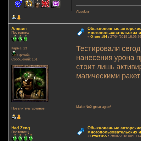
Absolute.
Алдвин
Обыкновенные авторские
многопользовательских и
Постоялец
«
Ответ #54
:
27/04/2018 16:06:36
Тестировали сегод
Карма: 23
Оффлайн
нанесения урона п
Сообщений: 161
стоит лишь активи
магическими ракет
Make NoX great again!
Повелитель урчинов
Had Zeng
Обыкновенные авторские
многопользовательских и
Постоялец
«
Ответ #55
:
28/04/2018 00:10:14