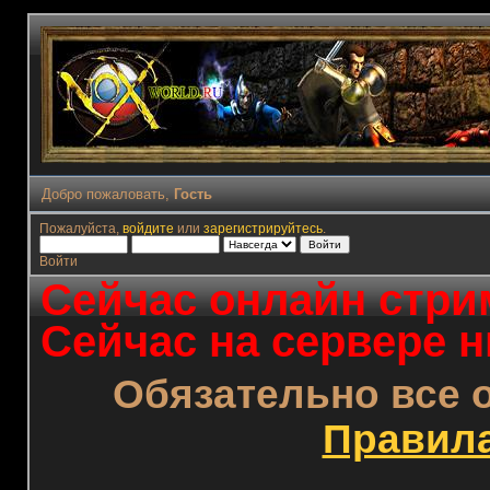
Добро пожаловать,
Гость
Пожалуйста,
войдите
или
зарегистрируйтесь
.
Войти
Сейчас онлайн стрим
Сейчас на сервере н
Обязательно все 
Правил