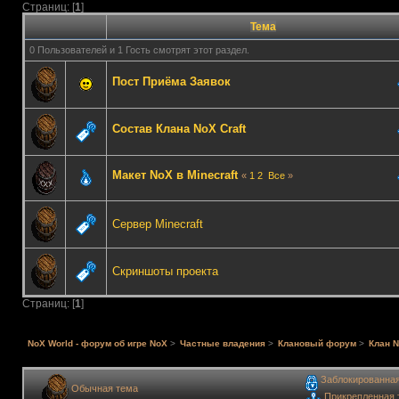
Страниц: [
1
]
Тема
0 Пользователей и 1 Гость смотрят этот раздел.
Пост Приёма Заявок
Состав Клана NoX Craft
Макет NoX в Minecraft
«
1
2
Все
»
Сервер Minecraft
Скриншоты проекта
Страниц: [
1
]
NoX World - форум об игре NoX
>
Частные владения
>
Клановый форум
>
Клан N
Заблокированна
Обычная тема
Прикрепленная 