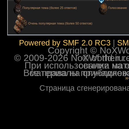
Голосование
Популярная тема (более 25 ответов)
Очень популярная тема (более 50 ответов)
Powered by SMF 2.0 RC3
|
SM
Copyright © NoXWorl
© 2009-2026 NoXWorld.ru. All image
При использовании материалов ф
Все права на опубликованные на форуме NoXW
X
Страница сгенерирована 