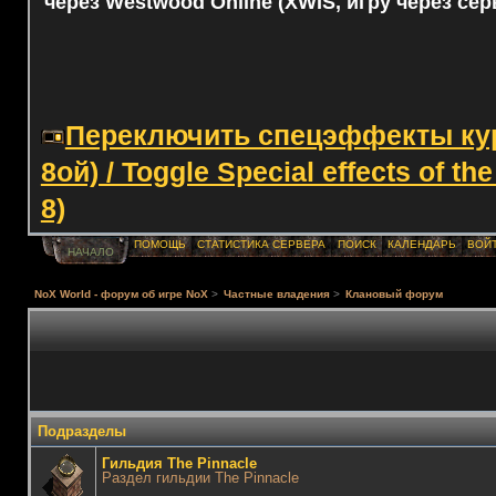
через Westwood Online (XWIS, игру через сер
Переключить спецэффекты курс
8ой) / Toggle Special effects of th
8)
ПОМОЩЬ
СТАТИСТИКА СЕРВЕРА
ПОИСК
КАЛЕНДАРЬ
ВОЙ
НАЧАЛО
NoX World - форум об игре NoX
>
Частные владения
>
Клановый форум
Подразделы
Гильдия The Pinnacle
Раздел гильдии The Pinnacle