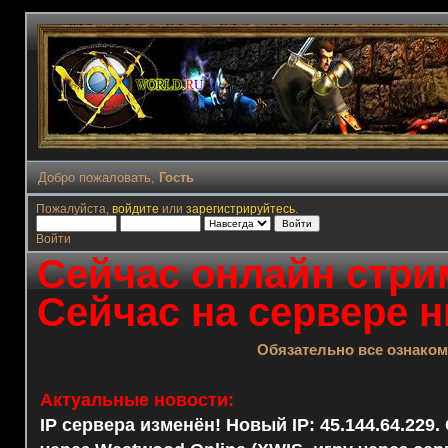
Добро пожаловать,
Гость
Пожалуйста,
войдите
или
зарегистрируйтесь
.
Войти
Сейчас онлайн стрим
Сейчас на сервере н
Обязательно все ознако
Актуальные новости:
IP сервера изменён! Новый IP: 45.144.64.229