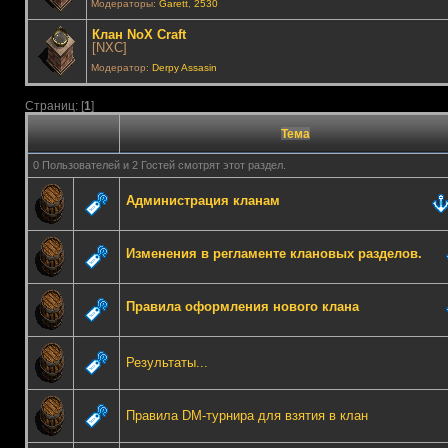
Модераторы:
Garett
,
2530
Клан NoX Craft
[NXC]
Модератор:
Derpy Assasin
Страниц: [
1
]
Тема
0 Пользователей и 2 Гостей смотрят этот раздел.
Администрация кланам
Изменения в регламенте клановых разделов.
Правила оформления нового клана
Результаты...
Правила DM-турнира для взятия в клан