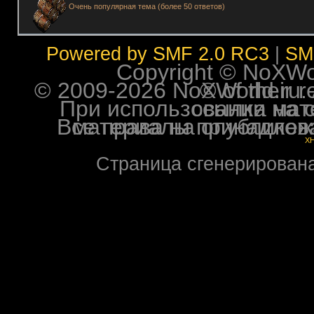
Очень популярная тема (более 50 ответов)
Powered by SMF 2.0 RC3
|
SM
Copyright © NoXWorl
© 2009-2026 NoXWorld.ru. All image
При использовании материалов ф
Все права на опубликованные на форуме NoXW
X
Страница сгенерирована 