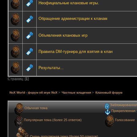
Неофициальные клановые игры.
Обращение администрации к кланам
Объявления клановых игр
Правила DM-турнира для взятия в клан
Результаты...
Страниц: [
1
]
NoX World - форум об игре NoX
>
Частные владения
>
Клановый форум
Заблокированна
Обычная тема
Прикрепленная 
Голосование
Популярная тема (более 25 ответов)
Очень популярная тема (более 50 ответов)