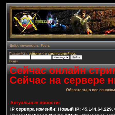
Добро пожаловать,
Гость
Пожалуйста,
войдите
или
зарегистрируйтесь
.
Войти
Сейчас онлайн стрим
Сейчас на сервере н
Обязательно все ознако
Актуальные новости:
IP сервера изменён! Новый IP: 45.144.64.229