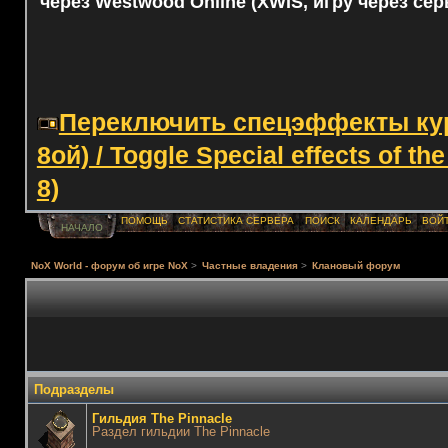
через Westwood Online (XWIS, игру через сер
Переключить спецэффекты курс
8ой) / Toggle Special effects of th
8)
ПОМОЩЬ
СТАТИСТИКА СЕРВЕРА
ПОИСК
КАЛЕНДАРЬ
ВОЙ
НАЧАЛО
NoX World - форум об игре NoX
>
Частные владения
>
Клановый форум
Подразделы
Гильдия The Pinnacle
Раздел гильдии The Pinnacle