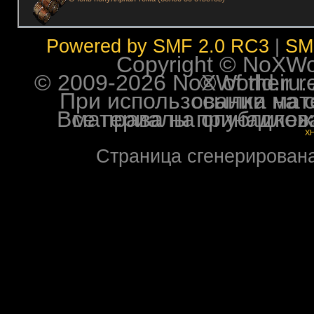
Powered by SMF 2.0 RC3
|
SM
Copyright © NoXWorl
© 2009-2026 NoXWorld.ru. All image
При использовании материалов ф
Все права на опубликованные на форуме NoXW
X
Страница сгенерирована 