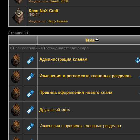
Модераторы:
Garett
,
2530
Клан NoX Craft
[NXC]
Модератор:
Derpy Assasin
Страниц: [
1
]
Тема
0 Пользователей и 6 Гостей смотрят этот раздел.
Администрация кланам
Изменения в регламенте клановых разделов.
Правила оформления нового клана
Дружеский матч.
Изменения в правилах клановых разделов