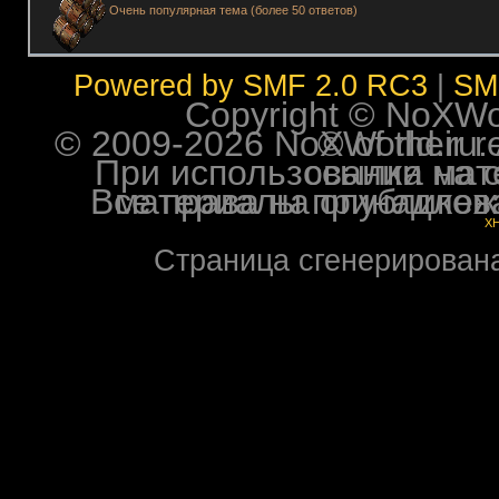
Очень популярная тема (более 50 ответов)
Powered by SMF 2.0 RC3
|
SM
Copyright © NoXWorl
© 2009-2026 NoXWorld.ru. All image
При использовании материалов ф
Все права на опубликованные на форуме NoXW
X
Страница сгенерирована 