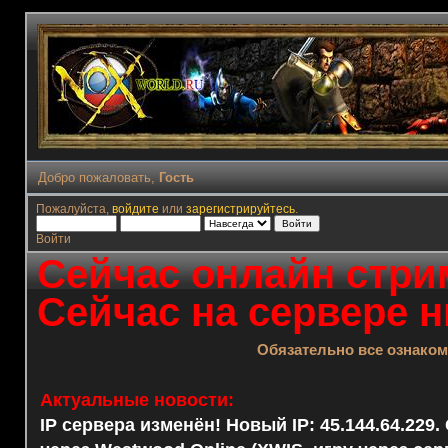
Добро пожаловать,
Гость
Пожалуйста,
войдите
или
зарегистрируйтесь
.
Войти
Сейчас онлайн стрим
Сейчас на сервере н
Обязательно все ознако
Актуальные новости:
IP сервера изменён! Новый IP: 45.144.64.229