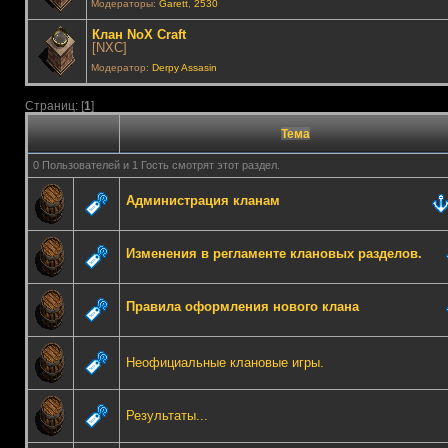
Модераторы:
Garett
,
2530
Клан NoX Craft
[NXC]
Модератор:
Derpy Assasin
Страниц: [
1
]
Тема
0 Пользователей и 1 Гость смотрят этот раздел.
Администрация кланам
Изменения в регламенте клановых разделов.
Правила оформления нового клана
Неофициальные клановые игры.
Результаты...