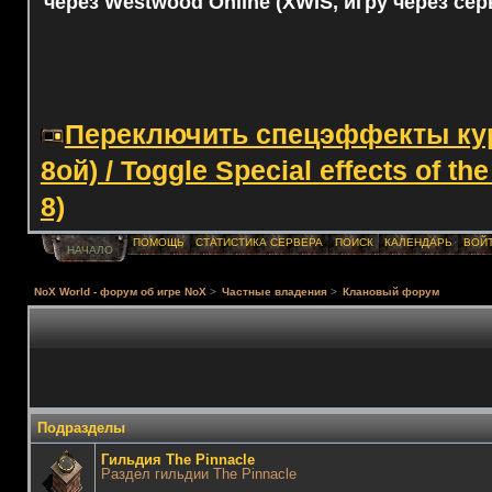
через Westwood Online (XWIS, игру через сер
Переключить спецэффекты курс
8ой) / Toggle Special effects of th
8)
ПОМОЩЬ
СТАТИСТИКА СЕРВЕРА
ПОИСК
КАЛЕНДАРЬ
ВОЙ
НАЧАЛО
NoX World - форум об игре NoX
>
Частные владения
>
Клановый форум
Подразделы
Гильдия The Pinnacle
Раздел гильдии The Pinnacle