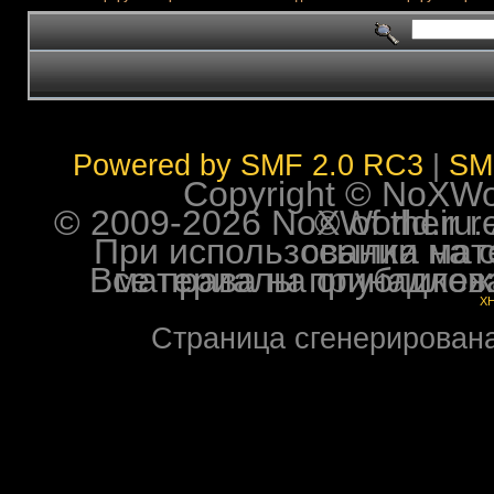
Powered by SMF 2.0 RC3
|
SM
Copyright © NoXWorl
© 2009-2026 NoXWorld.ru. All image
При использовании материалов ф
Все права на опубликованные на форуме NoXW
X
Страница сгенерирована 