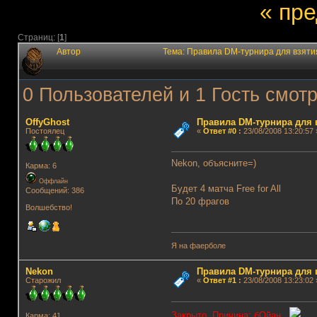
« пр
Страниц: [
1
]
Автор
Тема: Правила DM-турнира для взяти
0 Пользователей и 1 Гость смотр
OffyGhost
Правила DM-турнира для 
Постоялец
«
Ответ #0
:
23/08/2008 13:20:57 
Nekon, объясните=)
Карма: 6
Оффлайн
Будет 4 матча Free for All
Сообщений: 386
По 20 фрагов
Волшебство!
Я на фаерболе
Nekon
Правила DM-турнира для 
Старожил
«
Ответ #1
:
23/08/2008 13:23:02 
Закрыто. Причина: бОйан
Карма: 41