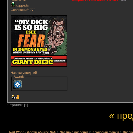
Оффлайн
Сообщений: 772
Навеки ушедший.
Awards
Страниц: [
1
]
« пр
NoX World - форум об игре NoX
>
Частные владения
>
Клановый форум
>
Правил