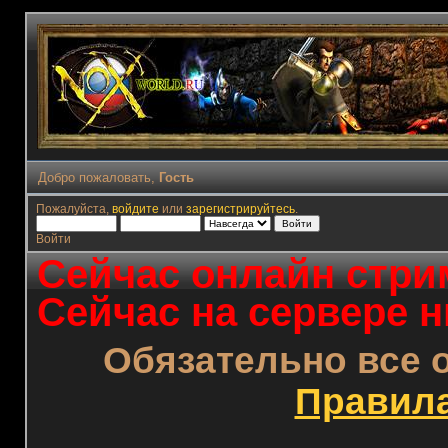
Добро пожаловать,
Гость
Пожалуйста,
войдите
или
зарегистрируйтесь
.
Войти
Сейчас онлайн стрим
Сейчас на сервере н
Обязательно все 
Правил