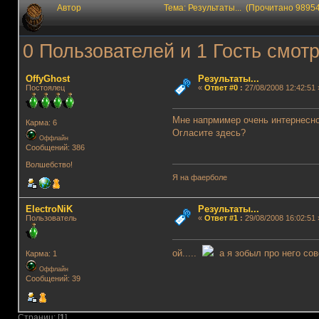
Автор
Тема: Результаты... (Прочитано 98954
0 Пользователей и 1 Гость смотр
OffyGhost
Результаты...
Постоялец
«
Ответ #0
:
27/08/2008 12:42:51 
Мне напрмимер очень интернесно,
Карма: 6
Огласите здесь?
Оффлайн
Сообщений: 386
Волшебство!
Я на фаерболе
ElectroNiK
Результаты...
Пользователь
«
Ответ #1
:
29/08/2008 16:02:51 
ой.....
а я зобыл про него с
Карма: 1
Оффлайн
Сообщений: 39
Страниц: [
1
]