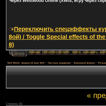
через Westwood Online (XWIS, игру через сер
Переключить спецэффекты курс
8ой) / Toggle Special effects of th
8)
ПОМОЩЬ
СТАТИСТИКА СЕРВЕРА
ПОИСК
КАЛЕНДАРЬ
ВОЙ
НАЧАЛО
NoX World - форум об игре NoX
>
Частные владения
>
Клановый форум
>
Резуль
« пр
Страниц: [
1
]