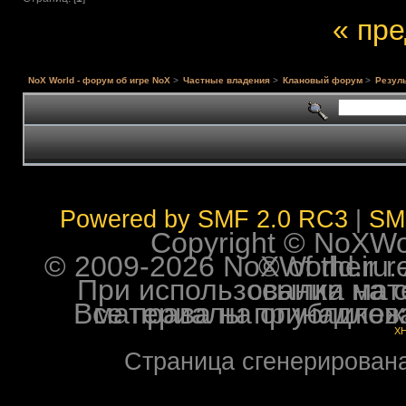
« пр
NoX World - форум об игре NoX
>
Частные владения
>
Клановый форум
>
Резуль
Powered by SMF 2.0 RC3
|
SM
Copyright © NoXWorl
© 2009-2026 NoXWorld.ru. All image
При использовании материалов ф
Все права на опубликованные на форуме NoXW
X
Страница сгенерирована 