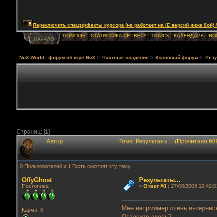
Переключить спецэффекты курсора (не работает на IE версий ниже 8ой) / Togg
ПОМОЩЬ
СТАТИСТИКА СЕРВЕРА
ПОИСК
КАЛЕНДАРЬ
ВО
НАЧАЛО
NoX World - форум об игре NoX
>
Частные владения
>
Клановый форум
>
Резу
Страниц: [
1
]
Автор
Тема: Результаты... (Прочитано 98
0 Пользователей и 1 Гость смотрят эту тему.
OffyGhost
Результаты...
Постоялец
«
Ответ #0
:
27/08/2008 12:42:5
Мне напрмимер очень интернесно
Карма: 6
Огласите здесь?