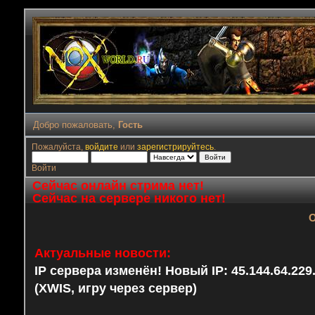
Добро пожаловать,
Гость
Пожалуйста,
войдите
или
зарегистрируйтесь
.
Войти
Сейчас онлайн стрима нет!
Сейчас на сервере никого нет!
О
Актуальные новости:
IP сервера изменён! Новый IP: 45.144.64.22
(XWIS, игру через сервер)