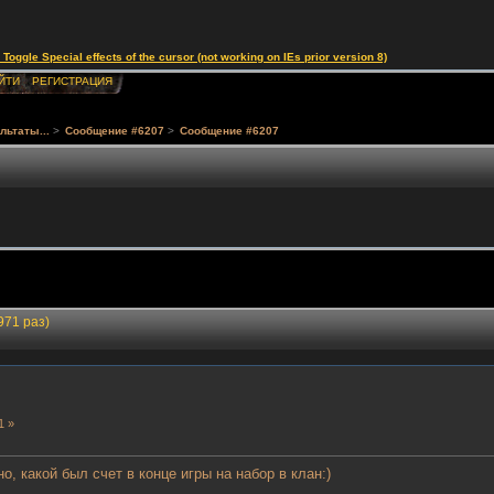
le Special effects of the cursor (not working on IEs prior version 8)
ЙТИ
РЕГИСТРАЦИЯ
льтаты...
>
Сообщение #6207
>
Сообщение #6207
971 раз)
1 »
, какой был счет в конце игры на набор в клан:)