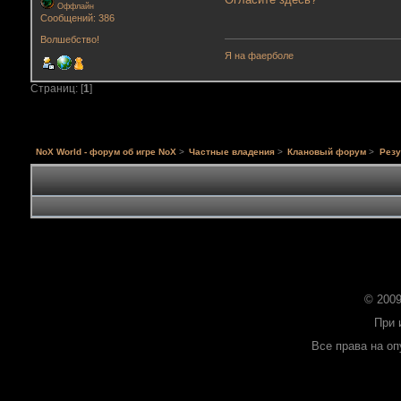
Оффлайн
Сообщений: 386
Волшебство!
Я на фаерболе
Страниц: [
1
]
NoX World - форум об игре NoX
>
Частные владения
>
Клановый форум
>
Резу
© 2009
При 
Все права на о