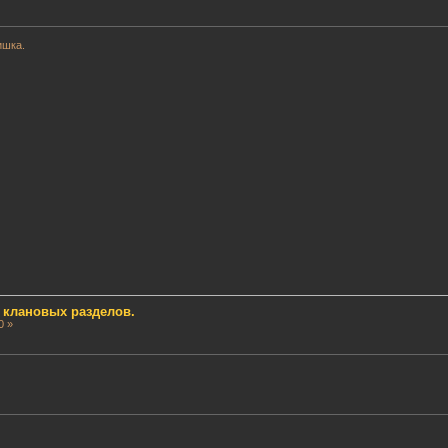
ишка.
 клановых разделов.
0 »