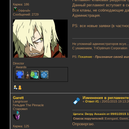
Карма: 186
Данный регламент вступает в си
Все кланы, не соблюдающие да
Оффлайн
Сообщений: 2729
Администрация.
PS: все новые заявки (в частн
Не упоминай администраторов всуе...
С уважением, TriOptimum Corporation
PS:
Покаяние
-
Признание своей ви
Director
Awards
Garett
Изменения в регламенте
Langrisser
«
Ответ #1
:
20/01/2015 19:13:2
Гильдия The Pinnacle
Старожил
Цитата: Derpy Assasin от 09/01/2015 1
Список поручителей:
Evengard, Garett
Опровергаю.
Карма: 125