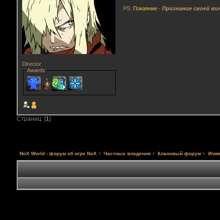
PS:
Покаяние
-
Признание своей ви
Director
Awards
Страниц: [
1
]
NoX World - форум об игре NoX
>
Частные владения
>
Клановый форум
>
Изме