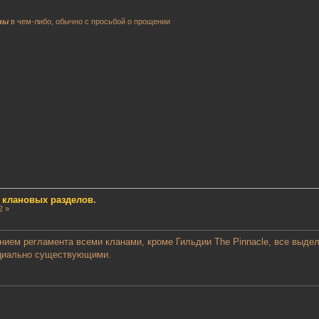
ны
в чем-либо, обычно с просьбой о прощении
 клановых разделов.
2 »
нием регламента всеми кланами, кроме Гильдии The Pinnacle, все выд
ициально существующими.