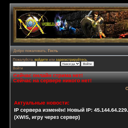
Добро пожаловать,
Гость
Пожалуйста,
войдите
или
зарегистрируйтесь
.
Войти
Сейчас онлайн стрима нет!
Сейчас на сервере никого нет!
О
Актуальные новости:
IP сервера изменён! Новый IP: 45.144.64.22
(XWIS, игру через сервер)