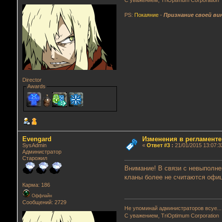
С уважением, TriOptimum Corporation
PS:
Покаяние
-
Признание своей ви
Director
Awards
Evengard
Изменения в регламенте
SysAdmin
«
Ответ #3
:
21/01/2015 13:07:3
Администратор
Старожил
Внимание! В связи с невыполне
кланы более не считаются оф
Карма: 186
Оффлайн
Сообщений: 2729
Не упоминай администраторов всуе...
С уважением, TriOptimum Corporation