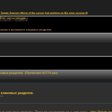
le Special effects of the cursor (not working on IEs prior version 8)
ЙТИ
РЕГИСТРАЦИЯ
нения в регламенте клановых разделов.
новых разделов. (Прочитано 81774 раз)
 клановых разделов.
1 »
ыл серьёзно изменён. Просьба ознакомиться с ним здесь:
http://forum.n