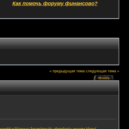
Как помочь форуму финансово?
« предыдущая тема
следующая тема »
ПЕЧАТЬ
oxworld.ru/klanovyj-forum/pravila-oformlenija-novogo-klana/