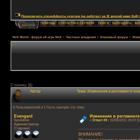
Переключить спецэффекты курсора (не работает на IE версий ниже 8ой) / Togg
ПОМОЩЬ
СТАТИСТИКА СЕРВЕРА
ПОИСК
КАЛЕНДАРЬ
ВО
НАЧАЛО
NoX World - форум об игре NoX
>
Частные владения
>
Клановый форум
>
Изме
Страниц: [
1
]
Автор
Тема: Изменения в регламенте кла
0 Пользователей и 1 Гость смотрят эту тему.
Evengard
Изменения в регламенте
SysAdmin
«
Ответ #0
:
02/05/2011 20:07:0
Администратор
Старожил
ВНИМАНИЕ!
Регламент клановых разделов б