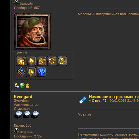
Оффлайн
Сообщений: 667
Маленький потерявшийся волшебнич
Awards
Evengard
Изменения в регламенте
SysAdmin
«
Ответ #2
:
20/01/2015 21:43:3
Администратор
Старожил
Учтено.
Карма: 186
Оффлайн
Не упоминай администраторов всуе...
Сообщений: 2729