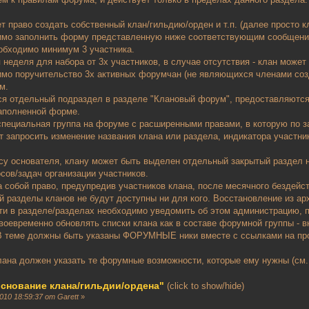
 право создать собственный клан/гильдию/орден и т.п. (далее просто к
димо заполнить форму представленную ниже соответствующим сообщени
обходимо минимум 3 участника.
 неделя для набора от 3х участников, в случае отсутствия - клан может
имо поручительство 3х активных форумчан (не являющихся членами созд
м.
ся отдельный подраздел в разделе "Клановый форум", предоставляются
заполненной форме.
 специальная группа на форуме с расширенными правами, в которую по
т запросить изменение названия клана или раздела, индикатора участни
осу основателя, клану может быть выделен отдельный закрытый раздел
сов/задач организации участников.
а собой право, предупредив участников клана, после месячного бездей
ой разделы кланов не будут доступны ни для кого. Восстановление из ар
ти в разделе/разделах необходимо уведомить об этом администрацию, п
воевременно обновлять списки клана как в составе форумной группы - в
 В теме должны быть указаны ФОРУМНЫЕ ники вместе с ссылками на п
лана должен указать те форумные возможности, которые ему нужны (см.
 основание клана/гильдии/ордена"
(click to show/hide)
10 18:59:37 от Garett
»