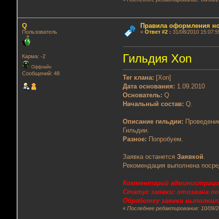
Q
Правила оформления но
Пользователь
«
Ответ #2
:
31/08/2010 15:07:5
Гильдия Xon
Карма: -2
Оффлайн
Сообщений: 48
Тег клана:
[Xon]
Дата основания:
1.09.2010
Основатель:
Q
Начальный состав:
Q.
Описание гильдии:
Проведение
Гильдии.
Разное:
Попробуем.
Заявка останется
Заявкой
.
Рекомендация выполнена посре
Комментарий администраци
Статус заявки: отозвана п
Обработку заявки выполнил:
«
Последнее редактирование: 10/09/2