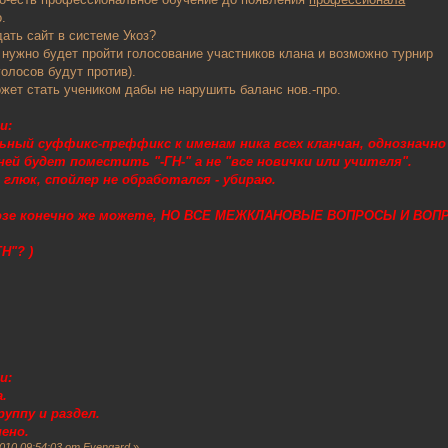
.
 сайт в системе Укоз?
о будет пройти голосование участников клана и возможно турнир
ов будут против).
тать учеником дабы не нарушить баланс нов.-про.
и:
льный суффикс-преффикс к именам ника всех кланчан, однозначн
ей будет поместить "-ГН-" а не "все новички или учителя".
о глюк, спойлер не обработался - убираю.
козе конечно же можете, НО ВСЕ МЕЖКЛАНОВЫЕ ВОПРОСЫ И ВОП
Н"? )
и:
.
уппу и раздел.
ено.
010 09:54:03 от Evengard
»