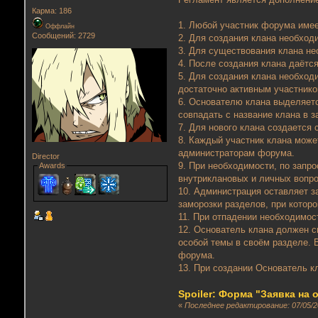
Карма: 186
1. Любой участник форума имеет
Оффлайн
Сообщений: 2729
2. Для создания клана необхо
3. Для существования клана не
4. После создания клана даётся
5. Для создания клана необход
достаточно активным участнико
6. Основателю клана выделяет
совпадать с название клана в 
7. Для нового клана создается
8. Каждый участник клана може
администраторам форума.
Director
9. При необходимости, по запр
Awards
внутриклановых и личных вопро
10. Администрация оставляет з
заморозки разделов, при котор
11. При отпадении необходимос
12. Основатель клана должен с
особой темы в своём разделе.
форума.
13. При создании Основатель к
Spoiler: Форма "Заявка на
«
Последнее редактирование: 07/05/20