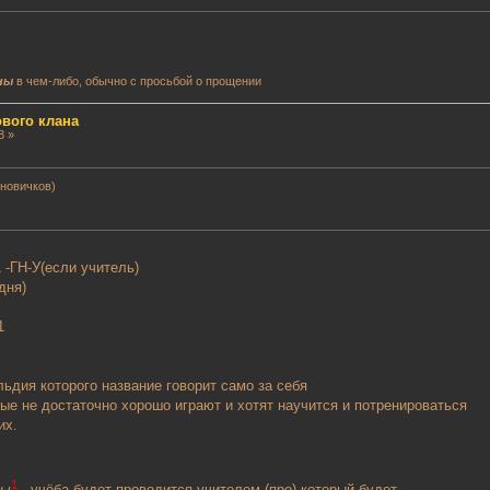
ны
в чем-либо, обычно с просьбой о прощении
вого клана
8 »
 новичков)
\ -ГН-У(если учитель)
дня)
1
ьдия которого название говорит само за себя
рые не достаточно хорошо играют и хотят научится и потренироваться
их.
1
ты
- учёба будет проводится учителем (про) который будет