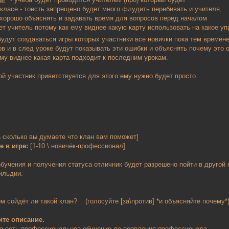
 класе - тоесть запрещено будет много флудить перебивать и учителя,
 хорошо объяснять и задавать время для вопросов перед началом
ет учитель потому как ему виднее какую карту использовать на какое у
будут создаваться игры которых участники все новички пока тем време
в и в след уроке будут показывать эти ошибки и объяснять почему это 
ому виднее какая карта подходит к последним урокам.
ой участник приветствуется для этого ему нужно будет просто
 сколько вы думаете что клан вам поможет]
 в игре:
[1-10 \ новичёк-профессионал]
обучения и получения статуса отличник будет разрешено пойти в другой 
ильдии.
м сойдёт ли такой клан? (голосуйте [за\против] *и объясняйте почему*
 описание.
есть профессиональное обучение до появления
профессионала