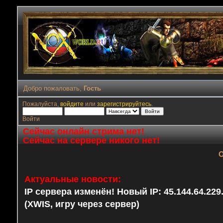
Добро пожаловать,
Гость
Пожалуйста,
войдите
или
зарегистрируйтесь
.
Войти
Сейчас онлайн стрима нет!
Сейчас на сервере никого нет!
О
Актуальные новости:
IP сервера изменён! Новый IP: 45.144.64.22
(XWIS, игру через сервер)