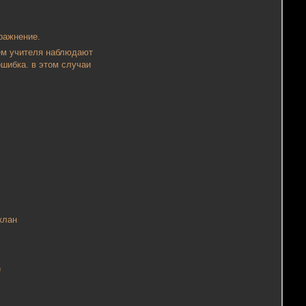
пражнение.
нем учителя наблюдают
ошибка. в этом случаи
клан
)