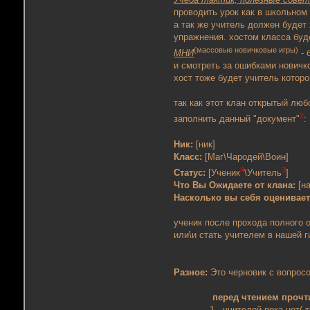
проводить урок как в школьном
а так же учитель должен будет
упражнения. хостом класса буд
(массовые новичковые игры)
МНИ
- 
и смотреть за ошибками новичко
хост тоже будет учитель котор
так как этот клан открытый люб
2
заполнить данный "документ"
:
Ник:
[ник]
Класс:
[Маг\Чародей\Воин]
4
3
Статус:
[Ученик
\Учитель
]
Что Вы Ожидаете от клана:
[на
Насколько вы себя оцениваете
ученик после прохода полного 
или\и стать учителем в нашей г
Разное:
Это черновик с вопросо
перед чтением прочтите
1 - учителей пока нет( то-