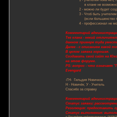
в клане не возможно
2 - можно ли будет создать
3 - Чтоб быть учителем нужн
(если большенство голос
4 - профессионал не может с
Комментарий администраци
Тег клана - некий отличите
данном примере туда уместн
Далее - с описанием какой т
В целом заявка хорошая.
Создавать свой сайт на Ю
на этом форуме.
PS: вопрос - что означает "Г
Evengard
-ГН- Гильдия Новичков
Н - Новичёк; У - Учитель
Спасибо за справку
Комментарий администраци
Статус заявки: рассмотрена
Резолюция: предоставить гр
Статус выполнения: выполн
«
Последнее редактирование: 06/08/2