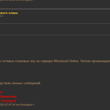
вого клана
5 »
 сетевых клановых игр на сервере Westwood Online. Четкая организация
дством личных сообщений.
и:
одававшим.
 Evengard
010 07:47:14 от Evengard
»