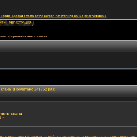
le Special effects of the cursor (not working on IEs prior version 8)
ЙТИ
РЕГИСТРАЦИЯ
ила оформления нового клана
 клана (Прочитано 241752 раз)
вого клана
1 »
м к правилам форума, и действует только в пределах данного раздела.