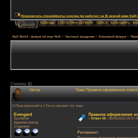
Переключить спецэффекты курсора (не работает на IE версий ниже 8ой) / Togg
ПОМОЩЬ
СТАТИСТИКА СЕРВЕРА
ПОИСК
КАЛЕНДАРЬ
ВО
НАЧАЛО
NoX World - форум об игре NoX
>
Частные владения
>
Клановый форум
>
Прав
Страниц: [
1
]
Автор
Тема: Правила оформления нового
0 Пользователей и 1 Гость смотрят эту тему.
Evengard
Правила оформления но
SysAdmin
«
Ответ #0
:
06/05/2010 18:07:4
Администратор
Старожил
Регламент.
Регламент является дополнение