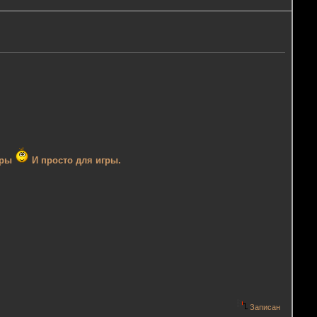
ары
И просто для игры.
Записан