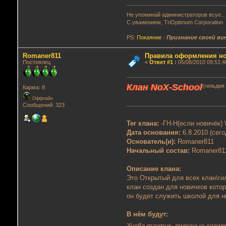
Не упоминай администраторов всуе...
С уважением, TriOptimum Corporation
PS:
Покаяние
-
Признание своей ви
Romaner811
Правила оформления но
Постоялец
«
Ответ #1
:
05/08/2010 09:51:4
Клан NoX-School
(гильдия
Карма: 8
Оффлайн
Сообщений: 323
Тег клана:
-ГН-Н(если новичёк) 
Дата основания:
6.8.2010 (сего
Основатель(и):
Romaner811
Начальный состав:
Romaner81
Описание клана:
Это Открытый для всех клан\гил
клан создан для новичков кото
он будет служить школой для н
В нём будут:
Учеба тактик, полезные сове