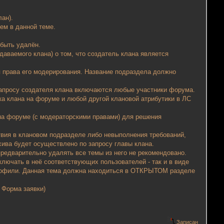
лан).
ем в данной теме.
 быть удалён.
аваемого клана) о том, что создатель клана является
 права его модерирования. Название подраздела должно
 запросу создателя клана включаются любые участники форума.
ка клана на форуме и любой другой клановой атрибутики в ЛС
 на форуме (с модераторскими правами) для решения
ствия в клановом подразделе либо невыполнения требований,
хива будет осуществлено по запросу главы клана.
редварительно удалять все темы из него не рекомендовано.
ключать в неё соответствующих пользователей - так и в виде
рофили. Данная тема должна находиться в ОТКРЫТОМ разделе
 Форма заявки)
Записан