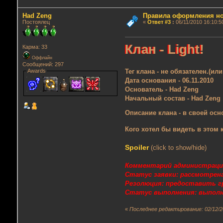
Had Zeng
Правила оформления но
Постоялец
«
Ответ #3
:
06/11/2010 16:10:5
Клан - Light!
Карма: 33
Оффлайн
Сообщений: 297
Awards
Тег клана - не обязателен.(или 
Дата основания - 06.11.2010
Основатель - Had Zeng
Начальный состав - Had Zeng
Описание клана - в своей ос
Кого хотел бы видеть в этом 
Spoiler
(click to show/hide)
Комментарий администраци
Статус заявки: рассмотрена
Резолюция: предоставить гр
Статус выполнения: выпол
«
Последнее редактирование: 02/12/2