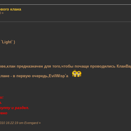
вого клана
0 »
`Light` )
нове,клан предназначен для того,чтобы почаще проводились КланВ
клане - в первую очередь,EvilWisp`a
и:
.
уппу и раздел.
нено
010 16:22:19 от Evengard
»