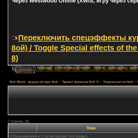
через Westwood Online (XWIS, игру через сер
Переключить спецэффекты курс
8ой) / Toggle Special effects of th
8)
ПОМОЩЬ
СТАТИСТИКА СЕРВЕРА
ПОИСК
КАЛЕНДАРЬ
ВОЙ
НАЧАЛО
NoX World - форум об игре NoX
>
Привет фанатам NoX !!!
>
Творчество по NoX
>
Страниц: [
1
]
Тема
0 Пользователей и 3 Гостей смотрят этот раздел.