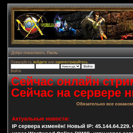
Добро пожаловать,
Гость
Пожалуйста,
войдите
или
зарегистрируйтесь
.
Войти
Сейчас онлайн стрим
Сейчас на сервере н
Обязательно все ознако
Актуальные новости:
IP сервера изменён! Новый IP: 45.144.64.229