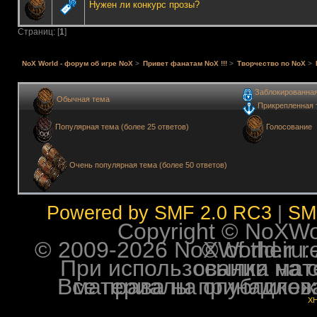
Нужен ли конкурс прозы?
Страниц: [
1
]
NoX World - форум об игре NoX
>
Привет фанатам NoX !!!
>
Творчество по NoX
>
Заблокированна
Обычная тема
Прикрепленная 
Голосование
Популярная тема (более 25 ответов)
Очень популярная тема (более 50 ответов)
Powered by SMF 2.0 RC3
|
SM
Copyright © NoXWorl
© 2009-2026 NoXWorld.ru. All image
При использовании материалов ф
Все права на опубликованные на форуме NoXW
X