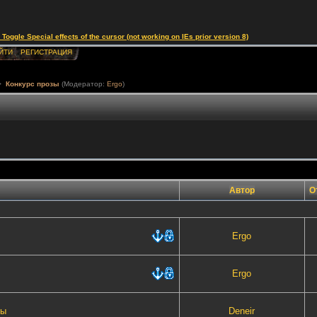
le Special effects of the cursor (not working on IEs prior version 8)
ЙТИ
РЕГИСТРАЦИЯ
>
Конкурс прозы
(Модератор:
Ergo
)
Автор
О
Ergo
Ergo
зы
Deneir