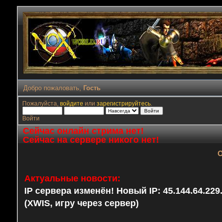
Добро пожаловать,
Гость
Пожалуйста,
войдите
или
зарегистрируйтесь
.
Войти
Сейчас онлайн стрима нет!
Сейчас на сервере никого нет!
О
Актуальные новости:
IP сервера изменён! Новый IP: 45.144.64.22
(XWIS, игру через сервер)