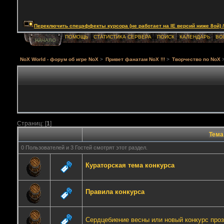
Переключить спецэффекты курсора (не работает на IE версий ниже 8ой) / Togg
ПОМОЩЬ
СТАТИСТИКА СЕРВЕРА
ПОИСК
КАЛЕНДАРЬ
ВО
НАЧАЛО
NoX World - форум об игре NoX
>
Привет фанатам NoX !!!
>
Творчество по NoX
Страниц: [
1
]
Тема
0 Пользователей и 3 Гостей смотрят этот раздел.
Кураторская тема конкурса
Правила конкурса
Сердцебиение весны или новый конкурс про