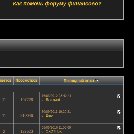
Как помочь форуму финансово?
тветов
Просмотров
Последний ответ
16/03/2012 23:42:41
11
197226
от
Evengard
30/09/2011 19:20:31
11
310046
от
Ergo
05/05/2016 11:00:09
2
127623
от
OXOTHuK