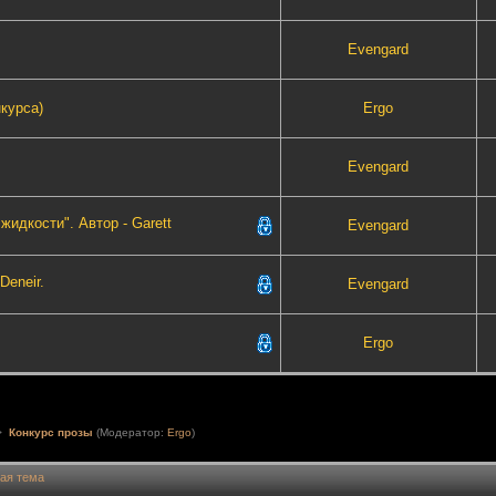
Evengard
нкурса)
Ergo
Evengard
жидкости". Автор - Garett
Evengard
Deneir.
Evengard
Ergo
>
Конкурс прозы
(Модератор:
Ergo
)
ая тема