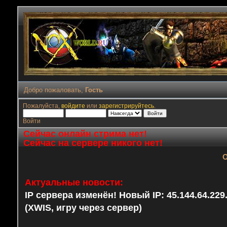
Добро пожаловать,
Гость
Пожалуйста,
войдите
или
зарегистрируйтесь
.
Войти
Сейчас онлайн стрима нет!
Сейчас на сервере никого нет!
О
Актуальные новости:
IP сервера изменён! Новый IP: 45.144.64.22
(XWIS, игру через сервер)