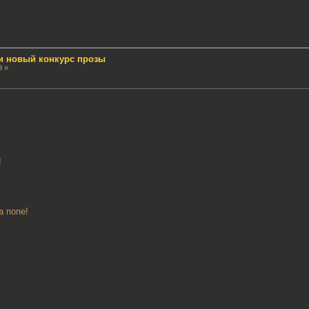
и новый конкурс прозы
9 »
!
а попе!