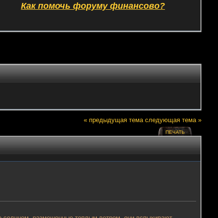
Как помочь форуму финансово?
« предыдущая тема
следующая тема »
ПЕЧАТЬ
ые солнцем, размешенные теплым ветром, они вспыхивают