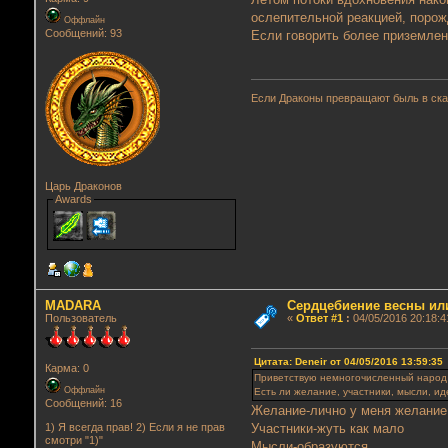
ослепительной реакцией, порож
Оффлайн
Сообщений: 93
Если говорить более приземлен
Если Драконы превращают быль в сказ
Царь Драконов
Awards
MADARA
Сердцебиение весны ил
Пользователь
«
Ответ #1
:
04/05/2016 20:18:4
Цитата: Deneir от 04/05/2016 13:59:35
Карма: 0
Приветствую немногочисленный народ
Оффлайн
Есть ли желание, участники, мысли, и
Сообщений: 16
Желание-лично у меня желание
Участники-жуть как мало
1) Я всегда прав! 2) Если я не прав
смотри "1)"
Мысли-образуются