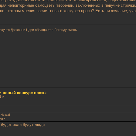
дая неповторимые самоцветы творений, заключенных в певучие строчки
но - каковы мнения насчет нового конкурса прозы? Есть ли желание, уча
ку, то Драконьи Цари обращают в Легенду жизнь.
и новый конкурс прозы
1 »
 Нокса!
деи?
 будет если будут люди