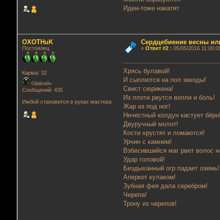
Идеи-тоже накатят
OXOTHuK
Сердцебиение весны ил
Постоялец
«
Ответ #2
:
05/05/2016 11:00:0
Хрясь булавой!
Карма: 32
И сыплются на пол звезды!
Оффлайн
Свист сюрикена!
Сообщений: 435
Из плоти рвутся вопли и боль!
Имбой становится в руках мастера
Жар из под ног!
Нечестный колдун кастует бёрн
Двуручный молот!
Кости хрустят и ломаются!
Урчин с камнем!
Взбесившийся маг рвет волос н
Удар головой!
Бездыханный огр падает оземь!
Аперкот кулаком!
Зубная фея дала серебром!
Черепа!
Трону из черепов!