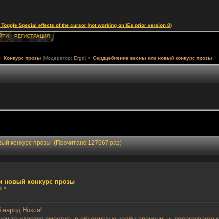
le Special effects of the cursor (not working on IEs prior version 8)
ЙТИ
РЕГИСТРАЦИЯ
>
Конкурс прозы
(Модератор:
Ergo
) >
Сердцебиение весны или новый конкурс прозы
вый конкурс прозы (Прочитано 127667 раз)
и новый конкурс прозы
5 »
 народ Нокса!
нец-то удается вместить в объемистые колбы времени, и, подогреваем