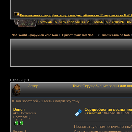
Переключить спецэффекты курсора (не работает на IE версий ниже 8ой) / Togg
ПОМОЩЬ
СТАТИСТИКА СЕРВЕРА
ПОИСК
КАЛЕНДАРЬ
ВО
НАЧАЛО
NoX World - форум об игре NoX
>
Привет фанатам NoX !!!
>
Творчество по NoX
Страниц: [
1
]
Автор
Тема: Сердцебиение весны или но
0 Пользователей и 1 Гость смотрят эту тему.
Deneir
Сердцебиение весны ил
aka Horrrendus
«
Ответ #0
:
04/05/2016 13:59:3
Постоялец
Приветствую немногочисленный
Летом потоки вдохновения нако
Карма: 9