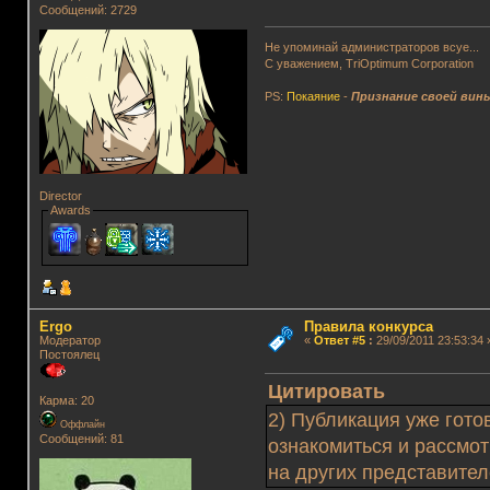
Сообщений: 2729
Не упоминай администраторов всуе...
С уважением, TriOptimum Corporation
PS:
Покаяние
-
Признание своей вин
Director
Awards
Ergo
Правила конкурса
Модератор
«
Ответ #5
:
29/09/2011 23:53:34 
Постоялец
Цитировать
Карма: 20
2) Публикация уже гото
Оффлайн
Сообщений: 81
ознакомиться и рассмот
на других представител