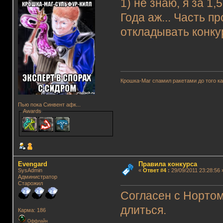
1) не знаю, я за 1,
Года аж... Часть п
откладывать конку
Крошка-Маг спамил ракетами до того к
Пью пока Синвент афк...
Awards
Evengard
Правила конкурса
SysAdmin
«
Ответ #4
:
29/09/2011 23:28:56 
Администратор
Старожил
Согласен с Нортом
длиться.
Карма: 186
Оффлайн