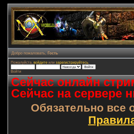
Добро пожаловать,
Гость
Пожалуйста,
войдите
или
зарегистрируйтесь
.
Войти
Сейчас онлайн стрим
Сейчас на сервере н
Обязательно все 
Правил