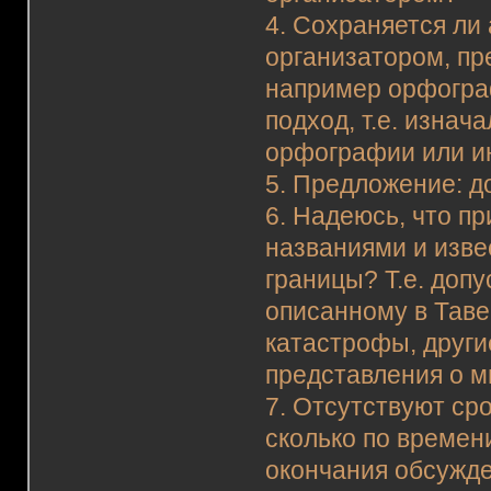
4. Сохраняется ли 
организатором, пр
например орфогра
подход, т.е. изнач
орфографии или и
5. Предложение: д
6. Надеюсь, что п
названиями и изве
границы? Т.е. доп
описанному в Тав
катастрофы, друг
представления о м
7. Отсутствуют ср
сколько по времен
окончания обсужден