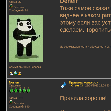
Deneir
Карма: 20
Тоже самое сказал
Оффлайн
Сообщений: 81
виднее в каком ри
этому если вас уст
сделаем. Торопитьс
Из бессмысленности и абсурдности быт
Самый обычный человек
Norten
Правила конкурса
Старожил
«
Ответ #3
:
29/09/2011 22:04:33 
Правила хороши!
Карма: 101
Оффлайн
Сообщений: 840