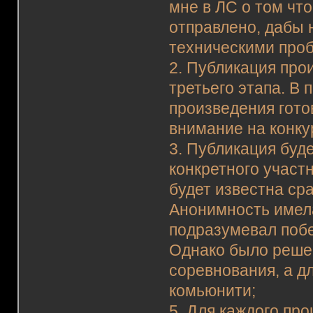
мне в ЛС о том чт
отправлено, дабы 
техническими про
2. Публикация про
третьего этапа. В 
произведения гото
внимание на конку
3. Публикация буд
конкретного участ
будет известна ср
Анонимность имела
подразумевал побе
Однако было решен
соревнования, а д
комьюнити;
5. Для каждого пр