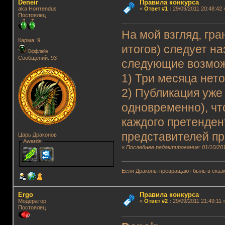
Deneir
Правила конкурса
aka Horrrendus
«
Ответ #1
:
29/09/2011 20:48:42 
Постоялец
На мой взгляд, гра
Карма: 9
итогов) следует на
Оффлайн
Сообщений: 93
следующие возмож
1) Три месяца нет
2) Публикация уже
одновременно), чт
каждого претендент
представителей пр
Царь Драконов
Awards
«
Последнее редактирование: 01/10/201
Если Драконы превращают быль в сказк
Ergo
Правила конкурса
Модератор
«
Ответ #2
:
29/09/2011 21:49:11 
Постоялец