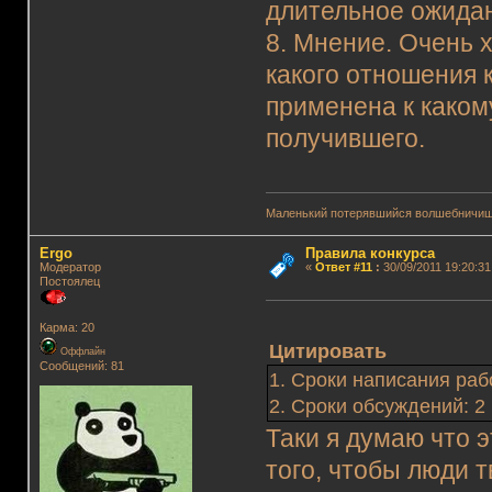
длительное ожидан
8. Мнение. Очень 
какого отношения 
применена к каком
получившего.
Маленький потерявшийся волшебничиш
Ergo
Правила конкурса
Модератор
«
Ответ #11
:
30/09/2011 19:20:31
Постоялец
Карма: 20
Цитировать
Оффлайн
Сообщений: 81
1. Сроки написания раб
2. Сроки обсуждений: 2
Таки я думаю что э
того, чтобы люди 