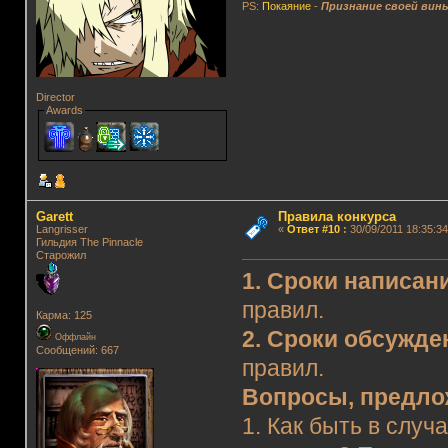
PS:
Покаяние
-
Признание своей вин
Director
Awards
Garett
Правила конкурса
Langrisser
«
Ответ #10
:
30/09/2011 18:35:34
Гильдия The Pinnacle
Старожил
1. Сроки написан
правил.
Карма: 125
2. Сроки обсужде
Оффлайн
Сообщений: 667
правил.
Вопросы, предло
1. Как быть в случ