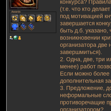
конкурса? Правила
(т.е. что кто дела
Awards
под мотивацией кну
завершается конку
быть д.б. указано,
возникновении кри
организатора две 
завершмиться).
2. Одна, две, три 
менее) работ позв
Если можно более 
дополнительная за
3. Предложение, д
неформальные слов
противоречащие п
организатором?