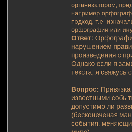
организатором, пред
например орфографи
подход, т.е. изнача
орфографии или ин
Ответ:
Орфографич
нарушением правил
произведения с пр
Однако если я зам
текста, я свяжусь 
Вопрос:
Привязка
известными событи
допустимо ли разв
(бесконеченая ма
события, меняющи
мире)