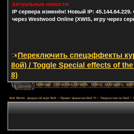
Актуальные новости:
IP сервера изменён! Новый IP: 45.144.64.229
через Westwood Online (XWIS, игру через сер
Переключить спецэффекты курс
8ой) / Toggle Special effects of th
8)
ПОМОЩЬ
СТАТИСТИКА СЕРВЕРА
ПОИСК
КАЛЕНДАРЬ
ВОЙ
НАЧАЛО
NoX World - форум об игре NoX
>
Привет фанатам NoX !!!
>
Творчество по NoX
>