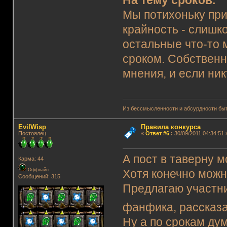
На тему сроков.
Мы потихоньку при
крайность - слишк
остальные что-то 
сроком. Собственн
мнения, и если ник
Из бессмысленности и абсурдности быт
EvilWisp
Правила конкурса
Постоялец
«
Ответ #6
:
30/09/2011 04:34:51 
А пост в таверну 
Карма: 44
Оффлайн
Хотя конечно можн
Сообщений: 315
Предлагаю участни
фанфика, рассказа
Ну а по срокам ду