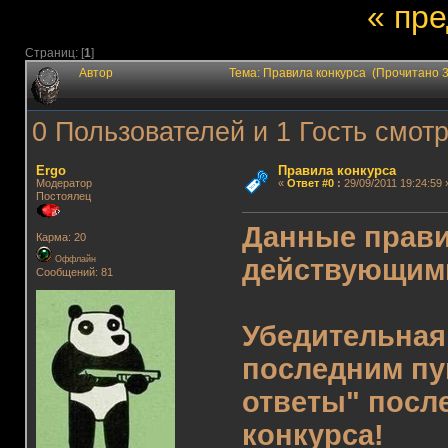
« пр
Страниц: [
1
]
Автор
Тема: Правила конкурса (Прочитано 
0 Пользователей и 1 Гость смотр
Ergo
Правила конкурса
Модератор
«
Ответ #0
:
29/09/2011 19:24:59 
Постоялец
Данные прави
Карма: 20
действующим
Оффлайн
Сообщений: 81
Убедительная
последним пу
ответы" посл
конкурса!