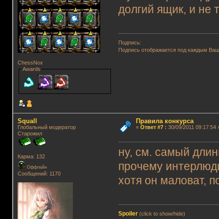
долгий ящик, и не 
Подпись:
Подпись отображается под каждым Ва
ChessNox
Awards
Squall
Правила конкурса
Глобальный модератор
«
Ответ #7
:
30/09/2011 09:17:54 
Старожил
ну, см. самый дли
Карма: 132
прочему интерлюд
Оффлайн
Сообщений: 1170
хотя он маловат, п
Spoiler
(click to show/hide)