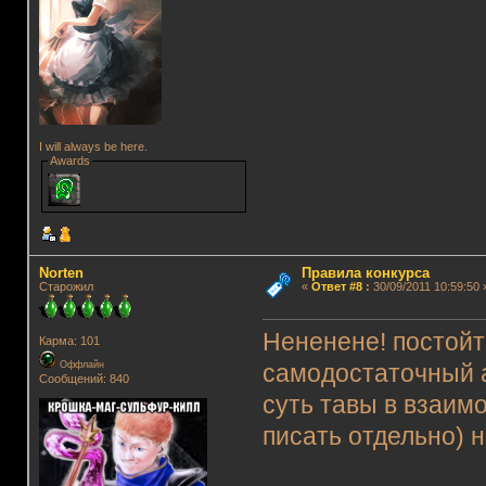
I will always be here.
Awards
Norten
Правила конкурса
Старожил
«
Ответ #8
:
30/09/2011 10:59:50 
Нененене! постойт
Карма: 101
Оффлайн
самодостаточный а
Сообщений: 840
суть тавы в взаим
писать отдельно) н