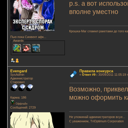
p.s. а вот исполь
вполне уместно
Крошка-Маг спамил ракетами до того к
Пью пока Синвент афк...
Awards
Evengard
Правила конкурса
SysAdmin
«
Ответ #9
:
30/09/2011 11:05:19 
Администратор
Старожил
Возможно, приквел
можно оформить как
Карма: 186
Оффлайн
Сообщений: 2729
Не упоминай администраторов всуе...
С уважением, TriOptimum Corporation