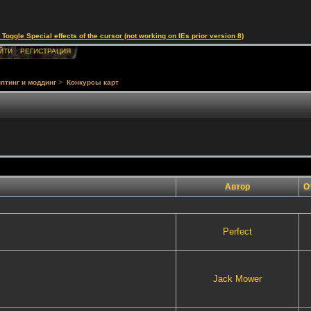
le Special effects of the cursor (not working on IEs prior version 8)
ЙТИ
РЕГИСТРАЦИЯ
птинг и моддинг
>
Конкурсы карт
Автор
О
Perfect
Jack Mower