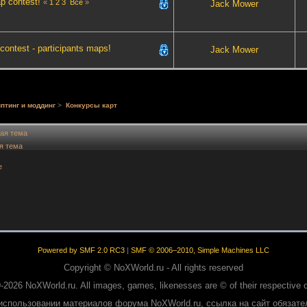
ap contest!
«
1
2
3
Все
»
Jack Mower
ontest - participants maps!
Jack Mower
птинг и моддинг
>
Конкурсы карт
ая тема
я тема
е
Powered by SMF 2.0 RC3
|
SMF © 2006–2010, Simple Machines LLC
Copyright © NoXWorld.ru - All rights reserved
-2026 NoXWorld.ru. All images, games, likenesses are © of their respective 
использовании материалов форума NoXWorld.ru, ссылка на сайт обязате