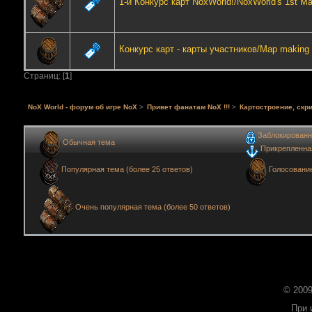
1-й Конкурс карт NoxWorld!/NoxWorld's 1st M
Конкурс карт - карты участников/Map making c
Страниц: [
1
]
NoX World - форум об игре NoX
>
Привет фанатам NoX !!!
>
Картостроение, скри
Заблокированн
Обычная тема
Прикрепленна
Голосовани
Популярная тема (более 25 ответов)
Очень популярная тема (более 50 ответов)
© 2009
При 