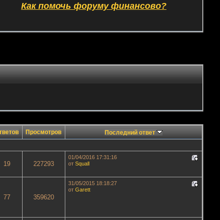
Как помочь форуму финансово?
тветов
Просмотров
Последний ответ
01/04/2016 17:31:16
19
227293
от
Squall
31/05/2015 18:18:27
от
Garett
77
359620