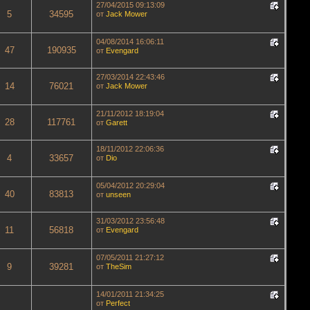
27/04/2015 09:13:09
5
34595
от
Jack Mower
04/08/2014 16:06:11
47
190935
от
Evengard
27/03/2014 22:43:46
14
76021
от
Jack Mower
21/11/2012 18:19:04
28
117761
от
Garett
18/11/2012 22:06:36
4
33657
от
Dio
05/04/2012 20:29:04
40
83813
от
unseen
31/03/2012 23:56:48
11
56818
от
Evengard
07/05/2011 21:27:12
9
39281
от
TheSim
14/01/2011 21:34:25
от
Perfect