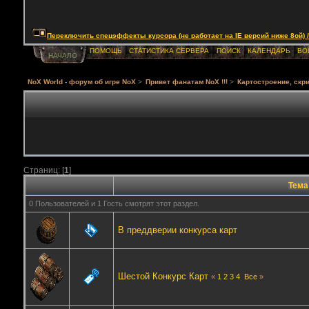
Переключить спецэффекты курсора (не работает на IE версий ниже 8ой) / Togg
ПОМОЩЬ
СТАТИСТИКА СЕРВЕРА
ПОИСК
КАЛЕНДАРЬ
ВО
НАЧАЛО
NoX World - форум об игре NoX
>
Привет фанатам NoX !!!
>
Картостроение, скри
Страниц: [
1
]
Тема
0 Пользователей и 1 Гость смотрят этот раздел.
В преддверии конкурса карт
Шестой Конкурс Карт
«
1
2
3
4
Все
»