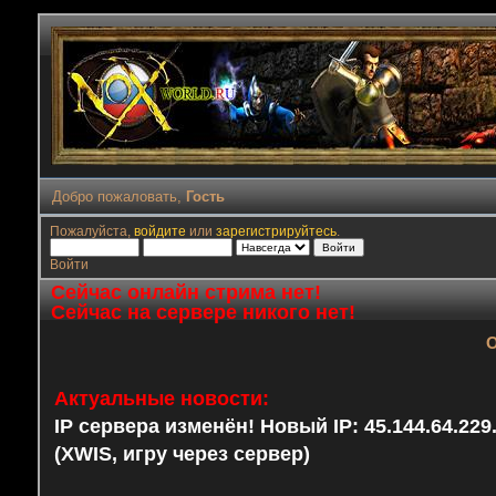
Добро пожаловать,
Гость
Пожалуйста,
войдите
или
зарегистрируйтесь
.
Войти
Сейчас онлайн стрима нет!
Сейчас на сервере никого нет!
О
Актуальные новости:
IP сервера изменён! Новый IP: 45.144.64.22
(XWIS, игру через сервер)