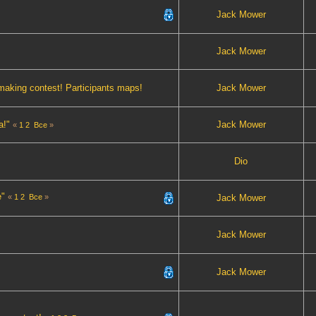
Jack Mower
Jack Mower
aking contest! Participants maps!
Jack Mower
а!"
Jack Mower
«
1
2
Все
»
Dio
е"
«
1
2
Все
»
Jack Mower
Jack Mower
Jack Mower