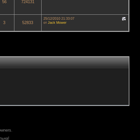
56
724131
25/12/2010 21:33:07
3
52833
от
Jack Mower
owners.
льна!