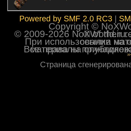
Powered by SMF 2.0 RC3
|
SM
Copyright © NoXWorl
© 2009-2026 NoXWorld.ru. All image
При использовании материалов ф
Все права на опубликованные на форуме NoXW
X
Страница сгенерирована 