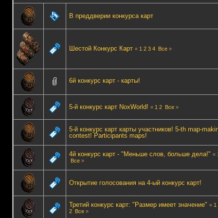
В преддверии конкурса карт
Шестой Конкурс Карт
«
1
2
3
4
Все
»
6й конкурс карт - карты!
5-й конкурс карт NoxWorld!
«
1
2
Все
»
5-й конкурс карт карты участников! 5-th map-maki
contest! Participants maps!
4й конкурс карт - "Меньше слов, больше дела!"
«
Все
»
Открытие голосования на 4-ый конкурс карт!
Третий конкурс карт: "Размер имеет значение"
«
1
2
Все
»