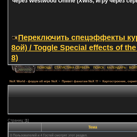
через Westwood Online (XWIS, игру через сер
Переключить спецэффекты курс
8ой) / Toggle Special effects of th
8)
ПОМОЩЬ
СТАТИСТИКА СЕРВЕРА
ПОИСК
КАЛЕНДАРЬ
ВОЙ
НАЧАЛО
NoX World - форум об игре NoX
>
Привет фанатам NoX !!!
>
Картостроение, скрип
Страниц: [
1
]
Тема
0 Пользователей и 4 Гостей смотрят этот раздел.