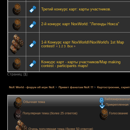
Третий конкурс карт: карты участников.
2-й конкурс карт NoxWorld: "Легенды Нокса"
1-й Конкурс карт NoxWorld!/NoxWorld's 1st Map
contest!
«
1
2
3
Все
»
Конкурс карт - карты участников/Map making
contest - participants maps!
Страниц: [
1
]
NoX World - форум об игре NoX
>
Привет фанатам NoX !!!
>
Картостроение, скрип
Заблокированна
Обычная тема
Прикрепленная 
Голосование
Популярная тема (более 25 ответов)
Очень популярная тема (более 50 ответов)