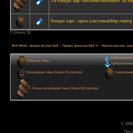
1-й Конкурс карт NoxWorld!/NoxWorld's 1st M
Конкурс карт - карты участников/Map making c
Страниц: [
1
]
NoX World - форум об игре NoX
>
Привет фанатам NoX !!!
>
Картостроение, скри
Заблокированн
Обычная тема
Прикрепленна
Голосовани
Популярная тема (более 25 ответов)
Очень популярная тема (более 50 ответов)
© 2009
При 