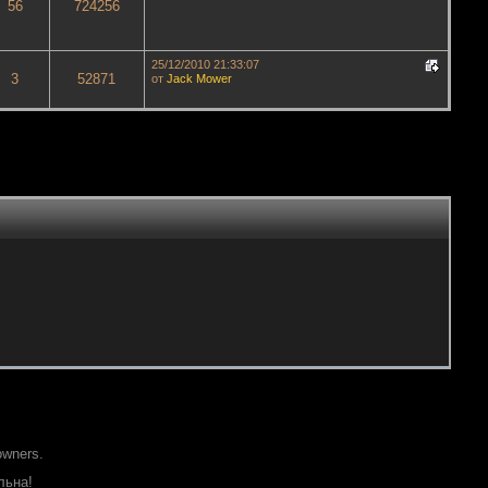
56
724256
25/12/2010 21:33:07
3
52871
от
Jack Mower
owners.
льна!