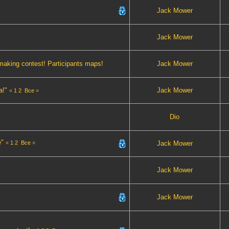
Jack Mower
Jack Mower
aking contest! Participants maps!
Jack Mower
а!"
Jack Mower
«
1
2
Все
»
Dio
е"
«
1
2
Все
»
Jack Mower
Jack Mower
Jack Mower