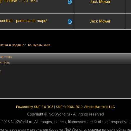
ap contest!
«
1
2
3
Все
»
Jack Mower
ontest - participants maps!
Jack Mower
птинг и моддинг
>
Конкурсы карт
ая тема
я тема
е
Powered by SMF 2.0 RC3
|
SMF © 2006–2010, Simple Machines LLC
Copyright © NoXWorld.ru - All rights reserved
-2026 NoXWorld.ru. All images, games, likenesses are © of their respective 
использовании материалов форума NoXWorld.ru, ссылка на сайт обязате