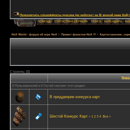
Переключить спецэффекты курсора (не работает на IE версий ниже 8ой) / Togg
ПОМОЩЬ
СТАТИСТИКА СЕРВЕРА
ПОИСК
КАЛЕНДАРЬ
ВО
НАЧАЛО
NoX World - форум об игре NoX
>
Привет фанатам NoX !!!
>
Картостроение, скри
Страниц: [
1
]
Тема
0 Пользователей и 6 Гостей смотрят этот раздел.
В преддверии конкурса карт
Шестой Конкурс Карт
«
1
2
3
4
Все
»