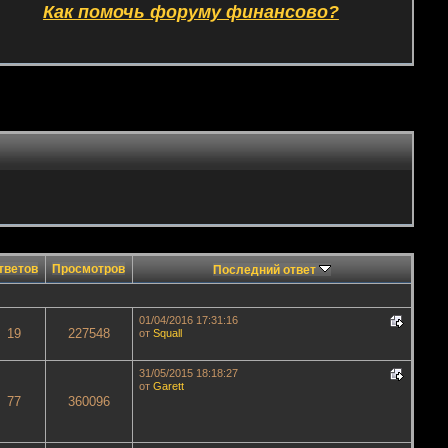
Как помочь форуму финансово?
тветов
Просмотров
Последний ответ
01/04/2016 17:31:16
19
227548
от
Squall
31/05/2015 18:18:27
от
Garett
77
360096