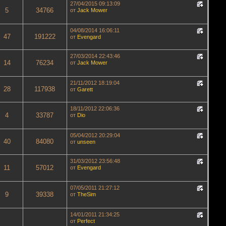
27/04/2015 09:13:09
5
34766
от
Jack Mower
04/08/2014 16:06:11
47
191222
от
Evengard
27/03/2014 22:43:46
14
76234
от
Jack Mower
21/11/2012 18:19:04
28
117938
от
Garett
18/11/2012 22:06:36
4
33787
от
Dio
05/04/2012 20:29:04
40
84080
от
unseen
31/03/2012 23:56:48
11
57012
от
Evengard
07/05/2011 21:27:12
9
39338
от
TheSim
14/01/2011 21:34:25
от
Perfect