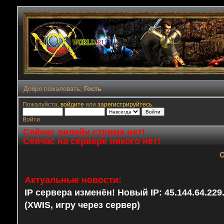
Добро пожаловать,
Гость
Пожалуйста,
войдите
или
зарегистрируйтесь
.
Войти
Сейчас онлайн стрима нет!
Сейчас на сервере никого нет!
О
Актуальные новости:
IP сервера изменён! Новый IP: 45.144.64.22
(XWIS, игру через сервер)