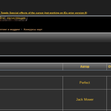
le Special effects of the cursor (not working on IEs prior version 8)
ЙТИ
РЕГИСТРАЦИЯ
птинг и моддинг
>
Конкурсы карт
Автор
О
Perfect
Jack Mower