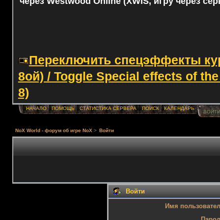
через Westwood Online (XWIS, игру через сер
Переключить спецэффекты курс
8ой) / Toggle Special effects of th
8)
НАЧАЛО
ПОМОЩЬ
СТАТИСТИКА СЕРВЕРА
ПОИСК
КАЛЕНДАРЬ
ВОЙТ
NoX World - форум об игре NoX
>
Войти
Войти
Имя пользовател
Парол