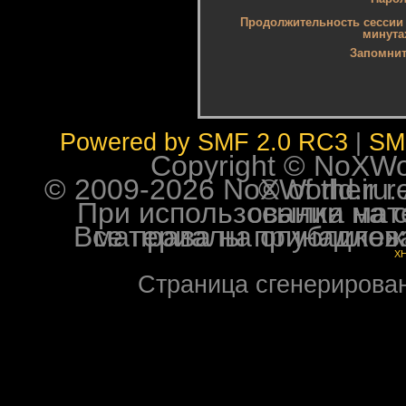
Продолжительность сессии 
минутах
Запомнит
Powered by SMF 2.0 RC3
|
SM
Copyright © NoXWorl
© 2009-2026 NoXWorld.ru. All image
При использовании материалов ф
Все права на опубликованные на форуме NoXW
X
Страница сгенерирована