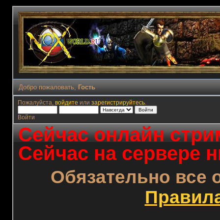
Добро пожаловать,
Гость
Пожалуйста,
войдите
или
зарегистрируйтесь
.
Войти
Сейчас онлайн стрим
Сейчас на сервере н
Обязательно все 
Правил