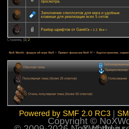
просмотра.
Заполнение спеллсетов для мага и удобные
клавиши для реализации всех 5 сетов
Разбор шрифтов от Garett'a
«
1
2
Все
»
Страниц: [
1
]
2
NoX World - форум об игре NoX
>
Привет фанатам NoX !!!
>
Картостроение, скрип
Заблокированна
Обычная тема
Прикрепленная 
Голосование
Популярная тема (более 25 ответов)
Очень популярная тема (более 50 ответов)
Powered by SMF 2.0 RC3
|
SM
Copyright © NoXWorl
© 2009-2026 NoXWorld.ru. All image