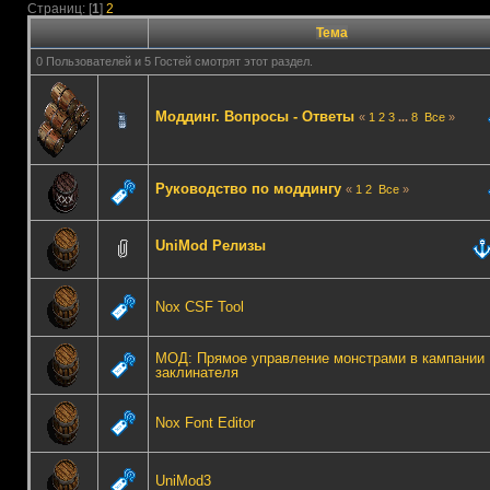
Страниц: [
1
]
2
Тема
0 Пользователей и 5 Гостей смотрят этот раздел.
Моддинг. Вопросы - Ответы
«
1
2
3
...
8
Все
»
Руководство по моддингу
«
1
2
Все
»
UniMod Релизы
Nox CSF Tool
МОД: Прямое управление монстрами в кампании
заклинателя
Nox Font Editor
UniMod3