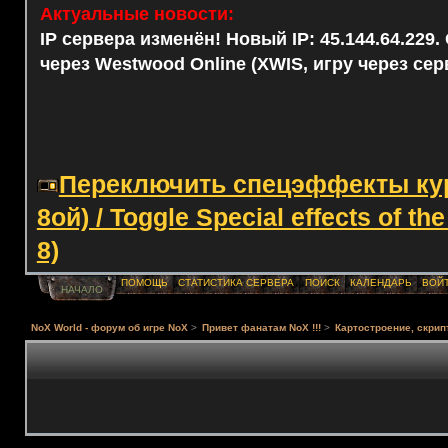
Актуальные новости:
IP сервера изменён! Новый IP: 45.144.64.229
через Westwood Online (XWIS, игру через сер
Переключить спецэффекты курс
8ой) / Toggle Special effects of th
8)
ПОМОЩЬ
СТАТИСТИКА СЕРВЕРА
ПОИСК
КАЛЕНДАРЬ
ВОЙ
НАЧАЛО
NoX World - форум об игре NoX
>
Привет фанатам NoX !!!
>
Картостроение, скрип