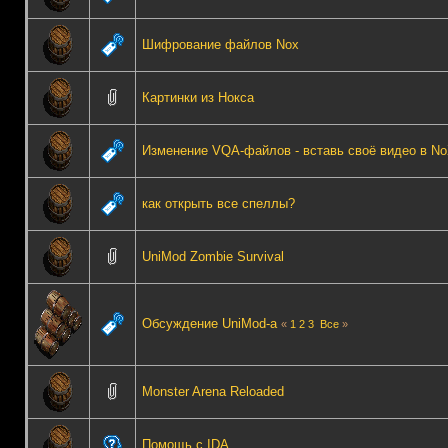
Шифрование файлов Nox
Картинки из Нокса
Изменение VQA-файлов - вставь своё видео в No
как открыть все спеллы?
UniMod Zombie Survival
Обсуждение UniMod-а
«
1
2
3
Все
»
Monster Arena Reloaded
Помощь с IDA