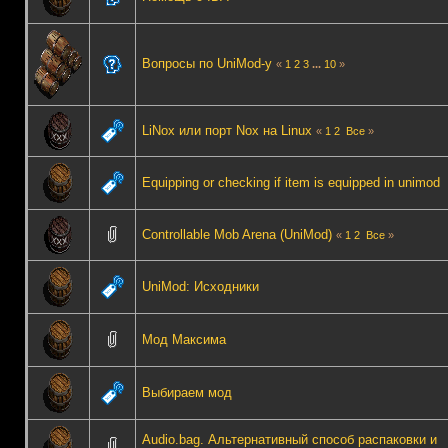
Вопросы по UniMod-y
«
1
2
3
...
10
»
LiNox или порт Nox на Linux
«
1
2
Все
»
Equipping or checking if item is equipped in unimod
Controllable Mob Arena (UniMod)
«
1
2
Все
»
UniMod: Исходники
Мод Максима
Выбираем мод
Audio.bag. Альтернативный способ распаковки и