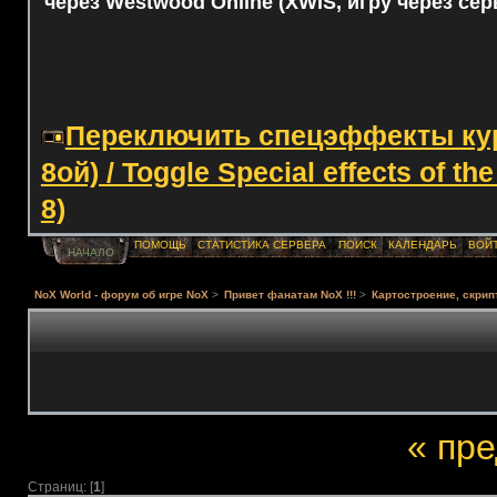
через Westwood Online (XWIS, игру через сер
Переключить спецэффекты курс
8ой) / Toggle Special effects of th
8)
ПОМОЩЬ
СТАТИСТИКА СЕРВЕРА
ПОИСК
КАЛЕНДАРЬ
ВОЙ
НАЧАЛО
NoX World - форум об игре NoX
>
Привет фанатам NoX !!!
>
Картостроение, скрип
« пр
Страниц: [
1
]