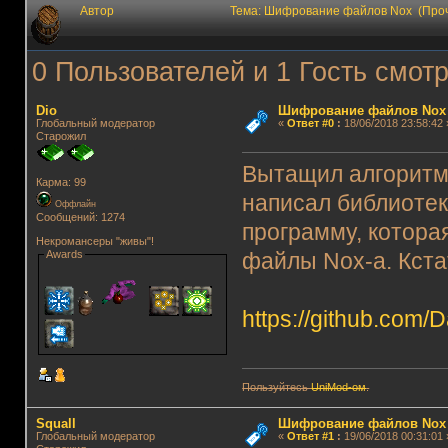
Автор
Тема: Шифрование файлов Nox (Проч
0 Пользователей и 1 Гость смотр
Dio
Шифрование файлов Nox
Глобальный модератор
«
Ответ #0
:
18/06/2018 23:58:42 
Старожил
Вытащил алгоритм
Карма: 99
написал библиотек
Оффлайн
Сообщений: 1274
программу, котор
Некромансеры "живы"!
Awards
файлы Nox-а. Кстат
https://github.com/
Пользуйтесь
UniMod-ом
.
Squall
Шифрование файлов Nox
Глобальный модератор
«
Ответ #1
:
19/06/2018 00:31:01 