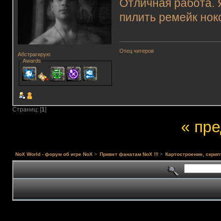
Отличная работа. 
пилить ремейк нокс
Отец читеров
Абстрагирую
Awards
Страниц: [
1
]
« пр
NoX World - форум об игре NoX
>
Привет фанатам NoX !!!
>
Картостроение, скрип