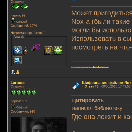
Старожил
Может пригодитьс
Карма: 99
Nox-a (были такие
Оффлайн
Сообщений: 1274
могли бы использо
Некромансеры "живы"!
Awards
Использовать в сы
посмотреть на что-
Пользуйтесь
UniMod-ом
.
Lаrboss
Шифрование файлов Nox
Старожил
«
Ответ #3
:
09/08/2018 17:49:57 
Цитировать
Карма: 109
написал библиотеку
Оффлайн
Сообщений: 910
Где она лежит и ка