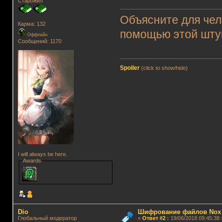
Старожил
Объясните для чел
Карма: 132
помощью этой шту
Оффлайн
Сообщений: 1170
Spoiler
(click to show/hide)
I will always be here.
Awards
Dio
Шифрование файлов Nox
Глобальный модератор
«
Ответ #2
:
19/06/2018 09:45:38 